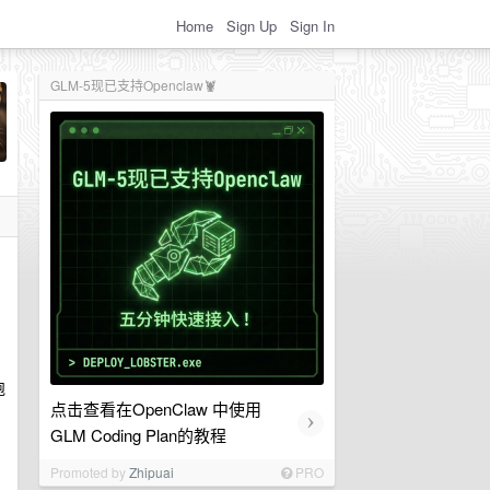
Home
Sign Up
Sign In
GLM-5现已支持Openclaw🦞
跑
点击查看在OpenClaw 中使用
›
GLM Coding Plan的教程
Promoted by
Zhipuai
PRO