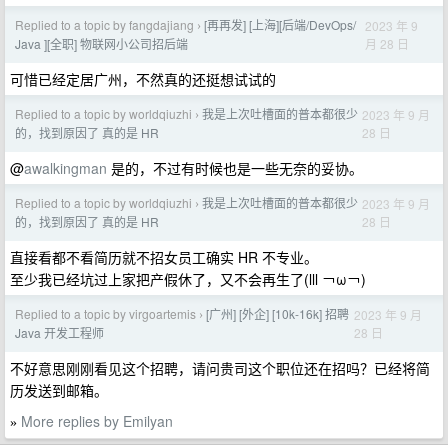
Replied to a topic by fangdajiang
[再再发] [上海][后端/DevOps/
2023 年 9
›
月 28 日
Java ][全职] 物联网小公司招后端
可惜已经定居广州，不然真的还挺想试试的
Replied to a topic by worldqiuzhi
我是上次吐槽面的普本都很少
2023 年 9 月
›
28 日
的，找到原因了 真的是 HR
@
awalkingman
是的，不过有时候也是一些无奈的妥协。
Replied to a topic by worldqiuzhi
我是上次吐槽面的普本都很少
2023 年 9 月
›
28 日
的，找到原因了 真的是 HR
直接看都不看简历就不招女员工确实 HR 不专业。
至少我已经坑过上家把产假休了，又不会再生了(lll ￢ω￢)
Replied to a topic by virgoartemis
[广州] [外企] [10k-16k] 招聘
2023 年 9 月
›
28 日
Java 开发工程师
不好意思刚刚看见这个招聘，请问贵司这个职位还在招吗？已经将简
历发送到邮箱。
More replies by Emilyan
»