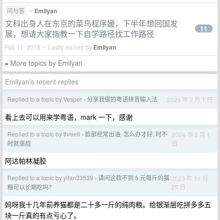
问与答
•
Emilyan
文科出身人在东京的菜鸟程序媛，下半年想回国发
11
展，想请大家指教一下自学路径找工作路径
Feb 11, 2018 • Lastly replied by
Emilyan
More topics by Emilyan
»
Emilyan's recent replies
Replied to a topic by Vesper
分享我做的粤语拼音输入法
2024 年 2 月 1 日
›
看上去可以用来学粤语，mark 一下，感谢
Replied to a topic by threeti
脸部经常出油, 怎么办才好, 时不
2024 年 2 月 1
›
日
时就涨痘
阿达帕林凝胶
Replied to a topic by yifan33539
请问这款不到 5 元每斤的猫
2023 年 11 月
›
25 日
粮可以长期吃吗？
妈呀我十几年前养猫都是二十多一斤的纯肉粮。给银渐层吃拼多多五
块一斤真的有点亏心了。