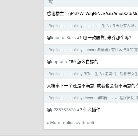
码）
感谢楼主：gPst7WilW/qBrNvSAxixAmuiXZd/Mq
Replied to a topic by
miusmile
生活
今天还有人吗，
›
›
@
imesrdfi8dzs
#1 哪一款腰靠, 米乔那个吗?
Replied to a topic by
tramm
浏览器
有什么推荐的浏
›
›
@
neptuno
#69 怎么白嫖的
Replied to a topic by
RITd
生活
老哥们，对相亲女
›
›
大概率下一个还是不满意, 或者也会有不满意的
Replied to a topic by
sivyer
编辑器
Java 程序员使
›
›
@
p286767375
#2 什么插件
More replies by threeti
»