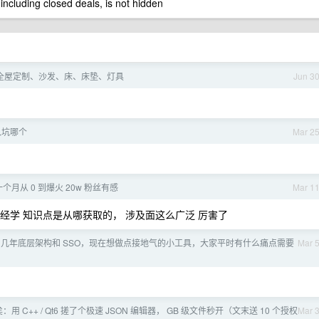
 including closed deals, is not hidden
全屋定制、沙发、床、床垫、灯具
Jun 3
入坑哪个
Mar 2
个月从 0 到爆火 20w 粉丝有感
Mar 1
神经学 知识点是从哪获取的， 涉及面这么广泛 厉害了
几年底层架构和 SSO，现在想做点接地气的小工具，大家平时有什么痛点需要
Mar 
 久矣：用 C++ / Qt6 搓了个极速 JSON 编辑器， GB 级文件秒开（文末送 10 个授权
Mar 