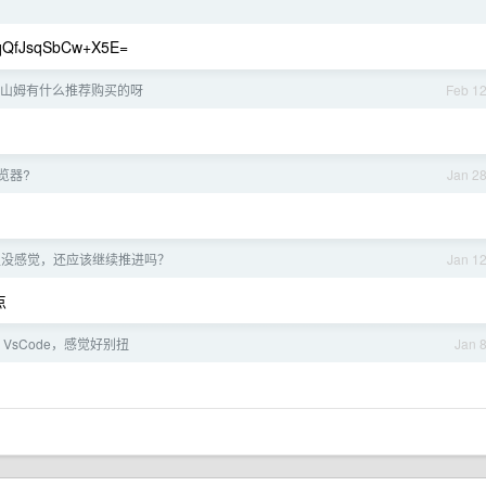
QfJsqSbCw+X5E=
山姆有什么推荐购买的呀
Feb 1
览器?
Jan 2
生没感觉，还应该继续推进吗？
Jan 1
点
用 VsCode，感觉好别扭
Jan 