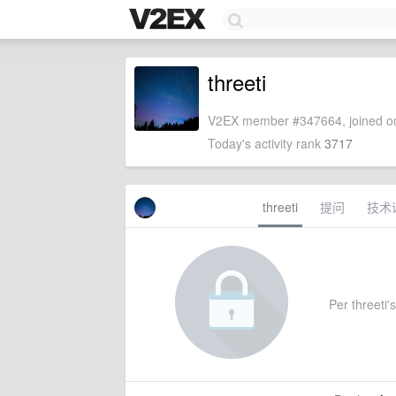
threeti
V2EX member #347664, joined on
Today's activity rank
3717
threeti
提问
技术
Per threeti's