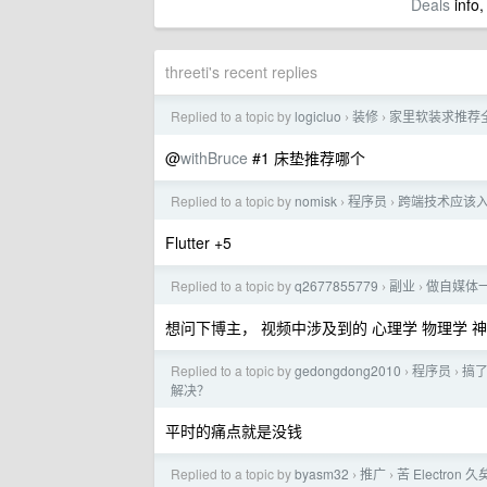
Deals
info,
threeti's recent replies
Replied to a topic by
logicluo
装修
家里软装求推荐
›
›
@
withBruce
#1 床垫推荐哪个
Replied to a topic by
nomisk
程序员
跨端技术应该
›
›
Flutter +5
Replied to a topic by
q2677855779
副业
做自媒体一
›
›
想问下博主， 视频中涉及到的 心理学 物理学 
Replied to a topic by
gedongdong2010
程序员
搞了
›
›
解决？
平时的痛点就是没钱
Replied to a topic by
byasm32
推广
苦 Electron
›
›