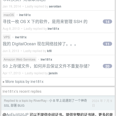
Jan 19, 2014 • Lastly replied by
aerotian
macOS
•
ine181x
寻找一枚 OS X 下的软件，是用来管理 SSH 的
14
Aug 8, 2013 • Lastly replied by
ine181x
VPS
•
ine181x
我的 DigitalOcean 现在网络挂掉了。。。
11
Jun 3, 2013 • Lastly replied by
kfll
Amazon Web Services
•
ine181x
S3 上存储文件，如何并且保证文件不重复存储？
20
Apr 17, 2013 • Lastly replied by
janxin
More topics by ine181x
»
ine181x's recent replies
Replied to a topic by RiverRay
小 B 早上说遇到了一个神奇
2024 年 7 月 9
›
日
SSL 部署 BUG
@
AoEiuV020JP
可以不提供中间证书。提供完整的证书链，更多的是