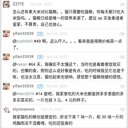
ZZITE
Nov 24, 2023
74
怎么还有拿大米对比猫粮。。猫只需要吃猫粮，你每天都只吃大
米饭吗。。猫粮已经是唯一的营养来源了，建议 op 买金素或者
皇家，不算贵，自己也放心。
yifan33539
Nov 24, 2023
OP
75
@
zushi000
#49 啊，这么吓人。。。看来我是得换价格高一点
了。
yifan33539
Nov 24, 2023
OP
76
@
vsean
#64 天，我确实不太懂这个，当时也是看着便宜就买
的，也懒的查，照你这么说好像是有点，吃的时候我见它总是干
呕，也没太注意，猫吃起来也很响，感觉那个猫粮很硬的感觉。
yifan33539
Nov 24, 2023
OP
77
@
chen2016
#14 是吧，我家里吃的大米也都是拼多多里面的多
多买菜买的，一斤也就 3 元，4 元的样子。
xiyuesaves
Nov 24, 2023
78
我家猫吃的粮也挺便宜的...折合下来 7 块一斤，和 30 块一斤的
鸡胸肉冻干混着喂，吃的还挺香的