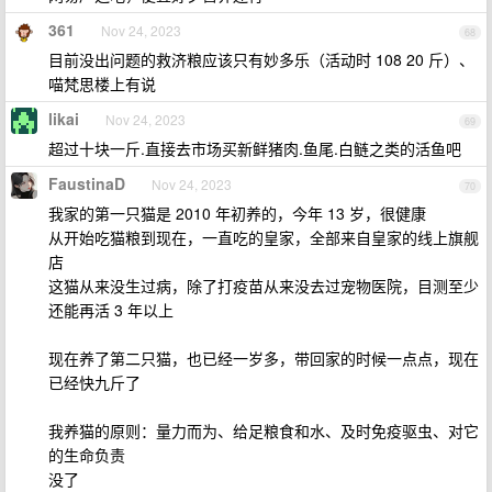
361
Nov 24, 2023
68
目前没出问题的救济粮应该只有妙多乐（活动时 108 20 斤）、
喵梵思楼上有说
likai
Nov 24, 2023
69
超过十块一斤.直接去市场买新鲜猪肉.鱼尾.白鲢之类的活鱼吧
FaustinaD
Nov 24, 2023
70
我家的第一只猫是 2010 年初养的，今年 13 岁，很健康
从开始吃猫粮到现在，一直吃的皇家，全部来自皇家的线上旗舰
店
这猫从来没生过病，除了打疫苗从来没去过宠物医院，目测至少
还能再活 3 年以上
现在养了第二只猫，也已经一岁多，带回家的时候一点点，现在
已经快九斤了
我养猫的原则：量力而为、给足粮食和水、及时免疫驱虫、对它
的生命负责
没了