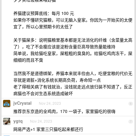
养猫建议预算底线：每月 100 元
如果你不懂研究猫粮，可以无脑入皇家。你因为一开始买的太便
宜了，所以心里预期卡的太低了
关于猫屎多：说明猫粮里基本都是无法消化的纤维（含菜量太高
了），吃了不会瘦应该是淀粉含量巨高导致热量能维持
简单说，我给猫吃皇家，屎粗粗的臭臭的。给猫吃鸡肉冻干，屎
细细的而且不臭
当然我不是道德绑架，养猫本来就丰俭由人，吃便宜粮的代价无
非就是肾脏+消化系统长期高负荷，寿命短一点
老了得相关病了有钱就治，没钱就走远点放归装不知道了，反正
病猫也不会对生态系统造成破坏
jvCrystal
Nov 24, 2023
6
推荐京东京造的全鸡肉，170 一袋子，家里猫吃的很嗨
ygtq
Nov 24, 2023
7
网易严选+1 家里三只猫吃起来都还行