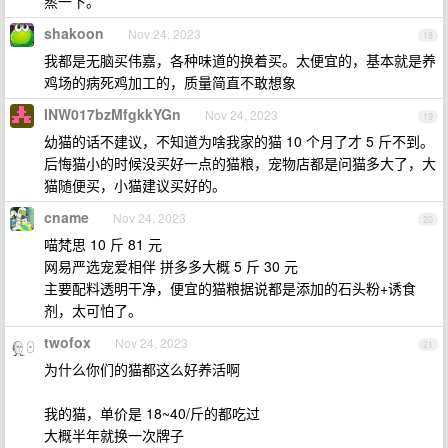
蒸一下。
shakoon
Nov 24, 2023
18
我都是无脑买伟嘉，各种味道的换着买。太便宜的，基本就是养
鸡场的病死鸡加工的，质量简直不敢想象
INW017bzMfgkkYGn
Nov 24, 2023
19
幼猫的话不建议，不知道为啥我家的猫 10 个月了才 5 斤不到。
后悔猫小的时候没买好一点的猫粮，宠物店都是问猫多大了，大
猫随便买，小猫建议买好的。
cname
Nov 24, 2023
20
喵梵思 10 斤 81 元
网易严选宠爱相伴 拼多多大概 5 斤 30 元
主要配料透明干净，便宜的猫粮据说都是添加的石头粉+诱食
剂，太可怕了。
twofox
Nov 24, 2023
21
为什么你们的猫都这么好养活啊
我的猫，单价是 18~40/斤的都吃过
大概半年就换一次牌子