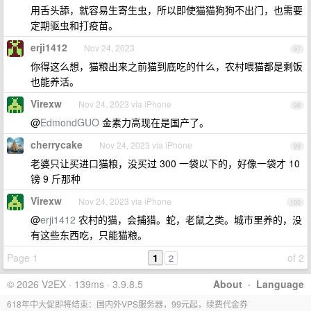
用舌头舔，就容易生寄生虫，所以即使猫猫狗狗不出门，也需要
定期驱虫和打疫苗。
erji1412
Nov 24, 2023
97
你得这么想，猫粮出来之前猫到底吃的什么，农村喂猫都是剩饭
也能养活。
Virexw
Nov 24, 2023 via iPhone
98
@
EdmondGUO
金素力高现在是国产了。
cherrycake
Nov 24, 2023 via iPhone
99
老婆只让买进口猫粮，没买过 300 一袋以下的，好像一袋才 10
镑 9 斤那种
Virexw
Nov 24, 2023 via iPhone
100
@
erji1412
农村的猫，会捕猎。蛇，老鼠之类。城市里养的，没
有这些东西吃，只能猫粮。
Page 1
1
of 2
2
© 2026 V2EX · 139ms · 3.9.8.5
About
·
Language
618年中大促即将结束：国内外VPS服务器，99元起，续费代金券