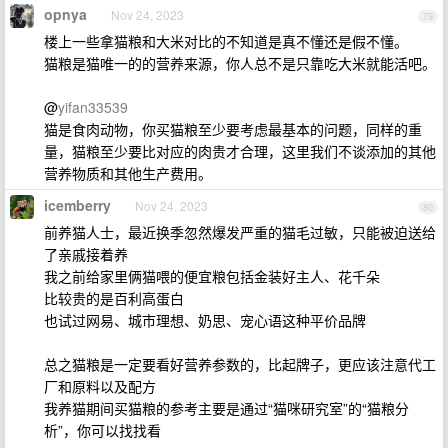
opnya
Nov 24, 2023
79
楼上一些拿猫粮和大米对比的不知道是真不懂还是假不懂。
猫粮是猫唯一的的营养来源，你人总不是只靠吃大米就能活吧。
@
yifan33539
猫是食肉动物，你买猫粮至少要考虑最基本的问题，同样的重
量，猫粮至少要比对应的肉贵才合理，这里我们不谈添加的其他
营养物质和其他生产费用。
icemberry
Nov 24, 2023
80
前养猫人士，最近换季忽然爆发严重的猫毛过敏，只能被迫送给
了亲戚接着养
我之前给家里俩猫喂的便宜粮包括金装好主人、花千朵
比较贵的是百利高蛋白
也试过网易、城市理想、奶思、宠心语这种平价品牌
总之猫粮是一定要看好营养参数的，比起牌子，更应该注意代工
厂和原料以及配方
我养猫期间买猫粮的参考主要是通过“猫咪研究室”的“猫粮分
析”，你可以找找看