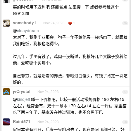
买的时候用下返利吧 还能省点 站里搜一下 或者参考我这个
t/991328
somebody1
Nov 24, 2023
1
56
@
cfdaydream
太对了，我刚毕业那会，狗子一年不给他买一袋鸡肉干，就跟着
我们吃饭，狗粮也吃得少。
过几年，手里有钱了，鸡肉干没断过，狗粮好几个大牌子换着给
他，爱吃哪个买哪个。
自己都穷，就是活着的养法，都喂过白馒头。有钱了肯定一块吃
好的，
jvCrystal
Nov 24, 2023
57
@
kindjeff
蹲一下价格吧，比较一般活动常规价格 190 左右(15
左右)，经常会有，双十一基本 170 左右(14 左右一斤)。家里猫
吃了两三年了，基本没在换过猫粮，也不会黑下巴
Raint571
Nov 24, 2023
58
家里本来有四只，后来一只跑出去了，现在是阿飞和巴弟， 好