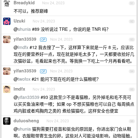
Breadykid
Nov 24, 2023
91
不可以，推荐巅峰
Uzuki
Nov 24, 2023
92
@
shunia
#89 没听说过 TRE ，你说的是 TNR 吗？
yifan33539
Nov 24, 2023
OP
93
@
lmdfx
#12 我去搜了一下，这样算下来就是一斤 8 元，应该比
现在的要营养好一点，现在就是掉毛太多了，一天都要收拾好几
次猫砂盆，毛看起来也不亮。等我换一下吃上一个月再看看吧。
yifan33539
Nov 24, 2023
OP
94
@
twofox
#21 能问下现在吃的是什么猫粮呢？
lmdfx
Nov 24, 2023
95
@
yifan33539
#93 这款至少不是毒猫粮，另外掉毛和毛不亮可
以买买鱼油来喂一喂；如果 op 不想买猫粮也可以自己 每周搞点
鸡内脏或者鸡胸肉之类的 煮给猫猫吃，这样安全也便宜
duluosheng
Nov 24, 2023
96
@
shunia
猫狗需要打疫苗和驱虫的原因是，你进出家门会从鞋
啊，衣服鞋带寄生虫的卵，这些对人可能没啥影响，动物接触，