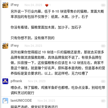
iFrey
Nov 24, 2023
1
64
另外说一下行业内幕，低于 8-10 块钱零售价的猫粮，里面大概
率添加的有包括不仅限于：纸屑，木屑，沙子，石子
你没有看错，猫粮里面加木屑，加沙子，加石子
只有你想不到，没有做不到的
iFrey
Nov 24, 2023
65
另外如果你觉得超过 10 块钱一斤的猫粮还是贵，那就去买很多
品牌有做流浪猫救助粮，具体品牌我就不说了，有很多品牌在
做，抖音搜一下，这些猫粮售价应该在 8-12 块钱左右，商家不
靠这个赚钱，就是赚个好名声，原料基本是肉粉，但是基本的营
养指标是复合要求的，以上，就这样吧，无力吐槽了
pffrank
Nov 24, 2023
66
喂杂点，除了猫粮，鸡猪羊鱼虾也都喂，吃杂点没事，别给吃带
调料烹过的就行
IamUNICODE
Nov 24, 2023
67
网易严选吧，便宜好歹营养还行