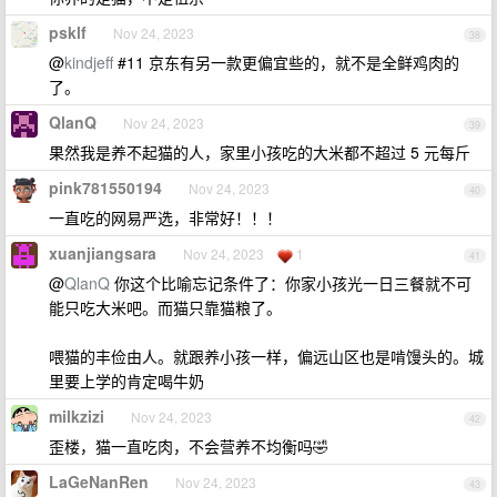
psklf
Nov 24, 2023
38
@
kindjeff
#11 京东有另一款更偏宜些的，就不是全鲜鸡肉的
了。
QlanQ
Nov 24, 2023
39
果然我是养不起猫的人，家里小孩吃的大米都不超过 5 元每斤
pink781550194
Nov 24, 2023
40
一直吃的网易严选，非常好！！！
xuanjiangsara
Nov 24, 2023
1
41
@
QlanQ
你这个比喻忘记条件了：你家小孩光一日三餐就不可
能只吃大米吧。而猫只靠猫粮了。
喂猫的丰俭由人。就跟养小孩一样，偏远山区也是啃馒头的。城
里要上学的肯定喝牛奶
milkzizi
Nov 24, 2023
42
歪楼，猫一直吃肉，不会营养不均衡吗🤣
LaGeNanRen
Nov 24, 2023
43