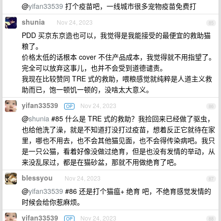
@
yifan33539
打个疫苗吧，一线城市很多宠物疫苗免费打
shunia
Nov 24, 2023
85
PDD 买京东京造也可以，我觉得是我能接受的最便宜的救助猫
粮了。
价格太低的话根本 cover 不住产品成本，我觉得就不用指望了。
完全可以放弃这事儿，也并不会受到道德谴责。
我现在比较赞同 TRE 式的救助，喂粮感觉就纯粹是人道主义救
助而已，饱一顿饥一顿的，没啥太大意义。
yifan33539
Nov 24, 2023
OP
86
@
shunia
#85 什么是 TRE 式的救助？我捡回来已经做了驱虫，
也给他洗了澡，就是不知道打没打过疫苗，想着反正它就待在家
里，哪也不用去，也不会其他猫见面，也不会得传染病吧。我只
是一只公猫，看着好像没做过绝育，但是也没有发情的举动，从
来没乱尿过，都是在猫砂盆，那就不用做绝育了吧。
blessyou
Nov 24, 2023
87
@
yifan33539
#86 还是打个猫瘟+ 绝育 吧，不绝育感觉发情的
时候会给你惹麻烦。
yifan33539
Nov 24, 2023
OP
88