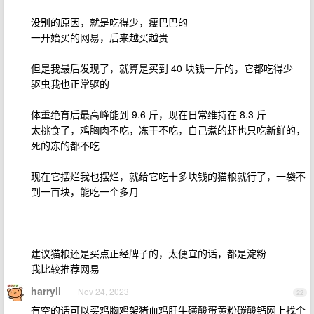
没别的原因，就是吃得少，瘦巴巴的
一开始买的网易，后来越买越贵
但是我最后发现了，就算是买到 40 块钱一斤的，它都吃得少
驱虫我也正常驱的
体重绝育后最高峰能到 9.6 斤，现在日常维持在 8.3 斤
太挑食了，鸡胸肉不吃，冻干不吃，自己煮的虾也只吃新鲜的，
死的冻的都不吃
现在它摆烂我也摆烂，就给它吃十多块钱的猫粮就行了，一袋不
到一百块，能吃一个多月
----------------
建议猫粮还是买点正经牌子的，太便宜的话，都是淀粉
我比较推荐网易
harryli
Nov 24, 2023
22
有空的话可以买鸡胸鸡架猪血鸡肝牛磺酸蛋黄粉碳酸钙网上找个