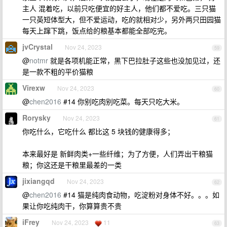
主人 混着吃，以前只吃便宜的好主人，他们都不爱吃。三只猫
一只英短体型大，但不爱运动，吃的就相对少，另外两只田园猫
每天上蹿下跳，饭点给的粮基本都能全部吃完。
jvCrystal
Nov 24, 2023
59
@
notmr
就是各项机能正常，黑下巴拉肚子这些也没加见过，还
是一款不粗的平价猫粮
Virexw
Nov 24, 2023
60
@
chen2016
#14 你别吃肉别吃菜。每天只吃大米。
Rorysky
Nov 24, 2023
61
你吃什么，它吃什么 都比这 5 块钱的健康得多；
本来最好是 新鲜肉类+一些纤维；为了方便，人们弄出干粮猫
粮；你这还是干粮里最差的一类
jixiangqd
Nov 24, 2023
62
@
chen2016
#14 猫是纯肉食动物，吃淀粉对身体不好。。。如
果让你吃纯肉干，你算算贵不贵
iFrey
Nov 24, 2023
11
63