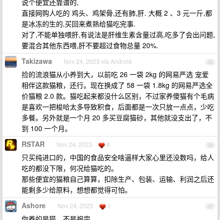
说个便宜还靠谱的,
直接网购人吃的 鸡头、鸡架骨,还有肺,肝. 大概 2 、3 元一斤,都
是冰冻的生的,买回来煮熟给猫吃完事.
对了,不能单独喂肝,有说法是肝维生素含量过高,吃多了会出问题,
要混合其他东西喂,肝不要超过食物总量 20%.
Takizawa
Nov 24, 2023 via Android
35
捡的流浪猫从小养到大，以前吃 26 一袋 2kg 的网易严选 宠爱
相伴这款猫粮，还行。现在换成了 58 一袋 1.8kg 的网易严选全
价猫粮 2.0 款。猫吃起来都没什么区别，不过家养傻猫有个毛病
是喜欢一把梭哈太多导致积食，后面都是一次只放一点点，少吃
多餐。另外就是一个月 20 多买豆腐猫砂，其他就没支出了，不
到 100 一个月。
RSTAR
Nov 24, 2023
4
36
只买纯进口的，中国的食品安全啥逼样大家心里还没数吗，给人
吃的都没下限，何况给猫吃的。
那些便宜的猫粮自己算算，扣除生产、包装、运输、利润之后还
能剩多少给原料，想想都觉得可怕。
Ashore
Nov 24, 2023
1
37
你养的是猫，不是祖宗