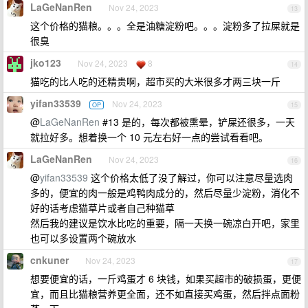
LaGeNanRen
Nov 24, 2023
13
这个价格的猫粮。。。全是油糖淀粉吧。。。淀粉多了拉屎就是
很臭
jko123
Nov 24, 2023
8
14
猫吃的比人吃的还精贵啊，超市买的大米很多才两三块一斤
yifan33539
Nov 24, 2023
OP
15
@
LaGeNanRen
#13 是的，每次都被熏晕，铲屎还很多，一天
就拉好多。想着换一个 10 元左右好一点的尝试看看吧。
LaGeNanRen
Nov 24, 2023
16
@
yifan33539
这个价格太低了没了解过，你可以注意尽量选肉
多的，便宜的肉一般是鸡鸭肉成分的，然后尽量少淀粉，消化不
好的话考虑猫草片或者自己种猫草
然后我的建议是饮水比吃的重要，隔一天换一碗凉白开吧，家里
也可以多设置两个碗放水
cnkuner
Nov 24, 2023
17
想要便宜的话，一斤鸡蛋才 6 块钱，如果买超市的破损蛋，更便
宜，而且比猫粮营养更全面，还不如直接买鸡蛋，然后拌点面粉