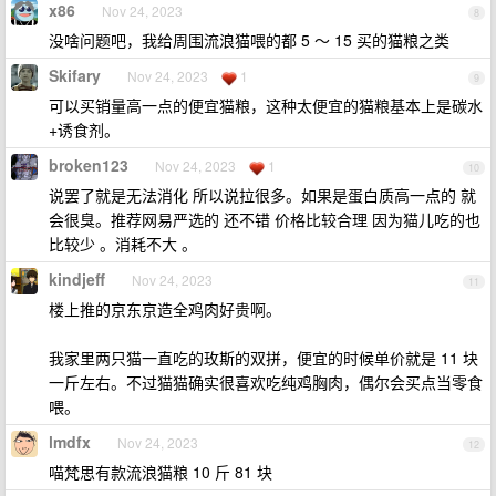
x86
Nov 24, 2023
8
没啥问题吧，我给周围流浪猫喂的都 5 ～ 15 买的猫粮之类
Skifary
Nov 24, 2023
1
9
可以买销量高一点的便宜猫粮，这种太便宜的猫粮基本上是碳水
+诱食剂。
broken123
Nov 24, 2023
1
10
说罢了就是无法消化 所以说拉很多。如果是蛋白质高一点的 就
会很臭。推荐网易严选的 还不错 价格比较合理 因为猫儿吃的也
比较少 。消耗不大 。
kindjeff
Nov 24, 2023
11
楼上推的京东京造全鸡肉好贵啊。
我家里两只猫一直吃的玫斯的双拼，便宜的时候单价就是 11 块
一斤左右。不过猫猫确实很喜欢吃纯鸡胸肉，偶尔会买点当零食
喂。
lmdfx
Nov 24, 2023
12
喵梵思有款流浪猫粮 10 斤 81 块