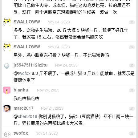
配比自己做生肉骨，成本低，猫吃这肉毛发也亮，拉的屎还不
臭，现在一两个月趁京东鸡胸促销的时候买一波做一次
SWALLOWW
Nov 24, 2023
23
多多，宠物先生猫粮，20 斤大概 5 块钱一斤，我喂了好几年
了，我家猫 15 左右，淡然我没事会给鸡胸肉吃
SWALLOWW
Nov 24, 2023
24
另外，鸡小胸京东打折 7 块钱一斤，不比猫粮香吗
jr55475f112iz2tu
Nov 24, 2023
25
@
twofox
8.3 斤不瘦了，一般成年猫 8 斤以上能献血，就表示是
健康体重了
bianhui
Nov 24, 2023
26
我吃啥猫吃啥
marc2017
Nov 24, 2023
27
@
chen2016
你别说猫粮了，猫砂（豆腐猫砂）都不止两三块一
斤。猫拉屎用的东西都比超市大米贵。
twofox
Nov 24, 2023
28