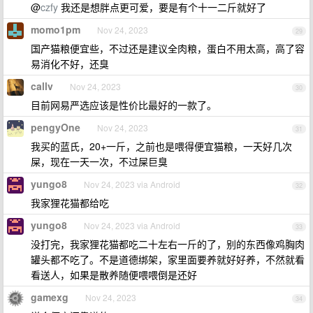
@
czfy
我还是想胖点更可爱，要是有个十一二斤就好了
momo1pm
Nov 24, 2023
29
国产猫粮便宜些，不过还是建议全肉粮，蛋白不用太高，高了容
易消化不好，还臭
callv
Nov 24, 2023
30
目前网易严选应该是性价比最好的一款了。
pengyOne
Nov 24, 2023
31
我买的蓝氏，20+一斤，之前也是喂得便宜猫粮，一天好几次
屎，现在一天一次，不过屎巨臭
yungo8
Nov 24, 2023 via Android
32
我家狸花猫都给吃
yungo8
Nov 24, 2023 via Android
33
没打完，我家狸花猫都吃二十左右一斤的了，别的东西像鸡胸肉
罐头都不吃了。不是道德绑架，家里面要养就好好养，不然就看
看送人，如果是散养随便喂喂倒是还好
gamexg
Nov 24, 2023
34