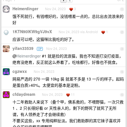
Heimerdinger
Nov 24, 2023
3
1
饿不死就行，有钱喂好的，没钱喂差一点的，总比出去流浪来的
好
1KTN90lKW9gVJ9vX
Nov 24, 2023 via Android
1
2
应该可以吧，这猫咪比我吃的好了。
yifan33539
Nov 24, 2023
OP
3
@
Heimerdinger
#1 就是捡的流浪猫，我也不知道打没打疫苗，
绝育没绝育，反正就这么养着了，吃啥都行，好像也不挑食。
cgzwxx
Nov 24, 2023
4
网易严选的 270 一袋 10kg 装 就差不多是 13 一斤的样子。起码
是蛋白质>40%。太便宜的基本是淀粉。
cfdaydream
Nov 24, 2023
11
5
十二年救助人来说下（叠个甲，佛系救的，不喂野猫，一次只救
1 、2 只长得好看 or 天性亲人的，剩下的野死了就死了无所
谓，有人领养走了才会继续救）
不要买这些，xx 专用纯粹扯淡。我们救助群的其它妹子喜欢并
夕夕买垃圾粮来喂野猫