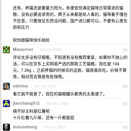
还有，养猫还是要量力而为，有便宜但满足猫咪日常需求的猫
粮，没有必要追求贵的，牌子从来都是给人看的，猫咪看不懂也
不在意，只要保证东西没问题，国产进口都可以，不要有心里负
担和压力
祝你跟猫咪快乐相处
Missornot
Nov 24, 2023
81
评论太多没有仔细看，不知道有没有推荐重复，如果你不放心的
话，可以在京东上买网易严选的那款工艺猫粮，现在是 104
元，7.2kg ，之前养猫的时候买的这款，猫很喜欢吃。价格不算
贵，相对而言算是有些保障。
edinina
Nov 24, 2023
82
看它挑不挑食了，现在的猫粮罐头都贵的太离谱了。
jianchang512
Nov 24, 2023
83
搞不好主料是红薯呢
十斤红薯九斤屎，还有一斤都是屁
duluosheng
Nov 24, 2023
84