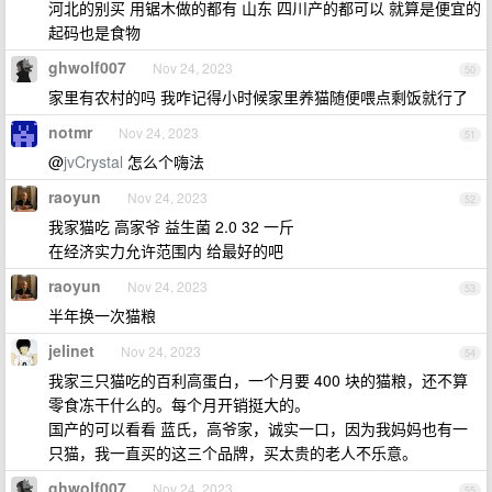
河北的别买 用锯木做的都有 山东 四川产的都可以 就算是便宜的
起码也是食物
ghwolf007
Nov 24, 2023
50
家里有农村的吗 我咋记得小时候家里养猫随便喂点剩饭就行了
notmr
Nov 24, 2023
51
@
jvCrystal
怎么个嗨法
raoyun
Nov 24, 2023
52
我家猫吃 高家爷 益生菌 2.0 32 一斤
在经济实力允许范围内 给最好的吧
raoyun
Nov 24, 2023
53
半年换一次猫粮
jelinet
Nov 24, 2023
54
我家三只猫吃的百利高蛋白，一个月要 400 块的猫粮，还不算
零食冻干什么的。每个月开销挺大的。
国产的可以看看 蓝氏，高爷家，诚实一口，因为我妈妈也有一
只猫，我一直买的这三个品牌，买太贵的老人不乐意。
ghwolf007
Nov 24, 2023
55