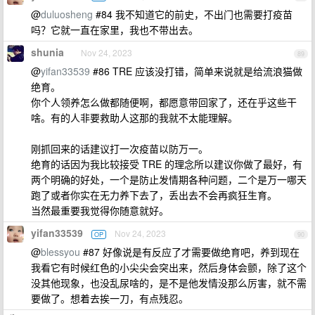
@
duluosheng
#84 我不知道它的前史，不出门也需要打疫苗
吗？它就一直在家里，我也不带出去。
shunia
Nov 24, 2023
89
@
yifan33539
#86 TRE 应该没打错，简单来说就是给流浪猫做
绝育。
你个人领养怎么做都随便啊，都愿意带回家了，还在乎这些干
啥。有的人非要救助人这那的我就不太能理解。
刚抓回来的话建议打一次疫苗以防万一。
绝育的话因为我比较接受 TRE 的理念所以建议你做了最好，有
两个明确的好处，一个是防止发情期各种问题，二个是万一哪天
跑了或者你实在无力养下去了，丢出去不会再疯狂生育。
当然最重要我觉得你随意就好。
yifan33539
Nov 24, 2023
OP
90
@
blessyou
#87 好像说是有反应了才需要做绝育吧，养到现在
我看它有时候红色的小尖尖会突出来，然后身体会颤，除了这个
没其他现象，也没乱尿啥的，是不是他发情没那么厉害，就不需
要做了。想着去挨一刀，有点残忍。