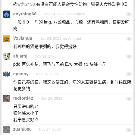
@
wtf12138
有没有可能人是杂食性动物，猫是肉食性动物 XD
anything66
Nov 24, 2023 via Android
44
一般 9.9 一斤的 lmg, 八公粮品，心粮，还有鸡胸肉，猫更爱吃
肉
VxJiahua
Nov 24, 2023 via Android
45
我邻居的猫是喂粥的，我觉得挺好
ahjsrhj
Nov 24, 2023
46
pdd 百亿补贴，阿飞与巴弟 E76 大概 15 块钱一斤
cpsony
Nov 24, 2023
47
你自己养的猫，喂这么便宜的，吃的太差容易生病，到时候医院
花更多钱
redford42
Nov 24, 2023
48
只买进口的+1
猫体格太小了
我宁愿买好点
zushi000
Nov 24, 2023
49