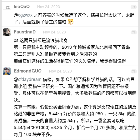
leoQaQ
Nov 24, 2023
71
@
cgzwxx
之前养猫的时候我选了这个，结果长得太快了，太胖
了，后面就换了便宜的猫粮
FaustinaD
Nov 24, 2023
72
ps.这两只猫都是流浪猫出身
第一只是我主动领养的，2013 年跨城搬家从北京带回了青岛
第二只是别人准备抛弃被我看到之后领养的
能给它们这样的生活&得到它们的长久陪伴，我觉得很值得
EdmondGUO
Nov 24, 2023
73
@
cfdaydream
借楼，如果 OP 想了解科学养猫的话，可以去豆
瓣小组 爱猫生活研究一下。国产粮通常因为监管问题不被接
受，具体可以在组里善用搜索，大多数养猫的问题都可以得到解
决。
先算一笔账，假设说买金牌素力高，这个算是比较便宜的达到及
格线的非国产粮，5.44kg 好价的是和大约 250 ，一只 5kg 的绝
育成猫，一天的食量大约是 54g ，所以，一袋金素可以吃
5.44/(54*30/1000) =3.35 个月，折合一个月 70 多块。和层主的
每月 100 块差不多。