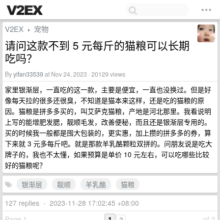
V2EX
宠物
›
请问这款不到 5 元每斤的猫粮可以长期
吃吗？
By
yifan33539
at Nov 24, 2023 · 20129 views
家里银渐层，一直吃的这一款，主要是便宜，一直也没换过。但是好
像每天拉的很多还很臭，不知道是猫本来这样，还是吃的猫粮的原
因。猫粮是拼多多买的，叫艾萨克猫粮，产地是河北那里。我看说明
上写的能增肥发腮，靓顺毛发，改善便秘，而且还是银渐层专用的。
买的时候我一般都是囤大包装的，更实惠，加上攒的拼多多的券，算
下来就 3 元多每斤吧。就是那款羊乳酪颗粒双拼的。问朋友说是吃大
牌子的，我也不太懂，如果预算是单价 10 元左右，可以吃哪些比较
好的猫粮呢？
银渐层
靓顺
羊乳酪
猫粮
127 replies
•
2023-11-28 17:02:45 +08:00
Page 1
1
of 2
2