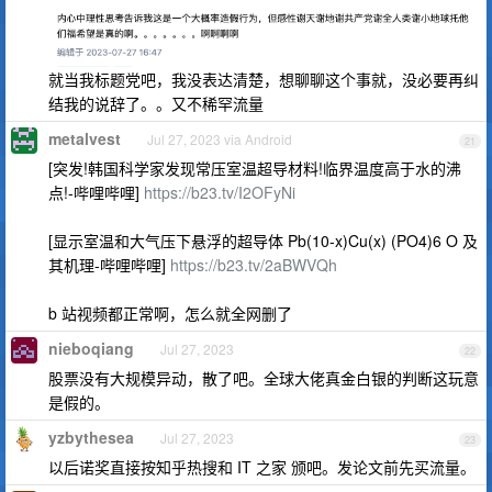
就当我标题党吧，我没表达清楚，想聊聊这个事就，没必要再纠
结我的说辞了。。又不稀罕流量
metalvest
Jul 27, 2023 via Android
21
[突发!韩国科学家发现常压室温超导材料!临界温度高于水的沸
点!-哔哩哔哩]
https://b23.tv/I2OFyNi
[显示室温和大气压下悬浮的超导体 Pb(10-x)Cu(x) (PO4)6 O 及
其机理-哔哩哔哩]
https://b23.tv/2aBWVQh
b 站视频都正常啊，怎么就全网删了
nieboqiang
Jul 27, 2023
22
股票没有大规模异动，散了吧。全球大佬真金白银的判断这玩意
是假的。
yzbythesea
Jul 27, 2023
23
以后诺奖直接按知乎热搜和 IT 之家 颁吧。发论文前先买流量。