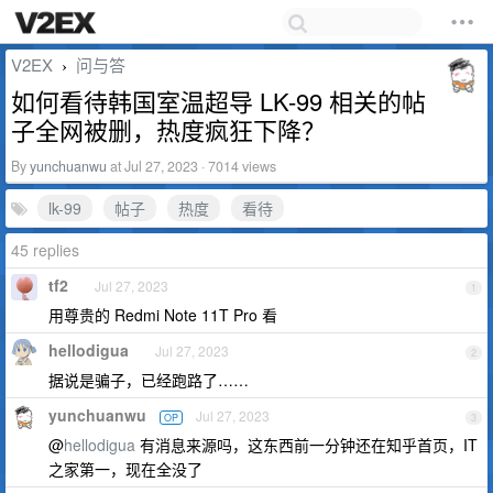
V2EX
问与答
›
如何看待韩国室温超导 LK-99 相关的帖
子全网被删，热度疯狂下降？
By
yunchuanwu
at Jul 27, 2023 · 7014 views
lk-99
帖子
热度
看待
45 replies
tf2
Jul 27, 2023
1
用尊贵的 Redmi Note 11T Pro 看
hellodigua
Jul 27, 2023
2
据说是骗子，已经跑路了……
yunchuanwu
Jul 27, 2023
OP
3
@
hellodigua
有消息来源吗，这东西前一分钟还在知乎首页，IT
之家第一，现在全没了