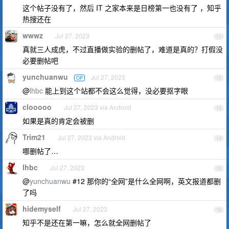
这个帖子没有了，然后 IT 之家本来是日榜第一也没有了 ，知乎
热搜还在
wwwz
Jul 27, 2023
11
真就三人成虎，不过直播做实验的删帖了，难道是真的？打假没
必要删帖吧
yunchuanwu
Jul 27, 2023
OP
12
@
lhbc
能上到这个站都不会这么觉得，没必要抠字眼
clooooo
Jul 27, 2023 via Android
13
如果是真的肯定会被删
Trim21
Jul 27, 2023 via Android
14
哪删帖了…
lhbc
Jul 27, 2023
15
@
yunchuanwu
#12 那你的“全网”是什么全网啊，英文报道都删
了吗
hidemyself
Jul 27, 2023
16
知乎不是还在第一嘛，怎么就全网删帖了