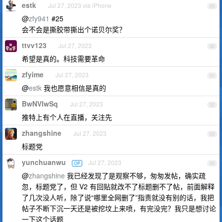
estk
Jul 27, 2023 via iPhone
29
@
zfy941
#25
会不会是撕胶带撕出个诺贝尔奖？
ttvv123
Jul 27, 2023
30
希望是真的。科技需要革命
zfyime
Jul 27, 2023
31
@
estk
我也愿意相信是真的
BwNVlwSq
Jul 27, 2023
32
推特上有个人在直播，关注先
zhangshine
Jul 27, 2023
33
标题党
yunchuanwu
Jul 27, 2023
OP
34
@
zhangshine
我已经发现了是观察不够，匆匆发帖，确实疏
忽，标题党了，但 V2 有回贴就改不了标题删不了帖，前面解释
了几次没人听，除了说“哪里全网删了”指责就没有别的话，我把
帖子不断下沉一天还是被挖坟上来喷，有完没完？我只是想讨论
一下这个话题