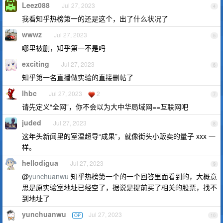
Leez088
Jul 27, 2023
4
我看知乎热榜第一的还是这个，出了什么状况了
wwwz
Jul 27, 2023
5
哪里被删，知乎第一不是吗
exciting
Jul 27, 2023
6
知乎第一名直播做实验的直接删帖了
lhbc
Jul 27, 2023
2
7
请先定义“全网”，你不会以为大中华局域网==互联网吧
juded
Jul 27, 2023
8
这年头新闻里的室温超导“成果”，就像街头小贩卖的量子 xxx 一
样。
hellodigua
Jul 27, 2023
9
@
yunchuanwu
知乎热榜第一个的一个回答里面看到的，大概意
思是原实验室地址已经空了，据说是提前买了相关的股票，找不
到地址了
yunchuanwu
Jul 27, 2023
OP
10