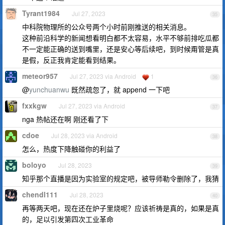
Tyrant1984
Jul 27, 2023
35
中科院物理所的公众号两个小时前刚推送的相关消息。
这种前沿科学的新闻想看明白都不太容易，水平不够前排吃瓜都
不一定能正确的送到嘴里，还是安心等后续吧，到时候甭管是真
是假，反正我肯定能看到结果。
meteor957
Jul 27, 2023 via Android
1
36
@
yunchuanwu
既然疏忽了，就 append 一下吧
fxxkgw
Jul 27, 2023 via Android
37
nga 热帖还在啊 刚还看了下
cdoe
Jul 28, 2023 via Android
38
怎么，热度下降触碰你的利益了
boloyo
Jul 28, 2023
39
知乎那个直播是因为实验室的规定吧，被导师勒令删除了，我猜
chendl111
Jul 28, 2023
40
再等两天吧，现在还在炉子里烧呢？应该祈祷是真的，如果是真
的，足以引发第四次工业革命