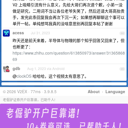
V2 上吸睛引流有什么意义，先给大哥们再次道个歉，小弟一没
做足研究，二用词不当让各位老爷失笑了，然后还请大哥高抬贵
手，发完此条回复我会再次下沉一天；如果想再聊聊这个事可以
单开一帖，单纯想骂我真的没啥意思别再回复本帖了谢谢
acess
Jul 31, 2023
44
昨天还是前天来着，半导体与物理的那个知乎回答又回来了，但
也断更了：
https://www.zhihu.com/question/613850973/answer/31365868
69
gdb
Aug 1, 2023 via Android
45
@
clockOS
哈哈哈，这个视频太有意思了。
© 2026 V2EX · 77ms · 3.9.8.5
About
·
Language
老倔驴证券开户巨靠谱，已助千人!