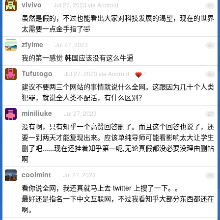
vivivo
Jul 27, 2023 via Android
24
虽然是假的，不过也能看出大家对科技发展的渴望，现在的世界
太需要一点金手指了🤣
zfyime
Jul 27, 2023
25
我的第一感觉 韩国应该没有这么牛逼
Tufutogo
Jul 27, 2023 via Android
1
26
建议不要两三个网站的事情就说什么全网。这跟因为几十个人类
犯罪，就说全人类不配活，有什么区别？
miniliuke
Jul 27, 2023
27
没有啊，只有知乎一个高赞回答删了。而且这个回答也说了，还
要一到两天才能复现出来。应该单纯导师可能看影响太大让学生
删了吧......现在还挂着知乎第一呢,无论真假都没必要没理由删帖
啊
coolmint
Jul 27, 2023
28
看你说全网，我还真就马上去 twitter 上搜了一下。。
最好还是指名一下中文互联网，不过我看知乎大部分东西都还在
啊。