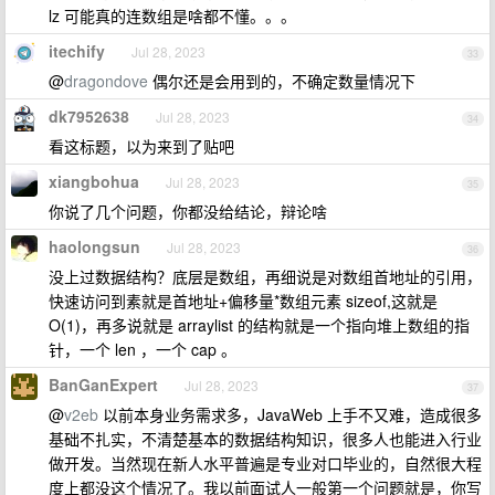
lz 可能真的连数组是啥都不懂。。。
itechify
Jul 28, 2023
33
@
dragondove
偶尔还是会用到的，不确定数量情况下
dk7952638
Jul 28, 2023
34
看这标题，以为来到了贴吧
xiangbohua
Jul 28, 2023
35
你说了几个问题，你都没给结论，辩论啥
haolongsun
Jul 28, 2023
36
没上过数据结构？底层是数组，再细说是对数组首地址的引用，
快速访问到素就是首地址+偏移量*数组元素 sizeof,这就是
O(1)，再多说就是 arraylist 的结构就是一个指向堆上数组的指
针，一个 len ，一个 cap 。
BanGanExpert
Jul 28, 2023
37
@
v2eb
以前本身业务需求多，JavaWeb 上手不又难，造成很多
基础不扎实，不清楚基本的数据结构知识，很多人也能进入行业
做开发。当然现在新人水平普遍是专业对口毕业的，自然很大程
度上都没这个情况了。我以前面试人一般第一个问题就是，你写