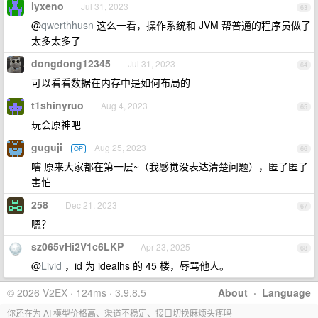
lyxeno
Jul 31, 2023
63
@
qwerthhusn
这么一看，操作系统和 JVM 帮普通的程序员做了
太多太多了
dongdong12345
Jul 31, 2023
64
可以看看数据在内存中是如何布局的
t1shinyruo
Aug 4, 2023
65
玩会原神吧
guguji
Aug 25, 2023
OP
66
嗐 原来大家都在第一层~（我感觉没表达清楚问题），匿了匿了
害怕
258
Dec 21, 2023
67
嗯？
sz065vHi2V1c6LKP
Apr 23, 2025
68
@
Livid
，id 为 idealhs 的 45 楼，辱骂他人。
© 2026 V2EX · 124ms · 3.9.8.5
About
·
Language
你还在为 AI 模型价格高、渠道不稳定、接口切换麻烦头疼吗