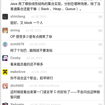
Java 用了哪些线性结构的集合实现，分别在哪种场景，除了当
普通集合还能干嘛（ Stack 、Heap 、Queue ）。
xhinliang
Jul 28, 2023
38
挺好，又 block 一个人
strrng
Jul 28, 2023
39
OP 感觉多少是有点搞笑了😄
zcm3579
Jul 28, 2023
40
辩了个勾巴 , 脑残就不要发帖
Cooky
Jul 28, 2023
41
看来裁员裁的还不够多
makelove
Jul 28, 2023
42
你不适合这个职业，趁早转行
zhch602
Jul 28, 2023 via iPhone
43
这时候就看出来第一门语言学 C 的好处了——不会问出这种弱
智问题
Yadomin
Jul 29, 2023 via Android
44