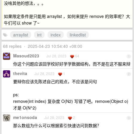
没啥其他的想法，。。
如果限定条件是只能用 arraylist ，如何来提升 remove 的效率呢？大
牛们可以 show 了~
arraylist
int
index
linkedlist
68 replies
•
2025-04-23 10:54:40 +08:00
Masoud2023
Jul 28, 2023
64
1
你这个问题应该回学校好好学学数据结构，而不是在这不服来辩
thevita
Jul 28, 2023
1
2
要辩你应该先陈述自己的观点，不应该是问句
ps:
remove(int index) 复杂度 O(N2) 写错了吧。remove(Object o)
才是 O(N^2)
me1onsoda
Jul 28, 2023
2
3
那么数组为什么可以根据索引快速访问到数据？