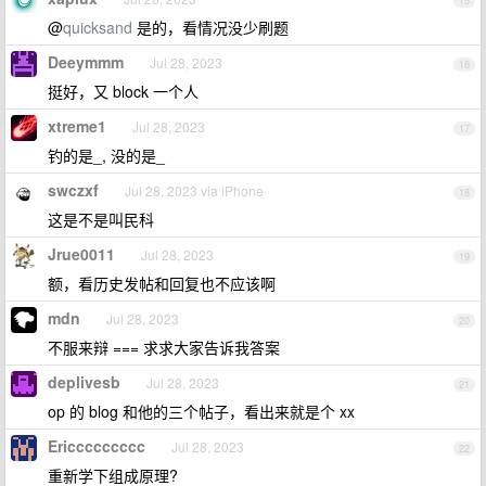
15
@
quicksand
是的，看情况没少刷题
Deeymmm
Jul 28, 2023
16
挺好，又 block 一个人
xtreme1
Jul 28, 2023
17
钓的是_, 没的是_
swczxf
Jul 28, 2023 via iPhone
18
这是不是叫民科
Jrue0011
Jul 28, 2023
19
额，看历史发帖和回复也不应该啊
mdn
Jul 28, 2023
20
不服来辩 === 求求大家告诉我答案
deplivesb
Jul 28, 2023
21
op 的 blog 和他的三个帖子，看出来就是个 xx
Ericcccccccc
Jul 28, 2023
22
重新学下组成原理?