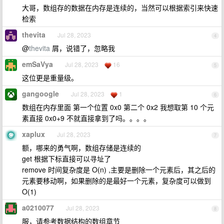
大哥，数组存的数据在内存是连续的，当然可以根据索引来快速
检索
thevita
Jul 28, 2023
4
@
thevita
屑，说错了，忽略我
emSaVya
Jul 28, 2023
16
5
这位更是重量级。
gangoogle
Jul 28, 2023
1
6
数组在内存里面 第一个位置 0x0 第二个 0x2 我想取第 10 个元
素直接 0x0+9 不就直接拿到了吗。。。。
xaplux
Jul 28, 2023
7
额，哪来的勇气啊，数组存储是连续的
get 根据下标直接可以寻址了
remove 时间复杂度是 O(n) ,主要是删除一个元素后，其之后的
元素要移动啊，如果删除的是最好一个元素，复杂度可以做到
O(1)
a0210077
Jul 28, 2023
8
服，请参考数据结构的数组章节