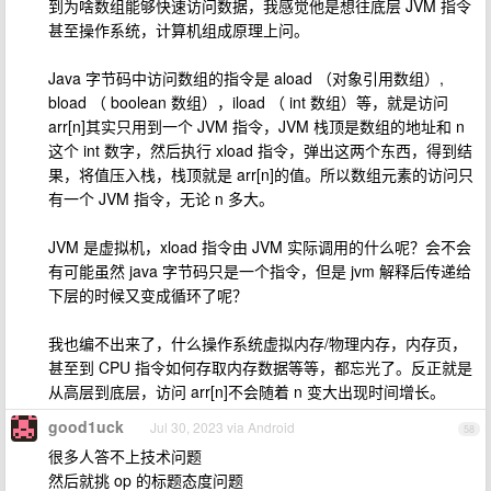
到为啥数组能够快速访问数据，我感觉他是想往底层 JVM 指令
甚至操作系统，计算机组成原理上问。
Java 字节码中访问数组的指令是 aload （对象引用数组）,
bload （ boolean 数组），iload （ int 数组）等，就是访问
arr[n]其实只用到一个 JVM 指令，JVM 栈顶是数组的地址和 n
这个 int 数字，然后执行 xload 指令，弹出这两个东西，得到结
果，将值压入栈，栈顶就是 arr[n]的值。所以数组元素的访问只
有一个 JVM 指令，无论 n 多大。
JVM 是虚拟机，xload 指令由 JVM 实际调用的什么呢？会不会
有可能虽然 java 字节码只是一个指令，但是 jvm 解释后传递给
下层的时候又变成循环了呢？
我也编不出来了，什么操作系统虚拟内存/物理内存，内存页，
甚至到 CPU 指令如何存取内存数据等等，都忘光了。反正就是
从高层到底层，访问 arr[n]不会随着 n 变大出现时间增长。
good1uck
Jul 30, 2023 via Android
58
很多人答不上技术问题
然后就挑 op 的标题态度问题