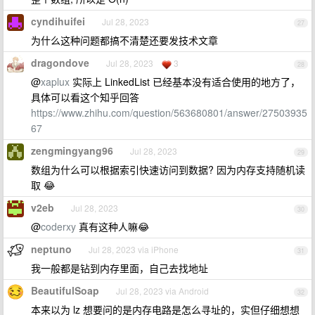
cyndihuifei
Jul 28, 2023
27
为什么这种问题都搞不清楚还要发技术文章
dragondove
Jul 28, 2023
3
28
@
xaplux
实际上 LinkedList 已经基本没有适合使用的地方了，
具体可以看这个知乎回答
https://www.zhihu.com/question/563680801/answer/27503935
67
zengmingyang96
Jul 28, 2023
29
数组为什么可以根据索引快速访问到数据? 因为内存支持随机读
取 😂
v2eb
Jul 28, 2023
30
@
coderxy
真有这种人嘛😂
neptuno
Jul 28, 2023 via iPhone
31
我一般都是钻到内存里面，自己去找地址
BeautifulSoap
Jul 28, 2023 via Android
32
本来以为 lz 想要问的是内存电路是怎么寻址的，实但仔细想想