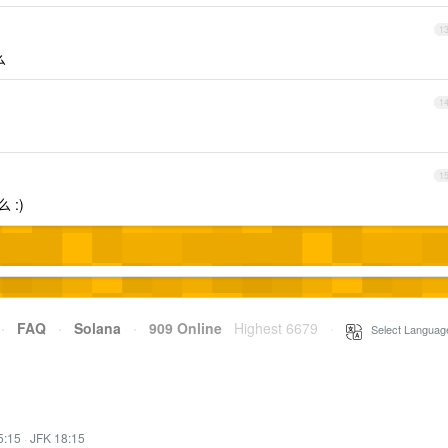
1
么
1
1
 :)
·
FAQ
·
Solana
·
909 Online
Highest 6679
·
Select Languag
5:15
·
JFK 18:15