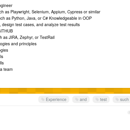
ngineer
ch as Playwright, Selenium, Appium, Cypress or similar
ch as Python, Java, or C# Knowledgeable in OOP
 design test cases, and analyze test results
 GITHUB
 as JIRA, Zephyr, or TestRail
ogies and principles
ogies
ls
lls
f a team
Experience
and
test
such