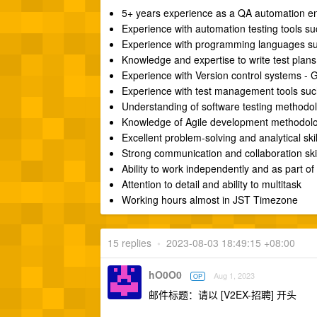
5+ years experience as a QA automation e
Experience with automation testing tools su
Experience with programming languages su
Knowledge and expertise to write test plans,
Experience with Version control systems -
Experience with test management tools such
Understanding of software testing methodol
Knowledge of Agile development methodol
Excellent problem-solving and analytical skil
Strong communication and collaboration ski
Ability to work independently and as part o
Attention to detail and ability to multitask
Working hours almost in JST Timezone
15 replies
•
2023-08-03 18:49:15 +08:00
hO0O0
Aug 1, 2023
OP
邮件标题：请以 [V2EX-招聘] 开头