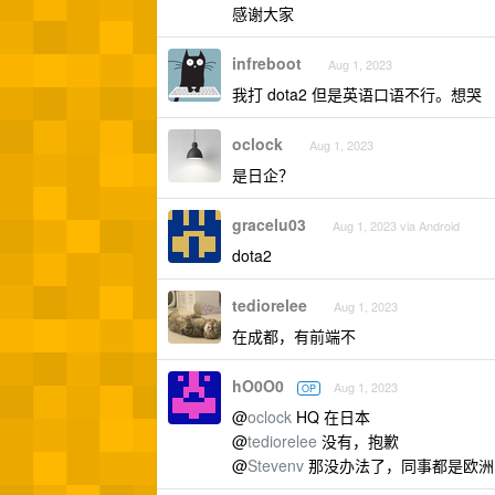
感谢大家
infreboot
Aug 1, 2023
我打 dota2 但是英语口语不行。想哭
oclock
Aug 1, 2023
是日企？
gracelu03
Aug 1, 2023 via Android
dota2
tediorelee
Aug 1, 2023
在成都，有前端不
hO0O0
Aug 1, 2023
OP
@
oclock
HQ 在日本
@
tediorelee
没有，抱歉
@
Stevenv
那没办法了，同事都是欧洲