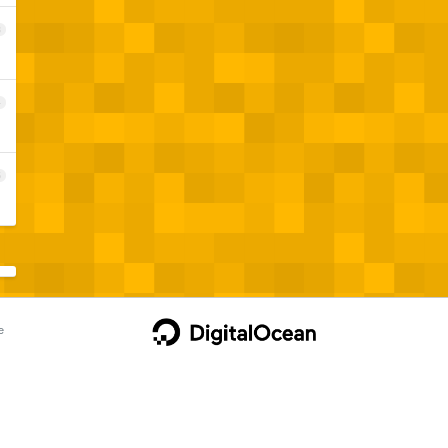
3
4
5
e