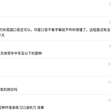
，听力听英国口音还可以，印度口音不看字幕就不咋听得懂了。远程面试有没
不大
 ，天体常年中军及以下的那种
1
1
开发的岗位吗
1
语这种环境来练习口语听力 哭晕