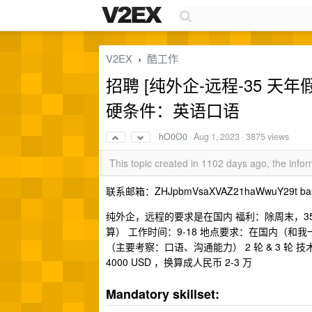
V2EX
酷工作
›
招聘 [纯外企-远程-35 天年假
硬条件：英语口语
hO0O0
·
Aug 1, 2023
· 3875 views
This topic created in 1102 days ago, the inf
联系邮箱：ZHJpbmVsaXVAZ21haWwuY29t b
纯外企，远程的要求是在国内 福利：除周末，3
算） 工作时间：9-18 地点要求：在国内（和我一样在
（主要考察：口语、沟通能力） 2 轮 & 3 轮 
4000 USD ，换算成人民币 2-3 万
Mandatory skillset: