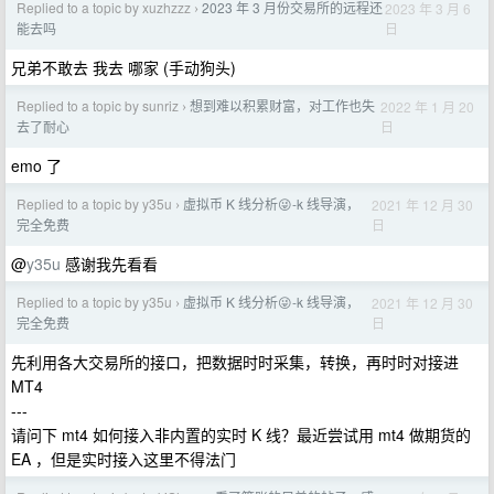
Replied to a topic by xuzhzzz
2023 年 3 月份交易所的远程还
2023 年 3 月 6
›
日
能去吗
兄弟不敢去 我去 哪家 (手动狗头)
Replied to a topic by sunriz
想到难以积累财富，对工作也失
2022 年 1 月 20
›
日
去了耐心
emo 了
Replied to a topic by y35u
虚拟币 K 线分析😜-k 线导演，
2021 年 12 月 30
›
日
完全免费
@
y35u
感谢我先看看
Replied to a topic by y35u
虚拟币 K 线分析😜-k 线导演，
2021 年 12 月 30
›
日
完全免费
先利用各大交易所的接口，把数据时时采集，转换，再时时对接进
MT4
---
请问下 mt4 如何接入非内置的实时 K 线？最近尝试用 mt4 做期货的
EA ，但是实时接入这里不得法门