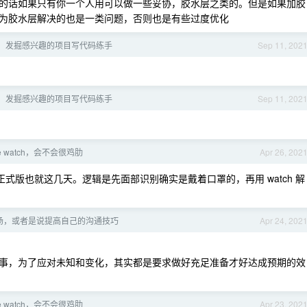
的话如果只有你一个人用可以做一些妥协，胶水层之类的。但是如果加胶
为胶水层解决的也是一类问题，否则也是有些过度优化
，发掘感兴趣的项目写代码练手
Sep 11, 202
，发掘感兴趣的项目写代码练手
Sep 11, 202
le watch，会不会很鸡肋
Apr 26, 202
说正式版也就这几天。逻辑是先面部识别确实是戴着口罩的，再用 watch 解
场，或者是说提高自己的沟通技巧
Apr 24, 202
事，为了应对未知和变化，其实都是要求做好充足准备才好达成预期的效
le watch，会不会很鸡肋
Apr 23, 202