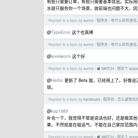
有些只需要订单，有些只需要基本信息。实际用
水层只服务你一个场景，放前端也问题不大，因
Replied to a topic by
sunriz
程序员
有什么好的途径
›
›
@
TypeError
这个也真棒
Replied to a topic by
sunriz
程序员
有什么好的途径
›
›
@
levelworm
这个好
Replied to a topic by
sunriz
 WATCH
想买个 app
›
›
@
HeiGc
更新了 Beta 版，已经用上了。好像
锁。
Replied to a topic by
karatsuba
程序员
怎么避免怯
›
›
@
kop1989
补充一下，我觉得不管是说话也好，还是做其他
果，不然就是在碰运气，不能在自己掌控范围内
Replied to a topic by
sunriz
 WATCH
想买个 app
›
›