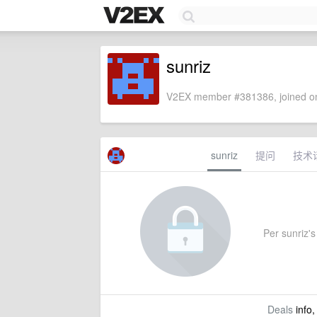
sunriz
V2EX member #381386, joined on
sunriz
提问
技术
Per sunriz's 
Deals
info,