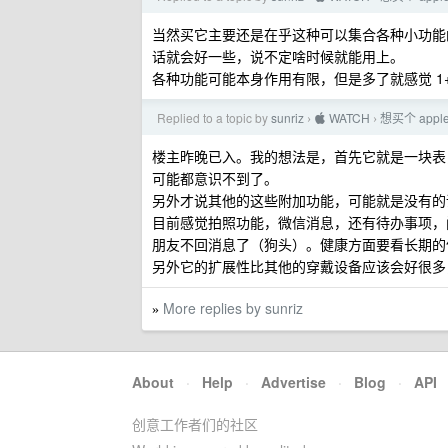
当然买它主要还是在乎这种可以集合各种小功能
话就会好一些，说不定啥时候就能用上。
各种功能可能本身作用有限，但是多了就感觉 1+
Replied to a topic by
sunriz
 WATCH
想买个 app
›
›
楼主昨晚已入。我的想法是，首先它就是一块表
可能都意识不到了。
另外才说其他的这些附加功能，可能就是没有的
目前感觉拍照功能，微信消息，还有待办事项，
朋友不回消息了（狗头）。健康方面要看长期的
另外它的扩展性比其他的穿戴设备应该会好很多
More replies by sunriz
»
About
·
Help
·
Advertise
·
Blog
·
API
创意工作者们的社区