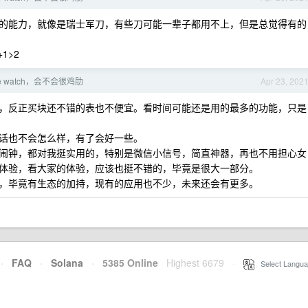
的能力，就像是瑞士军刀，有些刀可能一辈子都用不上，但是总觉得有的
1>2
le watch，会不会很鸡肋
Apr 23, 202
，反正买块还不错的表也不便宜。看时间可能还是用的最多的功能，只是
话也不会怎么样，有了会好一些。
闹钟，都对我挺实用的，特别是微信小信号，简直神器，再也不用担心女
体验，看大家的体验，应该也挺不错的，毕竟是很大一部分。
，毕竟有生态的加持，现有的应用也不少，未来还会有更多。
·
FAQ
·
Solana
·
5385 Online
Highest 6679
·
Select Langua