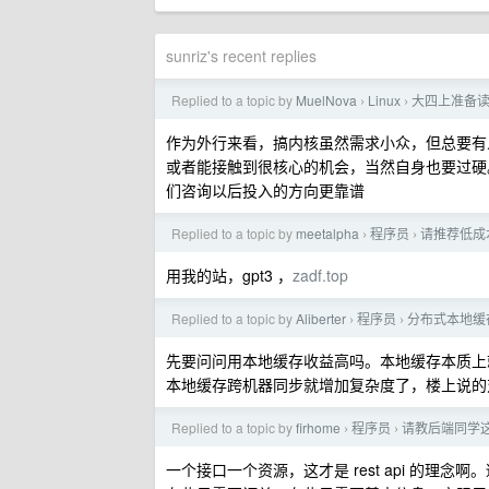
sunriz's recent replies
Replied to a topic by
MuelNova
Linux
大四上准备
›
›
作为外行来看，搞内核虽然需求小众，但总要有
或者能接触到很核心的机会，当然自身也要过硬
们咨询以后投入的方向更靠谱
Replied to a topic by
meetalpha
程序员
请推荐低成本
›
›
用我的站，gpt3 ，
zadf.top
Replied to a topic by
Aliberter
程序员
分布式本地缓
›
›
先要问问用本地缓存收益高吗。本地缓存本质上
本地缓存跨机器同步就增加复杂度了，楼上说的对，
Replied to a topic by
firhome
程序员
请教后端同学
›
›
一个接口一个资源，这才是 rest api 的