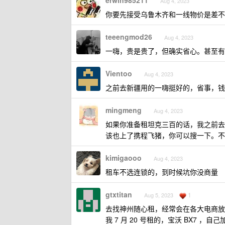
erwin985211
Aug 4, 2023
你要先接受乌鲁木齐和一线物价是差不
teeengmod26
Aug 4, 2023
一嗨，贵是贵了，但确实省心。甚至有
Vientoo
Aug 4, 2023
之前去新疆用的一嗨挺好的，省事，钱
mingmeng
Aug 4, 2023
如果你准备租坦克三百的话，我之前去
该也上了携程飞猪，你可以搜一下。不
kimigaooo
Aug 4, 2023
租车不选连锁的，到时候坑你没商量
gtxtitan
1
Aug 5, 2023
去找神州随心租，经常会在各大电商放出来
我 7 月 20 号租的，宝沃 BX7 ，