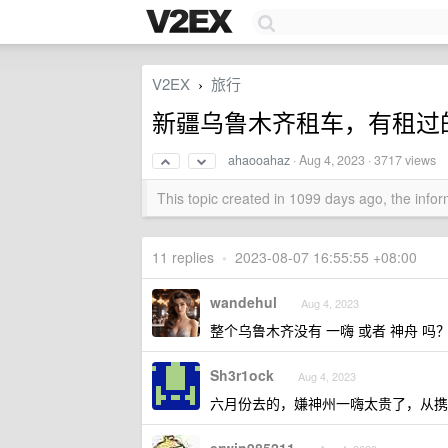
V2EX
旅行
›
新疆乌鲁木齐租车，有租过
ahaooahaz
·
Aug 4, 2023
· 3717 views
This topic created in 1099 days ago, the inf
11 replies
•
2023-08-07 16:55:55 +08:00
wandehul
Aug 4, 2023
整个乌鲁木齐没有 一嗨 或者 神舟 吗
Sh3r1ock
Aug 4, 2023
六月份去的，嫌神州一嗨太贵了，从携