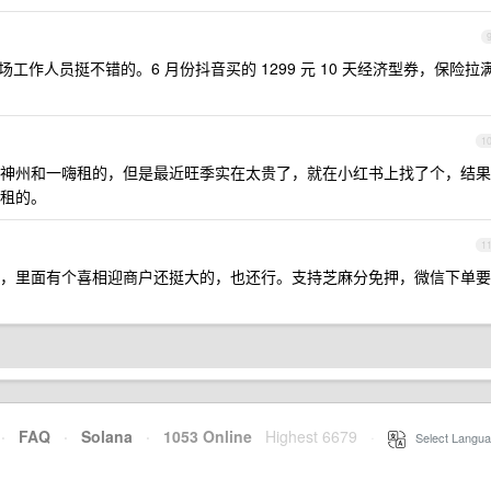
工作人员挺不错的。6 月份抖音买的 1299 元 10 天经济型券，保险拉
1
神州和一嗨租的，但是最近旺季实在太贵了，就在小红书上找了个，结果
租的。
1
，里面有个喜相迎商户还挺大的，也还行。支持芝麻分免押，微信下单要
·
FAQ
·
Solana
·
1053 Online
Highest 6679
·
Select Langua