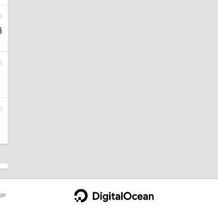
9
满
0
1
ge