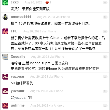
cxk0
Aug 26, 2023
1
16
发烫？ 羡慕你能买到正版
terence4444
Aug 26, 2023 via iPhone
17
换个 10W 的充电头试试看，如果一样发烫就有问题。
FPL
Aug 26, 2023 via iPhone
18
新手机估计需要数据上传 iCloud ，或者下载数据什么的吧，后
面应该就好了，80 电以前充电速度相对快一些不过也容易发
热，苹果散热本来就一般 14 系列还破天荒加了一些散热
Xusually
Aug 26, 2023 via iPhone
19
哈哈哈 正版 iphone 13pm 日常也这样
电池设置里经常：您的 iPhone 因为温度过高充电曾经暂停
yuzouar
Aug 26, 2023 via iPhone
20
50 包邮解君仇
yuzouar
Aug 26, 2023 via iPhone
21
@
yuzouar
*愁
uuhhme
Aug 26, 2023 via Android
22