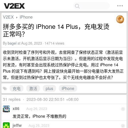
V2EX
iPhone
›
拼多多买的 iPhone 14 Plus，充电发烫
正常吗？
By
bagel
at Aug 26, 2023 · 14714 views
收到货时检查了序列号和外观，去官网查了保修状态正常（激活前显
示未激活，开机激活后显示日期为当日）。但是用的过程中发现充电
时发烫，有时甚至会出现系统过热保护停止充电。用过 iPhone 14
Plus 的说下有遇到吗？网上搜说快充最开始一部分电量功率大发热正
常，但是到过热保护也太夸张了。买个无线充电器会不会好点？
充电
激活
plus
iPhone
31 replies
•
2023-08-30 22:50:51 +08:00
x86
Aug 26, 2023
1
发烫正常，iPhone 不堆散热的
jeffw
Aug 26, 2023
2