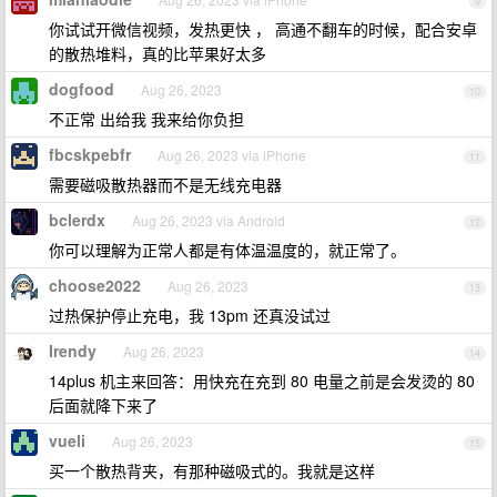
9
你试试开微信视频，发热更快 ， 高通不翻车的时候，配合安卓
的散热堆料，真的比苹果好太多
dogfood
Aug 26, 2023
10
不正常 出给我 我来给你负担
fbcskpebfr
Aug 26, 2023 via iPhone
11
需要磁吸散热器而不是无线充电器
bclerdx
Aug 26, 2023 via Android
12
你可以理解为正常人都是有体温温度的，就正常了。
choose2022
Aug 26, 2023
13
过热保护停止充电，我 13pm 还真没试过
Irendy
Aug 26, 2023
14
14plus 机主来回答：用快充在充到 80 电量之前是会发烫的 80
后面就降下来了
vueli
Aug 26, 2023
15
买一个散热背夹，有那种磁吸式的。我就是这样