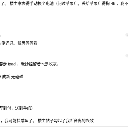
行了。 楼主拿去得手动换个电池（问过苹果店，丢给苹果店得掏 4k ，我
e
的倒还好。我再等等看
走 ipad ，我妙控留着也是吃灰。
色 9 成新 无磕碰
（更推荐到付，送到手的）
后，我可能挂咸鱼了。 楼主帖子勾起了我断舍离的兴致 - -