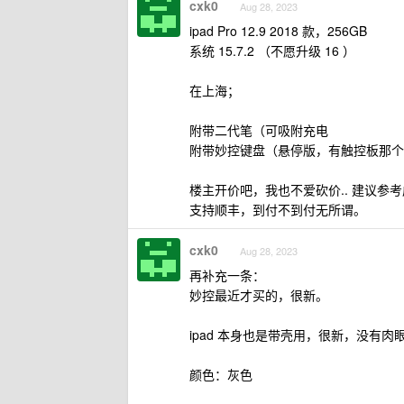
cxk0
Aug 28, 2023
ipad Pro 12.9 2018 款，256GB
系统 15.7.2 （不愿升级 16 ）
在上海；
附带二代笔（可吸附充电
附带妙控键盘（悬停版，有触控板那个
楼主开价吧，我也不爱砍价.. 建议参
支持顺丰，到付不到付无所谓。
cxk0
Aug 28, 2023
再补充一条：
妙控最近才买的，很新。
ipad 本身也是带壳用，很新，没有肉
颜色：灰色