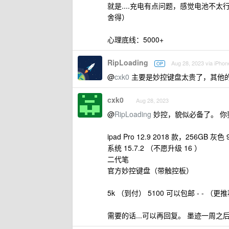
就是....充电有点问题，感觉电池不太
舍得）
心理底线：5000+
RipLoading
Aug 28, 2023 via iPhon
OP
@
cxk0
主要是妙控键盘太贵了，其他
cxk0
Aug 28, 2023
@
RipLoading
妙控，貌似必备了。 你要
ipad Pro 12.9 2018 款，256GB 灰
系统 15.7.2 （不愿升级 16 ）
二代笔
官方妙控键盘（带触控板）
5k （到付） 5100 可以包邮 - - 
需要的话...可以再回复。 墨迹一周之