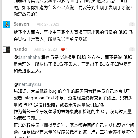
到最终的实现只会越来越多的 bug ，谁会知道只会是个 bug
呢，如果你知道为什么不早点说，而要等到出现了发现了才说？
你是故意的？
Seayon
Aug 27, 2023
15
就我个人而言，至少由于我个人直接原因出现的低级的 BUG 我
会觉得非常丢人，所以我崇尚单元测试。
hxndg
Aug 27, 2023
1
16
@
danhahaha
程序员是应该接受 BUG 的存在，而不是说 BUG
是合理的。所以出了 BUG 不丢人，而是出了 BUG 不知道复盘
和改进很丢人。
@
mercury233
热知识，大量低级 bug 的产生的原因因为程序员自己本身 UT
或者 Integration Test 不足，没发现最终提交到了线上。只有少
量的 BUG 是设计缺陷，或者未考虑量级引起的。
作为曾经一个研发体系的末端集成和检测的主 O ，发现过大量
的弱智问题。。。
正常的程序员（懂得复盘），基本都会问问自己为啥出现这个问
题，但是依然有大量的程序员做不到这一点，工程素养不是每个