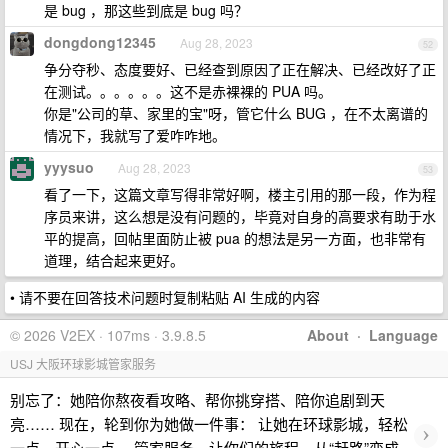
是 bug ，那这些到底是 bug 吗？
dongdong12345
Aug 28, 2023
52
争分夺秒、态度要好、已经查到原因了正在解决、已经改好了正
在测试。。。。。。这不是赤裸裸的 PUA 吗。
你是"公司的草、家里的宝"呀，管它什么 BUG ，在不太离谱的
情况下，我就写了爱咋咋地。
yyysuo
Aug 28, 2023
53
看了一下，这篇文章写得非常好啊，楼主引用的那一段，作为程
序员来讲，这么想是没有问题的，毕竟对自身的高要求有助于水
平的提高，回帖里面防止被 pua 的想法是另一方面，也非常有
道理，结合起来更好。
• 请不要在回答技术问题时复制粘贴 AI 生成的内容
© 2026 V2EX · 107ms · 3.9.8.5
About
·
Language
USJ 大阪环球影城管家服务
别忘了：她陪你熬夜看攻略、帮你挑穿搭、陪你追剧到天
亮…… 现在，轮到你为她做一件事： 让她在环球影城，轻松
›
一点，开心一点。 管家服务，让你们的旅程，从“赶路”变成