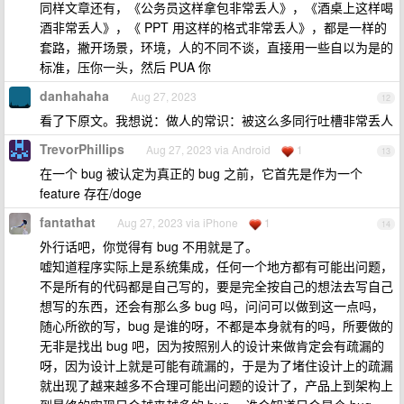
同样文章还有，《公务员这样拿包非常丢人》，《酒桌上这样喝
酒非常丢人》，《 PPT 用这样的格式非常丢人》，都是一样的
套路，撇开场景，环境，人的不同不谈，直接用一些自以为是的
标准，压你一头，然后 PUA 你
danhahaha
Aug 27, 2023
12
看了下原文。我想说：做人的常识：被这么多同行吐槽非常丢人
TrevorPhillips
Aug 27, 2023 via Android
1
13
在一个 bug 被认定为真正的 bug 之前，它首先是作为一个
feature 存在/doge
fantathat
Aug 27, 2023 via iPhone
1
14
外行话吧，你觉得有 bug 不用就是了。
嘘知道程序实际上是系统集成，任何一个地方都有可能出问题，
不是所有的代码都是自己写的，要是完全按自己的想法去写自己
想写的东西，还会有那么多 bug 吗，问问可以做到这一点吗，
随心所欲的写，bug 是谁的呀，不都是本身就有的吗，所要做的
无非是找出 bug 吧，因为按照别人的设计来做肯定会有疏漏的
呀，因为设计上就是可能有疏漏的，于是为了堵住设计上的疏漏
就出现了越来越多不合理可能出问题的设计了，产品上到架构上