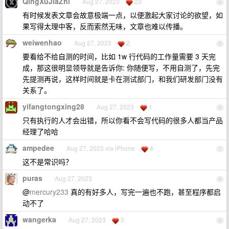
QingXuJiaZhi
Aug 27, 2023
23
4
有时候发表文章会故意极端一点，以便激起大家讨论的欲望，如
果写得太理中客，反而索然无味，文章也难以传播。
weiwenhao
Aug 27, 2023
2
5
要看给不给自测的时间，比如 1w 行代码的工作量需要 3 天完
成，那这很明显领导就是告诉你: 你随便写，不用自测了，先完
先提测再说，这样时间就是卡在测试部门，和我们研发部门没有
关系了。
yifangtongxing28
Aug 27, 2023
1
6
只有执行的人才会出错，所以你看不会写代码的很多人都当产品
经理了哈哈
ampedee
Aug 27, 2023 via iPhone
4
7
这不是常识吗？
puras
Aug 27, 2023
8
@
mercury233
真的有好多人，写完一遍也不跑，甚至程序都启
动不了
wangerka
Aug 27, 2023
5
9