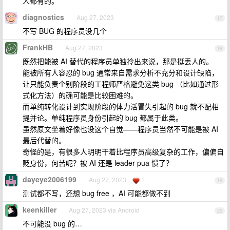
人都有的。
diagnostics
Aug 27, 2023
17
不写 BUG 的程序员没几个
FrankHB
Aug 27, 2023
18
既然把能被 AI 替代的程序员单独拎出来说，那是挺丢人的。
能被所有人容忍的 bug 通常来自需求分析不充分和设计缺陷，
让只能负责个别阶段的工程师严格避免这类 bug （比如通过形
式化方法）的确可能是比较困难的。
而单纯转化设计到实现阶段的体力活冒失引起的 bug 就不配相
提并论。单纯程序员身份引起的 bug 都属于此类。
虽然原文坐着好像也没这个自觉——程序员当然不可能是被 AI
最后代替的。
奇怪的是，有很多人明明干着比程序员高级复杂的工作，偏偏自
贬身份，何苦呢？被 AI 还是 leader pua 惯了？
dayeye2006199
Aug 27, 2023
1
19
测试都不写，还想 bug free ，AI 可能都做不到
keenkiller
Aug 27, 2023 via Android
20
不可能没 bug 的…