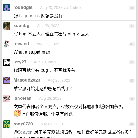
roundgis
Aug 28, 2023 via Android
41
@
diagnostics
應該是沒有
xuanbg
Aug 28, 2023
42
写 bug 不丢人，理直气壮写 bug 才丢人
ohwind
Aug 28, 2023
43
What a stupid man.
izzy27
Aug 28, 2023
44
代码写就会有 bug ，不写就没有
Masoud2023
Aug 28, 2023
45
苹果派开始走这种吸睛路线了？
lanceran
Aug 28, 2023
46
文章代表作者个人观点，少数派仅对标题和排版略作修改。
上面那句话那几个字有问题
tony0730
Aug 28, 2023
47
@
Seayon
对于单元测试想请教，如何做好单元测试或者有没有