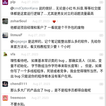
plp
Aug 27, 2023
35
@
cmdOptionKana
说的很好... 无论是小红书,抖音,等等社交媒
体都是这套运行逻辑了....尤其是男女对立的话题流量最高
zoharSoul
Aug 27, 2023
1
36
他都说项目经理和客户了 一看就是个干外包的废物
litmusF
Aug 27, 2023
37
@
agagega
是这样的，记个笔记能整出那么多的软件，先给你
来套方法论，看文档教程至少要 1 个小时
vfs
Aug 27, 2023
38
理性看待吧。 如果基本常识类的 bug ，那确实丢人（比如，变
量不初始化， 字节数组当作字符串来取长度等）。 但是，如果
你写了一个多线程程序，死锁或者竞争，我会觉得理所当然，不
出 bug 只能说你的程序根本没有客户在用。
chendl111
Aug 27, 2023
39
那么多大厂的产品出了 bug ，是不是程序员都得自裁呢
freemoon
Aug 27, 2023
40
不要水贴。