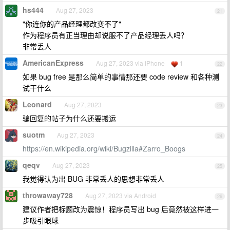
hs444
Aug 27, 2023
21
"你连你的产品经理都改变不了"
作为程序员有正当理由却说服不了产品经理丢人吗？
非常丢人
AmericanExpress
Aug 27, 2023 via iPhone
1
22
如果 bug free 是那么简单的事情那还要 code review 和各种测
试干什么
Leonard
Aug 27, 2023
23
骗回复的帖子为什么还要搬运
suotm
Aug 27, 2023
24
https://en.wikipedia.org/wiki/Bugzilla#Zarro_Boogs
qeqv
Aug 27, 2023
25
我觉得认为出 BUG 非常丢人的思想非常丢人
throwaway728
Aug 27, 2023 via Android
26
建议作者把标题改为震惊！程序员写出 bug 后竟然被这样进一
步吸引眼球