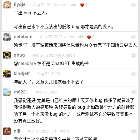
flyqie
Aug 27, 2023 via Android
1
27
写出 bug 不丢人。
写出自己水平不应该出的低级 bug 那才是真的丢人。
netabare
Aug 27, 2023 via Android
2
28
感觉写一堆车轱辘话来回绕信息量约为 0 看完了不知所云更丢人
qbug
Aug 27, 2023 via Android
29
@
netabare
怕不是 ChatGPT 生成的🤣
kindjeff
Aug 27, 2023
30
年纪大了，文章头几段就看不下去了
rb6221
Aug 27, 2023
31
我感觉还好 尤其是自己维护的屎山天天修 bug 修多了就看淡了
我觉得丢人的是那种 失误导致的 bug 比如改某个地方的时候影
响了另一个本来没 bug 的地方，或者测试不充分导致其实根本
没有真正改好。
niji
Aug 27, 2023 via iPhone
32
奇文共赏这个好像是褒义来着，不过无所谓