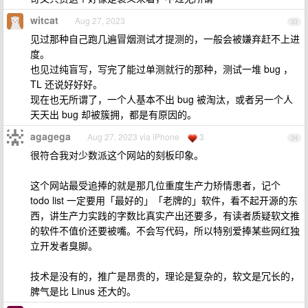
witcat
Aug 27, 2023
33
见过那种自己跑几遍冒烟测试才提测的，一般会被嫌弃赶不上进
度。
也见过纯盲写，写完了能过单测就行的那种，测试一堆 bug ，
TL 还说好好好。
现在也无所谓了，一个人基本不出 bug 被淘汰，或者另一个人
天天出 bug 却被簇拥，都是有原因的。
agagega
Aug 27, 2023 via iPhone
3
34
很符合我对少数派这个网站的刻板印象。
这个网站最受追捧的就是那几位重度生产力矫情患者，记个
todo list 一定要用「最好的」「老牌的」软件，看不起开源的东
西，讲生产力实践的字数比真实产出还要多，有读者质疑软文推
的软件不值价还要被嘴。不会写代码，所以特别爱捧某些网红独
立开发者臭脚。
技术是没有的，推广是昂贵的，理论是复杂的，软文是冗长的，
脾气是比 Linus 还大的。