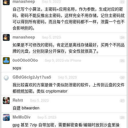
manasheep
Sep 5, 2023
23
自己写个小算法，主密码+应用名称，作为参数，生成对应的密
码，密码不能反推出主密码，这样完全不用存储，记住主密码就
可以得到所有密码，而且每个应用密码都不一样，泄露一个也不
会影响别的。
manasheep
Sep 5, 2023
24
如果是不可修改的密码，肯定还是离线存储最好，买两个不同品
牌的光盘，分别刻录分开保存，安全性就很高了。
0o0O0o0O0o
Sep 5, 2023 via iPhone
25
sops
GBdG6clg2Jy17ua5
Sep 5, 2023
26
我比较喜欢的方案是做个类似防泄密的软件，上传到云盘的文件
都统统加密。类似 cryptomator
Rehtt
Sep 5, 2023
27
自建 bitwarden
MeMoDiv
Sep 5, 2023
28
gpg 甚至 7zip 自带加密，需要解密查看/编辑时放到沙盒里操