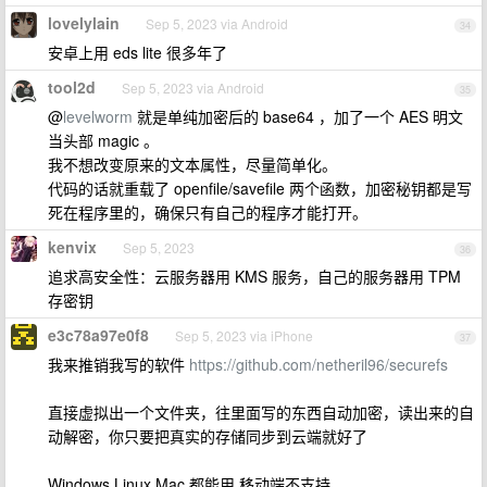
lovelylain
Sep 5, 2023 via Android
34
安卓上用 eds lite 很多年了
tool2d
Sep 5, 2023 via Android
35
@
levelworm
就是单纯加密后的 base64 ，加了一个 AES 明文
当头部 magic 。
我不想改变原来的文本属性，尽量简单化。
代码的话就重载了 openfile/savefile 两个函数，加密秘钥都是写
死在程序里的，确保只有自己的程序才能打开。
kenvix
Sep 5, 2023
36
追求高安全性：云服务器用 KMS 服务，自己的服务器用 TPM
存密钥
e3c78a97e0f8
Sep 5, 2023 via iPhone
37
我来推销我写的软件
https://github.com/netheril96/securefs
直接虚拟出一个文件夹，往里面写的东西自动加密，读出来的自
动解密，你只要把真实的存储同步到云端就好了
Windows Linux Mac 都能用 移动端不支持