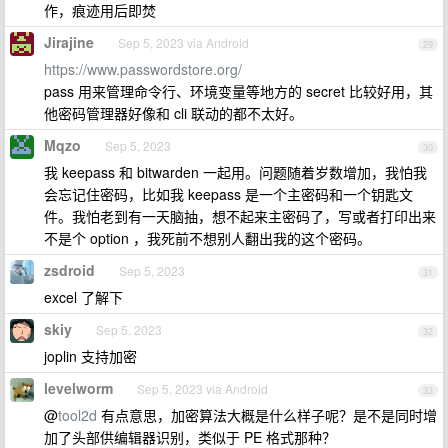
作，痕迹用后即焚
Jirajine
Sep 5, 2023 via Android
29
https://www.passwordstore.org/
pass 用来管理命令行、环境变量等地方的 secret 比较好用，其
他密码管理器好像和 cli 联动的都不太好。
Mqzo
Sep 5, 2023
30
我 keepass 和 bitwarden 一起用。问题随着岁数增加，我怕我
会忘记住密码，比如我 keepass 是一个主密码和一个钥匙文
件。我怕老到有一天脑抽，想不起来主密码了，写或者打印出来
不是个 option ，我死前不想别人翻出我的这个密码。
zsdroid
Sep 5, 2023
31
excel 了解下
skiy
Sep 5, 2023
32
joplin 支持加密
levelworm
Sep 5, 2023 via Android
33
@
tool2d
有点意思，加密算法大概是什么样子呢？是不是同时增
加了头部供编辑器识别，类似于 PE 格式那种？