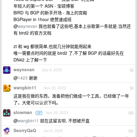
年轻人的第一个 ASN - 宝硕博客
BIRD 与 BGP 的新手开场 - 海上的宫殿
BGPlayer in 1hour 绝赞速成班
@
waynevan
我也就看了这些吧,基本上谷歌第一条就是.当然还
有 bird2 的官方文档
zt 和 wg 都很简单,也就几分钟就能用起来
唯一需要点时间的就是 bird2 了,不了解 BGP 的话最好先在
DN42 上了解一下
waynevan
Sep 9, 2023
8
@
1423
谢谢
wangbin11
Nov 20, 2023
9
这是我在做的东西，准备把他们做成一个工具，已经做了一年
了，大佬可以认识下吗。
slowman
Nov 20, 2023
OP
10
@
wangbin11
就在这留言呗, 不想被开盒
SsorryQaQ
Jan 6, 2025
11