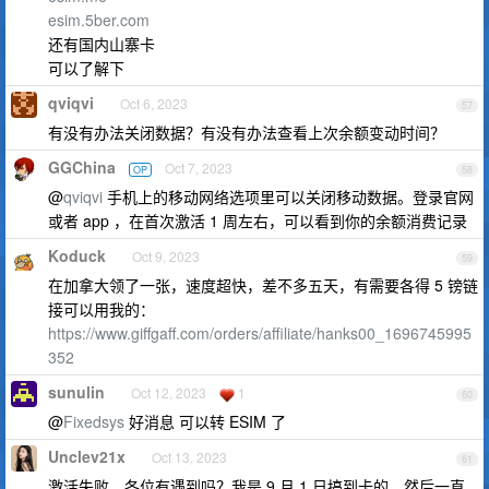
esim.5ber.com
还有国内山寨卡
可以了解下
qviqvi
Oct 6, 2023
57
有没有办法关闭数据？有没有办法查看上次余额变动时间？
GGChina
Oct 7, 2023
OP
58
@
qviqvi
手机上的移动网络选项里可以关闭移动数据。登录官网
或者 app ，在首次激活 1 周左右，可以看到你的余额消费记录
Koduck
Oct 9, 2023
59
在加拿大领了一张，速度超快，差不多五天，有需要各得 5 镑链
接可以用我的：
https://www.giffgaff.com/orders/affiliate/hanks00_1696745995
352
sunulin
Oct 12, 2023
1
60
@
Fixedsys
好消息 可以转 ESIM 了
Unclev21x
Oct 13, 2023
61
激活失败，各位有遇到吗？我是 9 月 1 日搞到卡的，然后一直