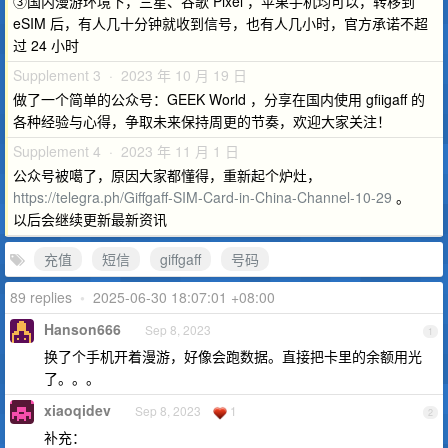
③国内漫游环境下，三星、谷歌 Pixel ，苹果手机均可以，转移到
eSIM 后，有人几十分钟就收到信号，也有人几小时，官方承诺不超
过 24 小时
Supplement 3 · 2023 年 10 月 19 日
做了一个简单的公众号：GEEK World ，分享在国内使用 gfiigaff 的
各种经验与心得，争取未来保持周更的节奏，欢迎大家关注！
Supplement 4 · 2023 年 11 月 1 日
公众号被噶了，原因大家都懂得，重新起个炉灶，
https://telegra.ph/Giffgaff-SIM-Card-in-China-Channel-10-29
。
以后会继续更新最新资讯
充值
短信
giffgaff
号码
89 replies
•
2025-06-30 18:07:01 +08:00
Hanson666
Sep 8, 2023
1
换了个手机开着漫游，好像会跑数据。直接把卡里的余额用光
了。。。
xiaoqidev
Sep 8, 2023
1
2
补充：