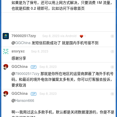
如果是为了保号，还可以用上网方式解决，只要消费 1M 流量，
也就是扣款 0.2 磅即可，比如访问下谷歌首页
790002517zzy
Sep 8, 2023 via Android
1
6
@
GGChina
发短信扣款成功了 就是国内手机号接不到
storyxc
Sep 8, 2023
7
感谢分享
GGChina
Sep 8, 2023
OP
8
@
790002517zzy
那就是你所在地区的运营商屏蔽了海外手机号
码，和最近的境外电信诈骗案太多有关，你可以打客服去投诉，
要求取消
GGChina
Sep 8, 2023
OP
9
@
Hanson666
啊~~我用过这么多款手机，默认都是关闭数据漫游的，你是不是