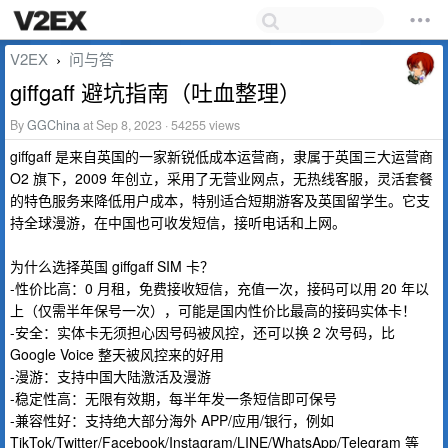
V2EX
问与答
›
giffgaff 避坑指南（吐血整理）
By
GGChina
at Sep 8, 2023 · 54255 views
giffgaff 是来自英国的一家新锐低成本运营商，隶属于英国三大运营商
O2 旗下，2009 年创立，采用了无营业网点，无热线客服，灵活套餐
的特色服务来降低用户成本，特别适合短期游客及英国留学生。它支
持全球漫游，在中国也可收发短信，接听电话和上网。
为什么选择英国 giffgaff SIM 卡？
-性价比高：0 月租，免费接收短信，充值一次，接码可以用 20 年以
上（仅需半年保号一次），可能是国内性价比最高的接码实体卡！
-安全：实体卡无须担心因号码被风控，还可以换 2 次号码，比
Google Voice 整天被风控来的好用
-漫游：支持中国大陆激活及漫游
-稳定性高：无限有效期，每半年发一条短信即可保号
-兼容性好：支持绝大部分海外 APP/应用/银行，例如
TikTok/Twitter/Facebook/Instagram/LINE/WhatsApp/Telegram 等