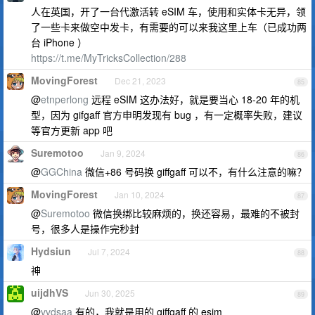
人在英国，开了一台代激活转 eSIM 车，使用和实体卡无异，领
了一些卡来做空中发卡，有需要的可以来我这里上车（已成功两
台 iPhone ）
https://t.me/MyTricksCollection/288
MovingForest
Dec 21, 2023
85
@
etnperlong
远程 eSIM 这办法好，就是要当心 18-20 年的机
型，因为 gifgaff 官方申明发现有 bug ，有一定概率失败，建议
等官方更新 app 吧
Suremotoo
Jan 9, 2024
86
@
GGChina
微信+86 号码换 giffgaff 可以不，有什么注意的嘛？
MovingForest
Jan 10, 2024
87
@
Suremotoo
微信换绑比较麻烦的，换还容易，最难的不被封
号，很多人是操作完秒封
Hydsiun
Jul 7, 2024
88
神
uijdhVS
Jun 30, 2025
89
@
vvdsaa
有的，我就是用的 giffgaff 的 esim