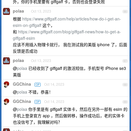
外，你的手机里要有 giffgaff 卡，否则也会登录失败
polaa
Oct 13, 2023
66
根据
https://www.giffgaff.com/help/articles/how-do-i-get-an-
esim-on-giffgaff
这个，
和
https://www.giffgaff.com/blog/giffgaff-news/how-to-get-a-
giffgaff-esim
应该不用插入物理卡就行， 我在测试我的美版 iphone 了，后面
反馈是否成功
polaa
Oct 13, 2023
67
@
polaa
已经收到了 giffgaff 的激活短信，手机型号 iPhone se3
美版
GGChina
Oct 14, 2023
OP
68
@
polaa
不错，恭喜！
GGChina
Oct 14, 2023
OP
69
@
polaa
你手里是有 giffgaff 实体卡，然后在另外一部有 esim 的
手机上登录官方 app ，然后做转移，操作成功后，老的实体卡
也没信号了，我理解对吗？