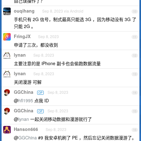
自己误操作了？
ouqihang
Sep 8, 2023 via Android
10
手机只有 2G 信号，制式最高只能选 3G ，因为移动没有 3G 了
只能 2G 。
FringJX
Sep 8, 2023
11
申请了三次，都没收到
lynan
Sep 8, 2023
12
主要注意的是 iPhone 副卡也会偷跑数据流量
lynan
Sep 8, 2023
13
关闭漫游 可解
GGChina
Sep 8, 2023
OP
14
@
hfl1995
点我 ID
GGChina
Sep 8, 2023
OP
15
@
lynan
一起关闭移动数据和漫游就行了
Hanson666
Sep 8, 2023
16
@
GGChina
#9 我安卓机刷了 PE ，然后忘记关闭数据漫游了。