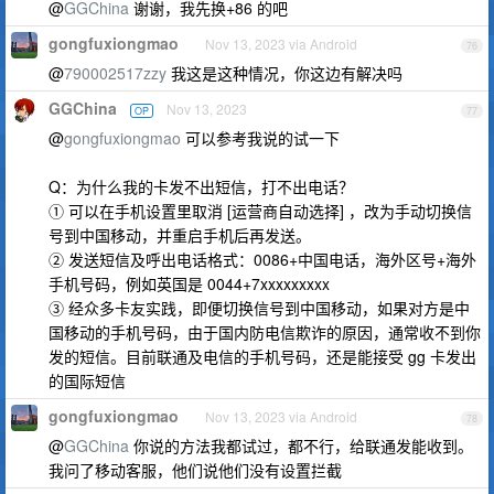
@
GGChina
谢谢，我先换+86 的吧
gongfuxiongmao
Nov 13, 2023 via Android
76
@
790002517zzy
我这是这种情况，你这边有解决吗
GGChina
Nov 13, 2023
OP
77
@
gongfuxiongmao
可以参考我说的试一下
Q：为什么我的卡发不出短信，打不出电话？
① 可以在手机设置里取消 [运营商自动选择] ，改为手动切换信
号到中国移动，并重启手机后再发送。
② 发送短信及呼出电话格式：0086+中国电话，海外区号+海外
手机号码，例如英国是 0044+7xxxxxxxxx
③ 经众多卡友实践，即便切换信号到中国移动，如果对方是中
国移动的手机号码，由于国内防电信欺诈的原因，通常收不到你
发的短信。目前联通及电信的手机号码，还是能接受 gg 卡发出
的国际短信
gongfuxiongmao
Nov 13, 2023 via Android
78
@
GGChina
你说的方法我都试过，都不行，给联通发能收到。
我问了移动客服，他们说他们没有设置拦截