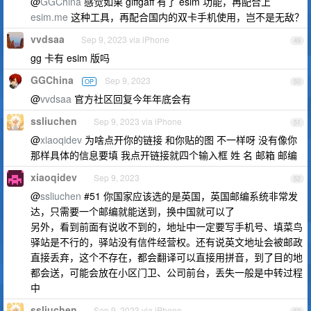
@
GGChina
感觉如果 giffgaff 有了 esim 功能，再配合上
esim.me
这种工具，再配合国内的双卡手机使用，岂不是无敌？
vvdsaa
Sep 9, 2023 via iPhone
49
gg 卡有 esim 版吗
GGChina
Sep 9, 2023
OP
50
@
vvdsaa
官方社区回复今年年底会有
ssliuchen
Sep 9, 2023 via iPhone
51
@
xiaoqidev
为啥点开你的链接 和你贴的图 不一样呀 没有像你
那样具体的信息要填 我点开链接就四个输入框 姓 名 邮箱 邮编
xiaoqidev
Sep 9, 2023
52
@
ssliuchen
#51 你国家应该选的是英国，英国邮编系统非常发
达，只需要一个邮编就能送到，换中国就可以了
另外，看到前面有说收不到的，地址中一定要写手机号、填菜鸟
驿站是不行的，驿站没有信件经营权。还有说英文地址会被邮政
直接丢弃，这个不存在，都会翻译可以直接用拼音，到了目的地
都会送，可能会放在小区门卫、公司前台，丢失一般是中转过程
中
ssliuchen
Sep 9, 2023 via iPhone