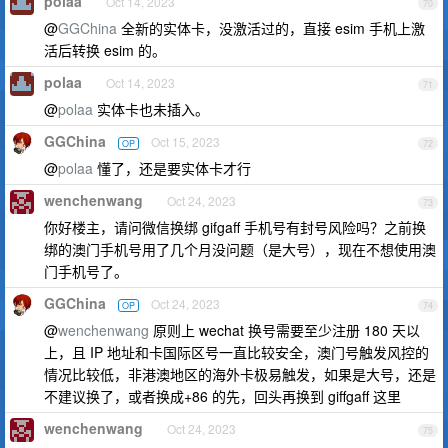
polaa
Oct 14, 2023
70
@
GGChina
全新的实体卡，没激活过的，直接 esim 手机上激
活后转换 esim 的。
polaa
Oct 14, 2023
71
@
polaa
实体卡也未插入。
GGChina
Oct 15, 2023
OP
72
@
polaa
懂了，还是要实体卡才行
wenchenwang
Oct 24, 2023
73
你好楼主，请问微信换绑 gifgaff 手机号有封号风险吗？之前换
绑的澳门手机号用了几个月没问题（是大号），现在不想使用澳
门手机号了。
GGChina
Oct 24, 2023
OP
74
@
wenchenwang
原则上 wechat 换号需要至少注册 180 天以
上，且 IP 地址和卡国际区号一直比较安全，澳门号触发风控的
情况比较低，非港澳地区的海外卡极易触发，如果是大号，还是
不建议换了，或者换成+86 的先，回头再换到 giffgaff 这里
wenchenwang
Oct 24, 2023
75