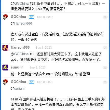
@
GGChina
#27 新卡申请到手后，不激活，可以一直留着？一
旦激活就要进入 180 天的保号政策？
GGChina
Sep 8, 2023
OP
30
@
Hanson666
官方没有说过空白卡有激活时限，但是激活送话费的福利是有
的，一般 60 天内
Hanson666
Sep 8, 2023
31
@
GGChina
#30 还是暂时用大湾区卡了，这卡就用来注册了
gpt ，其他都是闲置吃灰，正好这次余额用完，直接销号了。
sunulin
Sep 8, 2023
32
前一阵还看这个想搞个 esim 没时间研究，谢谢 整理
GGChina
Sep 8, 2023
OP
33
@
sunulin
esim 在国内是越来越没机会了。。。现在闲鱼上二手水货机基
本都是翻新的，要找一台靠谱的真心折腾，要么花巨款代购美
版，意义不大了