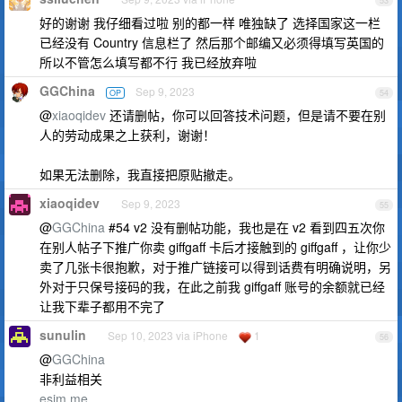
53
好的谢谢 我仔细看过啦 别的都一样 唯独缺了 选择国家这一栏
已经没有 Country 信息栏了 然后那个邮编又必须得填写英国的
所以不管怎么填写都不行 我已经放弃啦
GGChina
Sep 9, 2023
OP
54
@
xiaoqidev
还请删帖，你可以回答技术问题，但是请不要在别
人的劳动成果之上获利，谢谢！
如果无法删除，我直接把原贴撤走。
xiaoqidev
Sep 9, 2023
55
@
GGChina
#54 v2 没有删帖功能，我也是在 v2 看到四五次你
在别人帖子下推广你卖 giffgaff 卡后才接触到的 giffgaff ，让你少
卖了几张卡很抱歉，对于推广链接可以得到话费有明确说明，另
外对于只保号接码的我，在此之前我 giffgaff 账号的余额就已经
让我下辈子都用不完了
sunulin
Sep 10, 2023 via iPhone
1
56
@
GGChina
非利益相关
esim.me