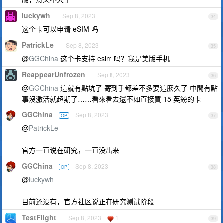
luckywh
Sep 8, 2023
34
这个卡可以申请 eSIM 吗
PatrickLe
Sep 8, 2023
35
@
GGChina
这个卡支持 esim 吗？我是美版手机
ReappearUnfrozen
Sep 8, 2023
36
@
GGChina
這就有點坑了 寄到手都差不多要這麼久了 中間有點
事沒激活就超期了……看來看去還不如直接買 15 英鎊的卡
GGChina
Sep 8, 2023
OP
37
@
PatrickLe
官方一直说在研究，一直没出来
GGChina
Sep 8, 2023
OP
38
@
luckywh
目前还没有，官方社区说正在研究测试阶段
TestFlight
Sep 8, 2023
1
39