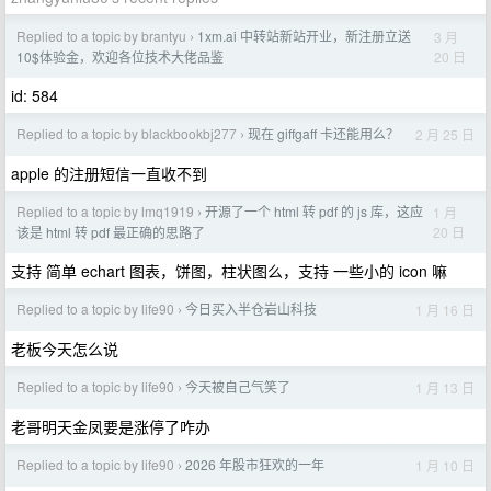
Replied to a topic by brantyu
1xm.ai 中转站新站开业，新注册立送
3 月
›
20 日
10$体验金，欢迎各位技术大佬品鉴
id: 584
Replied to a topic by blackbookbj277
现在 giffgaff 卡还能用么？
2 月 25 日
›
apple 的注册短信一直收不到
Replied to a topic by lmq1919
开源了一个 html 转 pdf 的 js 库，这应
1 月
›
20 日
该是 html 转 pdf 最正确的思路了
支持 简单 echart 图表，饼图，柱状图么，支持 一些小的 icon 嘛
Replied to a topic by life90
今日买入半仓岩山科技
1 月 16 日
›
老板今天怎么说
Replied to a topic by life90
今天被自己气笑了
1 月 13 日
›
老哥明天金凤要是涨停了咋办
Replied to a topic by life90
2026 年股市狂欢的一年
1 月 10 日
›