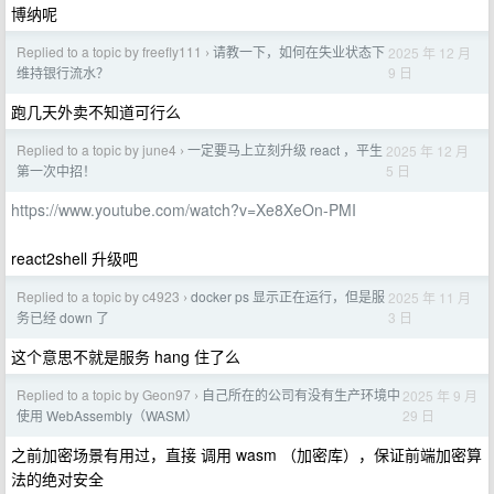
博纳呢
Replied to a topic by freefly111
请教一下，如何在失业状态下
2025 年 12 月
›
9 日
维持银行流水？
跑几天外卖不知道可行么
Replied to a topic by june4
一定要马上立刻升级 react ，平生
2025 年 12 月
›
5 日
第一次中招！
https://www.youtube.com/watch?v=Xe8XeOn-PMI
react2shell 升级吧
Replied to a topic by c4923
docker ps 显示正在运行，但是服
2025 年 11 月
›
3 日
务已经 down 了
这个意思不就是服务 hang 住了么
Replied to a topic by Geon97
自己所在的公司有没有生产环境中
2025 年 9 月
›
29 日
使用 WebAssembly（WASM）
之前加密场景有用过，直接 调用 wasm （加密库），保证前端加密算
法的绝对安全