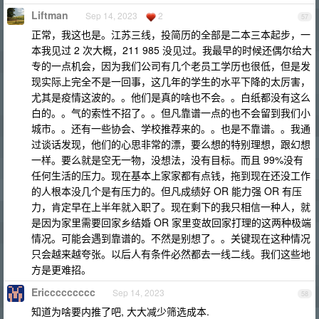
Liftman
Sep 14, 2023
2
57
正常，我这也是。江苏三线，投简历的全部是二本三本起步，一
本我见过 2 次大概，211 985 没见过。我最早的时候还偶尔给大
专的一点机会，因为我们公司有几个老员工学历也很低，但是发
现实际上完全不是一回事，这几年的学生的水平下降的太厉害，
尤其是疫情这波的。。他们是真的啥也不会。。白纸都没有这么
白的。。气的索性不招了。。但凡靠谱一点的也不会留到我们小
城市。。还有一些协会、学校推荐来的。。也是不靠谱。。我通
过谈话发现，他们的心思非常的漂，要么想的特别理想，跟幻想
一样。要么就是空无一物，没想法，没有目标。而且 99%没有
任何生活的压力。现在基本上家家都有点钱，拖到现在还没工作
的人根本没几个是有压力的。但凡成绩好 OR 能力强 OR 有压
力，肯定早在上半年就入职了。现在剩下的我只相信一种人，就
是因为家里需要回家乡结婚 OR 家里变故回家打理的这两种极端
情况。可能会遇到靠谱的。不然是别想了。。关键现在这种情况
只会越来越夸张。以后人有条件必然都去一线二线。我们这些地
方是更难招。
Ericcccccccc
Sep 14, 2023
58
知道为啥要内推了吧, 大大减少筛选成本.