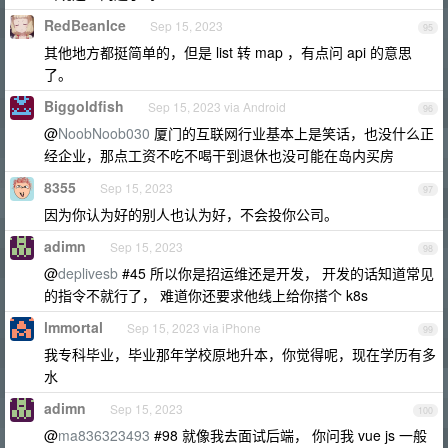
RedBeanIce
Sep 15, 2023
95
其他地方都挺简单的，但是 list 转 map ，有点问 api 的意思
了。
Biggoldfish
Sep 15, 2023 via Android
96
@
NoobNoob030
厦门的互联网行业基本上是笑话，也没什么正
经企业，那点工资不吃不喝干到退休也没可能在岛内买房
8355
Sep 15, 2023
97
因为你认为好的别人也认为好，不会投你公司。
adimn
Sep 15, 2023
98
@
deplivesb
#45 所以你是招运维还是开发， 开发的话知道常见
的指令不就行了， 难道你还要求他线上给你搭个 k8s
lmmortal
Sep 15, 2023 via iPhone
99
我专科毕业，毕业那年学校原地升本，你觉得呢，现在学历有多
水
adimn
Sep 15, 2023
100
@
ma836323493
#98 就像我去面试后端， 你问我 vue js 一般