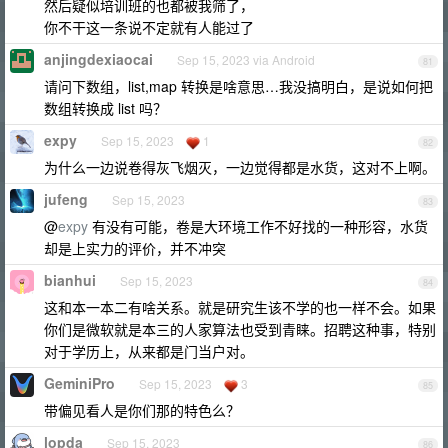
然后疑似培训班的也都被我筛了，
你不干这一条说不定就有人能过了
anjingdexiaocai
Sep 15, 2023 via Android
81
请问下数组，list,map 转换是啥意思…我没搞明白，是说如何把
数组转换成 list 吗？
expy
Sep 15, 2023
1
82
为什么一边说卷得灰飞烟灭，一边觉得都是水货，这对不上啊。
jufeng
Sep 15, 2023
83
@
expy
有没有可能，卷是大环境工作不好找的一种形容，水货
却是上实力的评价，并不冲突
bianhui
Sep 15, 2023
84
这和本一本二有啥关系。就是研究生该不学的也一样不会。如果
你们是微软就是本三的人家算法也受到青睐。招聘这种事，特别
对于学历上，从来都是门当户对。
GeminiPro
Sep 15, 2023
3
85
带偏见看人是你们那的特色么？
lopda
Sep 15, 2023
86