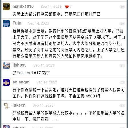
matrix1010
Sep 14, 2023
7
59
实际上大部分程序员都很水，只是风口在那儿而已
Fule
Sep 14, 2023
60
我觉得基本原因是，教育体系的普遍“终点”是考上好大学，只要
上了大学，对于学习这个事情瞬间从卷变成了 0 要求了。对于自
制力不强或者没有特别想法的人，大学大部分都是混到毕业的。
当然，经历了高中及之前的高压学习内卷之后，上了大学之后还
有那么强学习动力和意愿的人恐怕也是凤毛麟角了。
ljsh093
Sep 14, 2023
61
@
EastLord
#17 巧了
solangm
Sep 14, 2023
62
要不你直接说一下薪资吧，这几天在这里也看到了有些人找实习
工作，也许你在这就找到了呢。不会工资 4500 吧
lukecn
Sep 14, 2023
63
只能说有些大学的教学能力比较水。。。。不如把那些大学的名
字贴一下，我们看看。。。