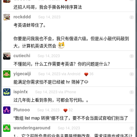
还招人吗哥，我会手撕各种排序算法
rockddd
Sep 14, 2023
2
考英语蚌埠住了。
你要是问我我也不会，我只有俄语六级。但是从小敲代码敲到
大，计算机英语天然会
cutiechi
Sep 14, 2023
3
不懂就问，什么工作需要考英语？你的问题是什么？
yigecaiji
Sep 14, 2023 via Android
36
4
能满足你需求怕不是已经被 hr 筛掉了🐶
ispinfx
Sep 14, 2023 via iPhone
5
过几年街上看到条狗，可都会写代码。。
Plutooo
Sep 14, 2023
32
6
"数组 list map 转换"绷不住了，要不不会当面试官咱们别当了
wanderingaround
Sep 14, 2023
7
1 、它之前所负责的业务主要是增删改查、需求评审也或许不让