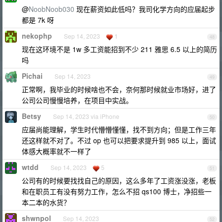
@
NoobNoob030
现在薪资如此低吗？我司化学方向的应届起步
都是 7k 呀
nekophp
Sep 14, 2023
1
48
现在这环境不是 1w 多工资能招到不少 211 雅思 6.5 以上的简历
吗
Pichai
Sep 14, 2023
49
正常啊，我毕业的时候啥也不会，奈何那时候就业市场好，进了
公司公司慢慢培养，在项目中实战。
Betsy
Sep 14, 2023 via iPhone
50
应届尚能理解，学生时代懵懵懂懂，找不到方向；但是工作三年
还这样就不对了。不过 op 也可以把要求提升到 985 以上，面试
体感大概率就不一样了
wtdd
Sep 14, 2023
5
51
公司有的时候要找找自己的原因，这么多年了工资涨没涨，老板
和在职员工有没有努力工作，怎么不招 qs100 博士，净招些一
本二本的水货？
shwnpol
Sep 14, 2023
52