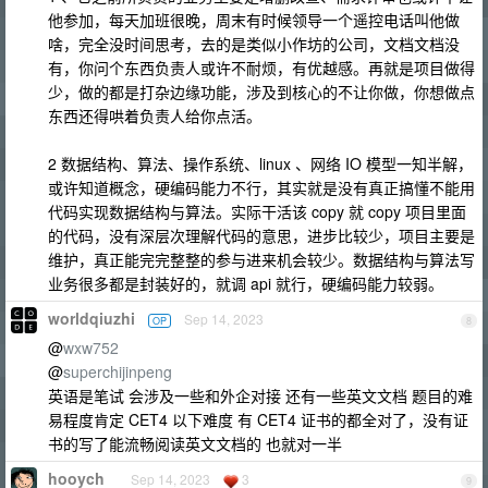
他参加，每天加班很晚，周末有时候领导一个遥控电话叫他做
啥，完全没时间思考，去的是类似小作坊的公司，文档文档没
有，你问个东西负责人或许不耐烦，有优越感。再就是项目做得
少，做的都是打杂边缘功能，涉及到核心的不让你做，你想做点
东西还得哄着负责人给你点活。
2 数据结构、算法、操作系统、linux 、网络 IO 模型一知半解，
或许知道概念，硬编码能力不行，其实就是没有真正搞懂不能用
代码实现数据结构与算法。实际干活该 copy 就 copy 项目里面
的代码，没有深层次理解代码的意思，进步比较少，项目主要是
维护，真正能完完整整的参与进来机会较少。数据结构与算法写
业务很多都是封装好的，就调 api 就行，硬编码能力较弱。
worldqiuzhi
Sep 14, 2023
OP
8
@
wxw752
@
superchijinpeng
英语是笔试 会涉及一些和外企对接 还有一些英文文档 题目的难
易程度肯定 CET4 以下难度 有 CET4 证书的都全对了，没有证
书的写了能流畅阅读英文文档的 也就对一半
hooych
Sep 14, 2023
3
9