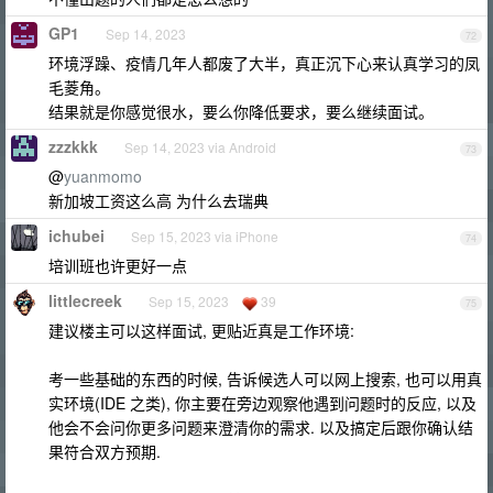
GP1
Sep 14, 2023
72
环境浮躁、疫情几年人都废了大半，真正沉下心来认真学习的凤
毛菱角。
结果就是你感觉很水，要么你降低要求，要么继续面试。
zzzkkk
Sep 14, 2023 via Android
73
@
yuanmomo
新加坡工资这么高 为什么去瑞典
ichubei
Sep 15, 2023 via iPhone
74
培训班也许更好一点
littlecreek
Sep 15, 2023
39
75
建议楼主可以这样面试, 更贴近真是工作环境:
考一些基础的东西的时候, 告诉候选人可以网上搜索, 也可以用真
实环境(IDE 之类), 你主要在旁边观察他遇到问题时的反应, 以及
他会不会问你更多问题来澄清你的需求. 以及搞定后跟你确认结
果符合双方预期.