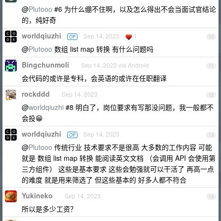
@
Plutooo
#6 为什么绷不住啊，以及怎么得出不会当面试官结论
的，纯好奇
worldqiuzhi
Sep 14, 2023
1
OP
10
@
Plutooo
数组 list map 转换 有什么问题吗
Bingchunmoli
Sep 14, 2023 via Android
11
会代码的或许是专科，会英语的或许在任职翻译
rockddd
Sep 14, 2023
12
@
worldqiuzhi
#8 明白了，岗位要求有写那没问题，我一般都不
会投😁
worldqiuzhi
Sep 14, 2023
OP
13
@
Plutooo
传统行业 技术要求不是很高 大多数的工作内容 可能
就是 数组 list map 转换 能阅读英文文档 （会调用 API 会使用第
三方组件） 这些是基本要求 这些会勉强就可以干活了 再高一点
的难度 就是用来筛选了 但这些基本的 好多人都不符合
Yukineko
Sep 14, 2023
14
所以是多少工资？