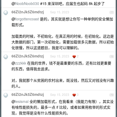
@
NoobNoob030
#15 来深圳吧，应届生也起码 8k 起步了
66Zi2nJk5Z6mdtzj
Sep 15, 2023
77
@
forgottencoast
是的，其实就是想让你写一种单例的安全懒加
载形式。
加载类的时候，不初始化，在真正用的时候，在初始化。这边是
大数据的部门，第一次初始化，需要加载很多元数据，所以初始
化很慢，所以这道题目，我是可以理解的。
66Zi2nJk5Z6mdtzj
Sep 15, 2023
2
78
@
zzzkkk
在我的世界，钱不是最重要的东西，还有比钱更重要
的东西，值得我去追求。
对，我就那个从贫困的农村出来，既没钱，然后又对钱没有兴趣
的人。
66Zi2nJk5Z6mdtzj
Sep 15, 2023
3
79
@
lesismal
全的懒加载形式，在我看来（我能力有限），其实没
有啥性能损失的，最多一点 if 比较，或者如果用枚举的形式实
现，我觉得是没有什么性能损失的。