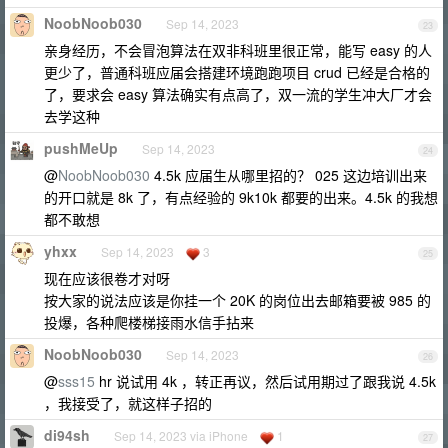
NoobNoob030
Sep 14, 2023
23
亲身经历，不会冒泡算法在双非科班里很正常，能写 easy 的人
更少了，普通科班应届会搭建环境跑跑项目 crud 已经是合格的
了，要求会 easy 算法确实有点高了，双一流的学生冲大厂才会
去学这种
pushMeUp
Sep 14, 2023
24
@
NoobNoob030
4.5k 应届生从哪里招的？ 025 这边培训出来
的开口就是 8k 了，有点经验的 9k10k 都要的出来。4.5k 的我想
都不敢想
yhxx
Sep 14, 2023
3
25
现在应该很卷才对呀
按大家的说法应该是你挂一个 20K 的岗位出去邮箱要被 985 的
投爆，各种爬楼梯接雨水信手拈来
NoobNoob030
Sep 14, 2023
26
@
sss15
hr 说试用 4k ，转正再议，然后试用期过了跟我说 4.5k
，我接受了，就这样子招的
di94sh
Sep 14, 2023 via iPhone
1
27