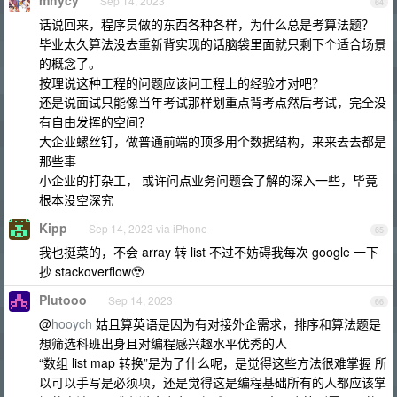
mhycy
Sep 14, 2023
64
话说回来，程序员做的东西各种各样，为什么总是考算法题？
毕业太久算法没去重新背实现的话脑袋里面就只剩下个适合场景
的概念了。
按理说这种工程的问题应该问工程上的经验才对吧？
还是说面试只能像当年考试那样划重点背考点然后考试，完全没
有自由发挥的空间？
大企业螺丝钉，做普通前端的顶多用个数据结构，来来去去都是
那些事
小企业的打杂工， 或许问点业务问题会了解的深入一些，毕竟
根本没空深究
Kipp
Sep 14, 2023 via iPhone
65
我也挺菜的，不会 array 转 list 不过不妨碍我每次 google 一下
抄 stackoverflow🥹
Plutooo
Sep 14, 2023
66
@
hooych
姑且算英语是因为有对接外企需求，排序和算法题是
想筛选科班出身且对编程感兴趣水平优秀的人
“数组 list map 转换”是为了什么呢，是觉得这些方法很难掌握 所
以可以手写是必须项，还是觉得这是编程基础所有的人都应该掌