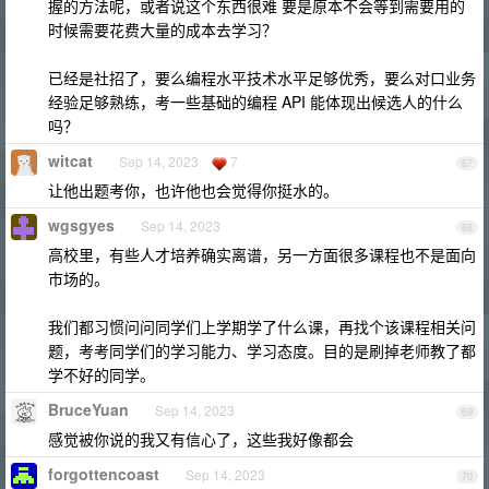
握的方法呢，或者说这个东西很难 要是原本不会等到需要用的
时候需要花费大量的成本去学习？
已经是社招了，要么编程水平技术水平足够优秀，要么对口业务
经验足够熟练，考一些基础的编程 API 能体现出候选人的什么
吗？
witcat
Sep 14, 2023
7
67
让他出题考你，也许他也会觉得你挺水的。
wgsgyes
Sep 14, 2023
68
高校里，有些人才培养确实离谱，另一方面很多课程也不是面向
市场的。
我们都习惯问问同学们上学期学了什么课，再找个该课程相关问
题，考考同学们的学习能力、学习态度。目的是刷掉老师教了都
学不好的同学。
BruceYuan
Sep 14, 2023
69
感觉被你说的我又有信心了，这些我好像都会
forgottencoast
Sep 14, 2023
70