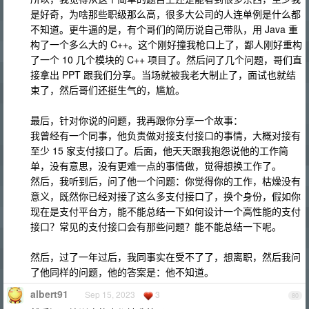
是好奇，为啥那些职级那么高，很多大公司的人连单例是什么都
不知道。更牛逼的是，有个哥们的简历说自己带队，用 Java 重
构了一个多么大的 C++。这个刚好撞我枪口上了，鄙人刚好重构
了一个 10 几个模块的 C++ 项目了。然后问了几个问题，哥们直
接拿出 PPT 跟我们分享。当场就被我老大制止了，面试也就结
束了，然后哥们还挺生气的，尴尬。
最后，针对你说的问题，我再跟你分享一个故事：
我曾经有一个同事，他负责做对接支付接口的事情，大概对接有
至少 15 家支付接口了。后面，他天天跟我抱怨说他的工作简
单，没有意思，没有更难一点的事情做，觉得想换工作了。
然后，我听到后，问了他一个问题：你觉得你的工作，枯燥没有
意义，既然你已经对接了这么多支付接口了，换个身份，假如你
现在是支付平台方，能不能总结一下如何设计一个高性能的支付
接口？常见的支付接口会有那些问题？能不能总结一下呢。
然后，过了一年过后，我同事实在受不了了，想离职，然后我问
了他同样的问题，他的答案是：他不知道。
albert91
Sep 15, 2023
3
80