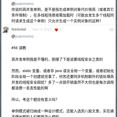
@
yuanmomo
你说的高并发单例，是不是指生成单例对象代价很高（或者其它
条件限制），在多线程场景按需加载时（可能会发生多个线程同
时请求生成这个单例）只允许生成一个实例对象的这种？
lesismal
Sep 14, 2023
2
71
@
yuanmomo
#56 请教
高并发单例我是不懂的，刚搜了下是说要线程安全之类的
然而，static 变量、或者非 java 语言全局一个变量，或者初始化
阶段全局一个创建就完事了，何苦还要同步机制额外的锁处理高
并发的线程安全困扰？多了一点锁开销虽然不大但也是每次调用
都浪费一丢丢性能的啊
所以，考这个题目有意义吗？
单例模式被归纳成一种设计模式，还能入选到八股文里，实在搞
不懂出题的人们都是怎么想的