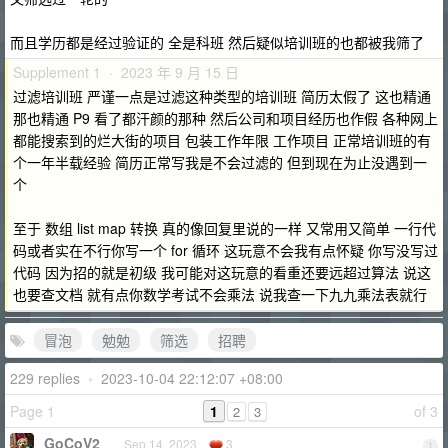
而且学历都是经过验证的 全是科班 然后疑似培训班的也都被我筛了
Supplement 1 · 2023 年 9 月 15 日
过滤培训班 严谨一点是过滤这种类型的培训班 简历太假了 这也精通
那也精通 P9 看了都汗颜的那种 然后公司和项目经历也作假 各种网上
都能搜索到的烂大街的项目 包装工作年限 工作项目 正常培训班的有
个一年半载经验 简历正常写我是不会过滤的 但到现在为止没遇到一
个
至于 数组 list map 转换 真的像回复里说的一样 又常用又简单 一行代
码或者实在不行你写一个 for 循环 这玩意不会我有点怀疑 你写没写过
代码 因为招的就是初级 我可能对这玩意的看重还要远超过算法 说这
也要查文档 就有点你数学考试不会乘法 说我查一下九九乘法表就行
冒泡
勉勉
筛选
招聘
229 replies
•
2023-10-04 22:12:07 +08:00
Page 1
1
of 3
2
3
GoCoV2
Sep 14, 2023
3
1