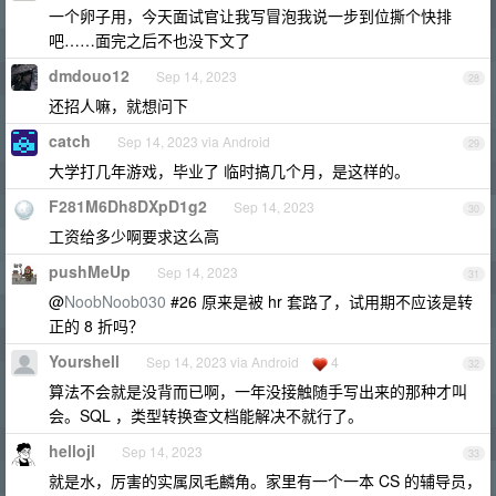
一个卵子用，今天面试官让我写冒泡我说一步到位撕个快排
吧……面完之后不也没下文了
dmdouo12
Sep 14, 2023
28
还招人嘛，就想问下
catch
Sep 14, 2023 via Android
29
大学打几年游戏，毕业了 临时搞几个月，是这样的。
F281M6Dh8DXpD1g2
Sep 14, 2023
30
工资给多少啊要求这么高
pushMeUp
Sep 14, 2023
31
@
NoobNoob030
#26 原来是被 hr 套路了，试用期不应该是转
正的 8 折吗？
Yourshell
Sep 14, 2023 via Android
4
32
算法不会就是没背而已啊，一年没接触随手写出来的那种才叫
会。SQL ，类型转换查文档能解决不就行了。
hellojl
Sep 14, 2023
33
就是水，厉害的实属凤毛麟角。家里有一个一本 CS 的辅导员，