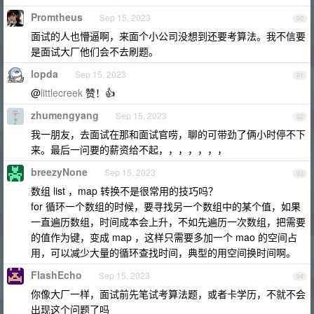
Promtheus
Sep 15, 2023
90
面试的人也懵逼啊，来面个小公司没想到还要考算法。我不信要
是面试大厂他们会不去刷题。
lopda
Sep 15, 2023
91
@
littlecreek
赞！👍
zhumengyang
Sep 15, 2023
92
我一朋友，去面试在那和面试官唠，聊的可带劲了俩小时停不下
来。最后一问要的薪资给不起，，，，，，，
breezyNone
Sep 15, 2023
93
数组 list ，map 转换不是很常用的技巧吗？
for 循环一个数组的时候，要寻找另一个数组中的某个值，如果
一直遍历数组，时间成本会上升，不如先遍历一次数组，把需要
的值作为键，变成 map ，这样只需要多加一个 mao 的空间占
用，可以减少大量的循环查找时间，典型的用空间换时间啊。
FlashEcho
Sep 15, 2023
94
你像大厂一样，面试前先笔试考算法题，或者卡学历，不就不会
出现这个问题了吗