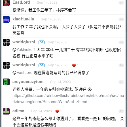
EastLord
Sep 14, 2023
17
很惭愧，我工作五年了，排序不会写
xiaoHuaJia
Sep 14, 2023
18
我工作 7 年了我也不会啊， 丢脸了丢脸了（但是并不影响我那
高薪啊
worldqiuzhi
Sep 14, 2023
OP
19
@
Yukineko
1-3 年 本科 十几到二十 有年终奖不加班 也没想招
名校 行业正常水平了吧
worldqiuzhi
Sep 14, 2023
1
OP
20
@
EastLord
现在冒泡能写对的我已经满意了
areyoucrazytom
Sep 14, 2023
21
还招人吗哥，一年的专科会抄算法, 英语好 😭
https://github.com/rainbowflesh/rainbowflesh/blob/main/src/ma
rkdownengineer/Resume/WhoAmI_zh.md
adimn
Sep 14, 2023
1
22
这些三年的奇葩怎么都让你遇到了， 看看是不是 hr 的问题， 会
不会这些都是造假年限的