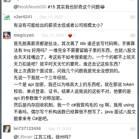
@
NoobNoob030
#15 其实我也好奇这个问题😂
v2er4241
Sep 15, 2023
87
有没有可能给出的薪资太低或者公司规模太小？
magicyao
Sep 15, 2023
2
88
首先脱离薪资都是扯淡，其次离了 ide 谁还会写代码啊，手撕算
法有 linq 好用吗？一堆完全不需要留脑子里的东西，也就八股文
会天天挂嘴边了，考这些不如考搜索能力，一个个的都不上班天
天力扣是吧？就平时天天忙的要死，谁还去记这些东西？
我上次遇到个面试官，问我几个问题我是完全没想到的。
先说一下我就一个三年经验。
一个是 api 加密，我还以为啥高大上的东西呢，就在那说 token
校验、单点登录、证书，结果人说我说的这些不对，他要的是
api 的参数做个对称加密。
然后是内存回收机制，我一个 c#我管鸡毛的 cg 啊，我用 using
不香吗，偶尔写个析构函数已经算很不想写了，java 面试八股文
题拿来考 C#是吧。
lei737123456
Sep 15, 2023
89
@
Liftman
江苏三线，徐州吗？