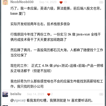
NoobNoob030
Sep 14, 2023
13
15
巧了，我一本应届，英语六级，算法能撕，前后端八股文也背，
base 厦门
实际开发经验两年左右，技术栈很多很杂
行情原因今年找了两份工作，一份实习 3k 做 java+vue 全栈干
俩月成技术骨干了天天要求加班跑路了
然后蹲了俩月，一直投简历都石沉大海，人都麻了随便找个工作
当交社保了
现在的工作： 正式工 4.5k 做 php+测试+运维+前端+产品一把嗦
反正啥活都干（但是不加班）
我也好奇为什么那些感觉啥也不会的应届生咋能找到高薪轻松工
作，我只找的到小公司
beisilu
Sep 14, 2023
2
16
@
yigecaiji
看我发的吐槽，我猜测就是 hr 喜欢要听话的。