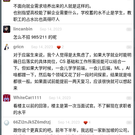
不面向就业需求培养出来的人就是这样的。
也别指望高校能了解企业需要什么，学校蓄的水不止是学生，教
职工的占水比也高得吓人
lincanbin
Sep 14, 2023
53
怎么不招 985/211 的呢
gricn
Sep 14, 2023
2
54
对于应届生来说，我个人觉得是太焦虑了，如果大学就业时能明
确日后落实的具体岗位，CS 基础和工作所需技能可以结合一
下。但如果大学时候，一会儿学学前端，一会儿后端，ML ，AI
啥都蹭一下，然后每个领域又花了好一段时间探索，结果就是啥
都很一般。如果面试前能提前一两天复习，应该很快就可以想起
来
WhiteCat1111
Sep 14, 2023
55
看楼主以前的回答，楼主是第一次当面试官。不了解现在求职者
的水平
66Zi2nJk5Z6mdtzj
Sep 14, 2023
4
56
跟你说个更真实的吧。前年下半年，我远程一家新加坡的公司，