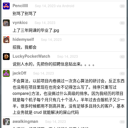
Pencillll
Sep 14, 2023 via Android
39
别骂了别骂了
vynkicc
Sep 14, 2023
40
上了三年网课的毕业了.jpg
hidemyself
Sep 14, 2023
41
招我，我都会
LuckyPocketWatch
Sep 14, 2023
42
说别人水的，先把你的招聘信息贴出来。。。。
jackOff
Sep 14, 2023
43
不会算法，以前项目内卷搞过一次贪心算法的研讨会，反正东西
也没用在项目里现在也完全不记得怎么写了。排序只重写过
compare()方法，也没搞过什么高级的排序。因为我经历的项目
就是每个机子每个月只有几十个活人，半年过去合服机子又少一
半，很多时候都用不到高并发，没有足够多且持久的客户，基本
上业务就是 crud 就能解决的屎山代码
awalkingman
Sep 14, 2023
44