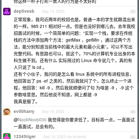
你这样一杆子打死一票人的行为是不太好的
deplivesb
Sep 14, 2023
45
正常现象，我司近两年的校招也是。普通一本的学生就跟混出来
的一样。985 211 相对好一点。但是也没好到哪儿去。去年我校
招面试的时候，一个简简单的问题：“实现一个栈，要求在传统
栈的方法中添加两个方法：getMax ，getMin ，通过这两个方
法，能分别知道当前栈中的最大元素和最小元素”。可以不写出
完整代码。有思路也可以，就这个。70%的计算机专业出身的本
科生做不到。还有什么 实际用过的 Linux 命令说几个，真的有
人只说了 ls cd 。
还有个小伙子，我问的是怎么看 linux 系统中的所有进程信息，
他回答出了 ps -ef 之类的，然后我就问了个，怎么终止一个进
程，他回答：kill -9 ，然后我就顺便问了句 为啥是 -9 ，-9 这个
参数啥意思。然后他说不知道，网上都是 -9
我真是服了。
evil0harry
Sep 14, 2023
46
@
NoobNoob030
我觉得是你要求低了，目标高一点，一直面试
一直面试，总会有的。
12345tiger
Sep 14, 2023 via Android
47