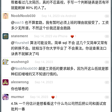
帮着看过几次简历，真的不忍直视，手写一个判断链表是否有环
就能刷掉 80% 的人了。
NoobNoob030
Sep 14, 2023 via Android
34
@
sss15
也不算套路，我有暂时必须上班的理由就接受了，工资
多少无所谓，不然这个价我还是会跑路
statement
Sep 14, 2023 via iPhone
1
35
@
Yourshell
算法可能没背。简单 sql 不会 这几个又简单又常有
的转换不会。就相当于你大学毕业了 不会乘法。你说查乘法口
诀表不就解决了吗
wusheng0
Sep 14, 2023
36
@
NoobNoob030
越是工资低的要求越多，因为开这么低就是那
种扣扣嗖嗖的又不知道行情的。
alexwrong
Sep 14, 2023
37
你也够卷的
murmur
Sep 14, 2023
2
38
4.5k 一个月估计是想看看这个什么鸟公司然后把公司和面试官
批判一番