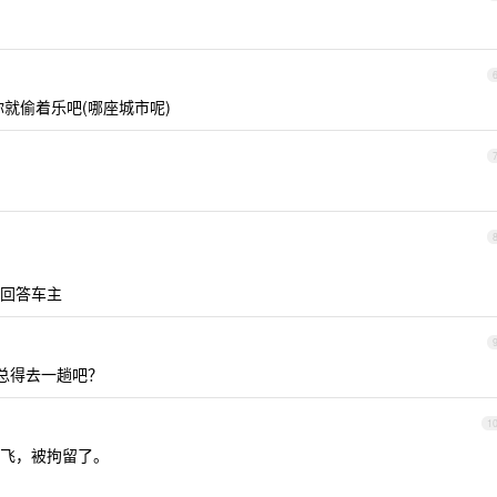
就偷着乐吧(哪座城市呢)
回答车主
总得去一趟吧？
1
飞，被拘留了。