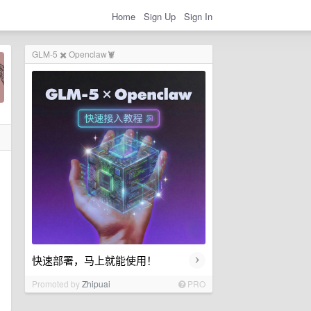
Home
Sign Up
Sign In
GLM-5 ✖️ Openclaw🦞
›
快速部署，马上就能使用！
Promoted by
Zhipuai
PRO