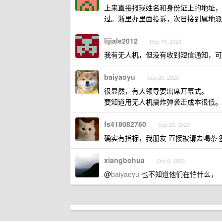
上来直接报我姓名和身份证上的地址，让
过。浙里办里面投诉，次日接到属地派
lijiale2012
Sep 19, 2023
我有无人机，但没有收到短信通知，可
baiyaoyu
Sep 20, 2023
很显然，有大领导要出席开幕式。
要知道用无人机搞炸弹袭击成本很低。
fs418082760
Sep 23, 2023
确实有指标，我朋友 直接被请去喝茶 
xiangbohua
Oct 8, 2023
@
baiyaoyu
也不知道他们在怕什么，