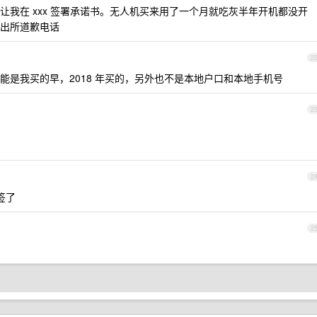
我在 xxx 签署承诺书。无人机买来用了一个月就吃灰半年开机都没开
出所道歉电话
2
能是我买的早，2018 年买的，另外也不是本地户口和本地手机号
2
2
签了
2