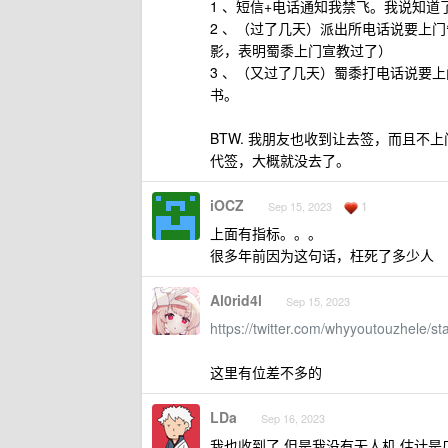
1 、短信+电话通知我禁飞。我说知道
2 、（过了几天）派出所电话说要上
影，表明蜀黍上门宣教过了）
3 、（又过了几天）蜀黍打电话说要
书。
BTW. 我朋友也收到让去签，而且
代签，大概就没去了。
iOCZ
1
Sep 15, 2023
上面有指标。。。
很多年前因为这句话，枉死了多少人
Al0rid4l
Sep 15, 2023
https://twitter.com/whyyoutouzhele
这里有位差不多的
LDa
Sep 16, 2023
我也收到了 但是我没有无人机 估计是