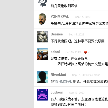
前几天也收到短信
YGHMXFAL
Sep 15, 2023
基操勿六,没有清场让你举家投奔亲友你
Desiree
Sep 15, 2023
不行就出国吧，这种事不要深究原因
adoal
7
Sep 15, 2023
是有点搞笑，但你要服从
——阻拦特斯拉上高架的杭州交警如是
RiverMud
Sep 15, 2023 via iPhone
@
YGHMXFAL
别急，开幕式或闭幕式
Judoon
Sep 15, 2023
有人顶着政策不管，去亚运场馆附近乱
我收到通知有三个阶段：