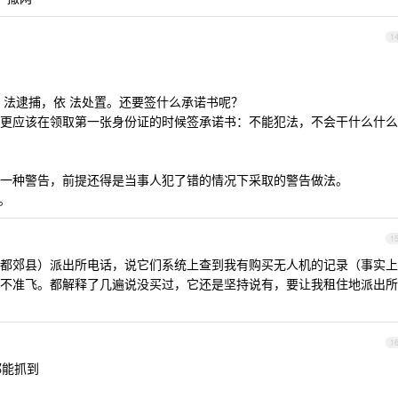
1
。
 法逮捕，依 法处置。还要签什么承诺书呢？
更应该在领取第一张身份证的时候签承诺书：不能犯法，不会干什么什么
一种警告，前提还得是当事人犯了错的情况下采取的警告做法。
。
1
都郊县）派出所电话，说它们系统上查到我有购买无人机的记录（事实上
不准飞。都解释了几遍说没买过，它还是坚持说有，要让我租住地派出所
1
都能抓到