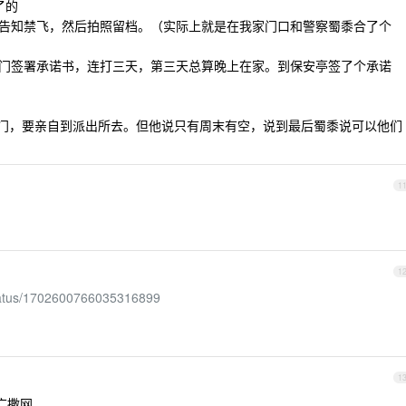
了的
门告知禁飞，然后拍照留档。（实际上就是在我家门口和警察蜀黍合了个
上门签署承诺书，连打三天，第三天总算晚上在家。到保安亭签了个承诺
不上门，要亲自到派出所去。但他说只有周末有空，说到最后蜀黍说可以他们
1
1
/status/1702600766035316899
1
广撒网