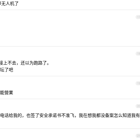
算无人机了
1
1
 直接上不去，还以为跑路了。
坛了吧
1
能營業
2
电话给我的，也签了安全承诺书不准飞，我在想我都没备案怎么知道我有
2