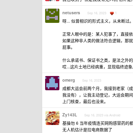
netusers
1
Sep 16, 2023
呀... 似曾相识的形式主义，从未断过
正常人眼中的是：某人犯事了，直接依
如果这种非人类的做法符合逻辑，那就
屁事。
什么承诺书、保证书之类，是法之外的
哎...这片土地已经病重，显现临终迹象
omerg
Sep 16, 2023
成都大运会前两个月，我接到老家（成
我没有），让我主动登记，大运会期间
上门核查，最后也没来。
Zy143L
Sep 16, 2023 via Android
基操勿 6 当年疫情连买网购感冒药的
无人机估计是拉电商数据了