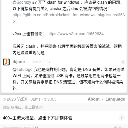
@
Socrazy
#7 开了 clash for windows ，应该是 clash 的问题，
以下链接有提到关闭 clashx 之后 dns 会被清空的情况：
https://github.com/Fndroid/clash_for_windows_pkg/issues/356
5
v2ex 上也有讨论：
https://www.v2ex.com/t/662634
我关闭 clash ，并把网络-代理里面的残留设置去除试试，短期
内还没没重现问题
tkjune
Dec 2, 2024
9
@
Tufutogo
我也是同样的问题，肯定是 DNS 有关，如果只通过
WIFI 上网，如果也接过 USB 网卡，通过禁用启用网卡也是一
样，开关网络肯定是把 DNS 清理过，但不知为什么何时被污染
的。
© 2026 V2EX · 32ms · 3.9.8.5
About
·
Language
顶级 AI 接口，史上最低价！
›
400+主流大模型，点击下方即刻体验
Promoted by
ergou915
PRO