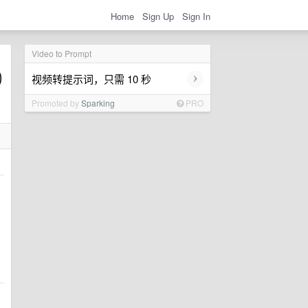
Home
Sign Up
Sign In
Video to Prompt
›
视频转提示词，只需 10 秒
Promoted by
Sparking
PRO
，