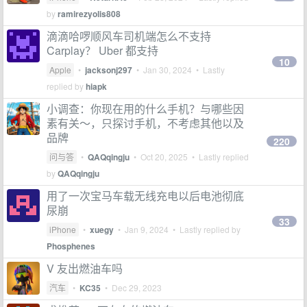
by
ramirezyolis808
滴滴哈啰顺风车司机端怎么不支持
Carplay？ Uber 都支持
10
Apple
•
jacksonj297
•
Jan 30, 2024
• Lastly
replied by
hiapk
小调查：你现在用的什么手机？与哪些因
素有关～，只探讨手机，不考虑其他以及
品牌
220
问与答
•
QAQqingju
•
Oct 20, 2025
• Lastly replied
by
QAQqingju
用了一次宝马车载无线充电以后电池彻底
尿崩
33
iPhone
•
xuegy
•
Jan 9, 2024
• Lastly replied by
Phosphenes
V 友出燃油车吗
汽车
•
KC35
•
Dec 29, 2023