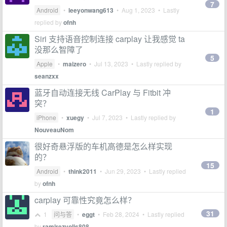
7
Android
•
leeyonwang613
•
Aug 1, 2023
• Lastly
replied by
ofnh
Siri 支持语音控制连接 carplay 让我感觉 ta
没那么智障了
5
Apple
•
maizero
•
Jul 13, 2023
• Lastly replied by
seanzxx
蓝牙自动连接无线 CarPlay 与 Fitbit 冲
突？
1
iPhone
•
xuegy
•
Jul 7, 2023
• Lastly replied by
NouveauNom
很好奇悬浮版的车机高德是怎么样实现
的？
15
Android
•
think2011
•
Jun 29, 2023
• Lastly replied
by
ofnh
carplay 可靠性究竟怎么样？
31
1
问与答
•
eggt
•
Feb 28, 2024
• Lastly replied
by
ramirezyolis808