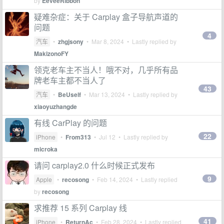
by
EeveeRibbon
疑难杂症：关于 Carplay 盒子导航声道的
问题
4
汽车
•
zhgjsony
•
Mar 8, 2024
• Lastly replied by
MakizonoFY
领克老车主不当人！哦不对，几乎所有品
牌老车主都不当人了
43
汽车
•
BeUself
•
Mar 13, 2024
• Lastly replied by
xiaoyuzhangde
有线 CarPlay 的问题
22
iPhone
•
From313
•
Jul 12
• Lastly replied by
microka
请问 carplay2.0 什么时候正式发布
9
Apple
•
recosong
•
Feb 14, 2024
• Lastly replied
by
recosong
求推荐 15 系列 Carplay 线
41
iPhone
•
ReturnAc
•
Feb 28, 2024
• Lastly replied