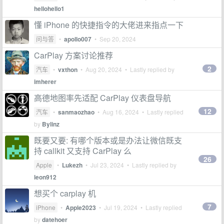
hellohello1
懂 iPhone 的快捷指令的大佬进来指点一下
问与答
•
apollo007
•
Sep 20, 2024
CarPlay 方案讨论推荐
2
汽车
•
vxthon
•
Aug 20, 2024
• Lastly replied by
imherer
高德地图率先适配 CarPlay 仪表盘导航
12
汽车
•
sanmaozhao
•
Aug 16, 2024
• Lastly replied
by
Bylinz
既要又要: 有哪个版本或是办法让微信既支
持 callkit 又支持 CarPlay 么
26
Apple
•
Lukezh
•
Jul 23, 2024
• Lastly replied by
leon912
想买个 carplay 机
7
iPhone
•
Apple2023
•
Jul 19, 2024
• Lastly replied
by
datehoer