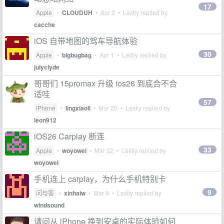
17
Apple
•
CLOUDUH
•
Apr 2
• Lastly replied by
cacche
iOS 自带地图的驾车导航体验
30
Apple
•
bigbugbag
•
Apr 1
• Lastly replied by
julyclyde
哥哥们 15promax 升级 ios26 到底合不合
适哇
57
iPhone
•
lingxiaoli
•
Mar 20
• Lastly replied by
leon912
iOS26 Carplay 断连
33
Apple
•
woyowei
•
Mar 22
• Lastly replied by
woyowei
手机连上 carplay，为什么手机特别卡
9
问与答
•
xinhaiw
•
Mar 9
• Lastly replied by
windsound
请问从 iPhone 换到安卓的实际体验如何