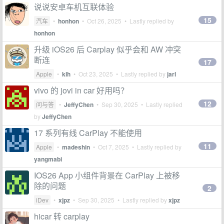
说说安卓车机互联体验
15
汽车
•
honhon
•
Oct 26, 2025
• Lastly replied by
honhon
升级 iOS26 后 Carplay 似乎会和 AW 冲突
断连
17
Apple
•
klh
•
Oct 23, 2025
• Lastly replied by
jarl
vivo 的 jovi in car 好用吗？
12
问与答
•
JeffyChen
•
Sep 30, 2025
• Lastly replied
by
JeffyChen
17 系列有线 CarPlay 不能使用
11
Apple
•
madeshin
•
Oct 7, 2025
• Lastly replied by
yangmabi
IOS26 App 小组件背景在 CarPlay 上被移
除的问题
2
iDev
•
xjpz
•
Sep 30, 2025
• Lastly replied by
xjpz
hicar 转 carplay