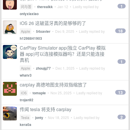
1
问与答
•
therealkk
•
Jan 12
• Lastly replied by
onlyxiaxiao
iOS 26 这破蓝牙真的是够够的了
18
Apple
•
54xavier
•
Dec 9, 2025
• Lastly replied by
h1298841903
CarPlay Simulator app(独立 CarPlay 模拟
器 app)可以连接模拟器吗？还是只能连接
真机
1
Apple
•
zhoujg77
•
Dec 1, 2025
• Lastly replied by
whatv3
carplay 高德地图支持双指缩放了
13
iOS
•
tomaple
•
Nov 25, 2025
• Lastly replied by
trojan92
传闻 tesla 将支持 carplay
2
Tesla
•
jonty
•
Nov 18, 2025
• Lastly replied by
kera0a