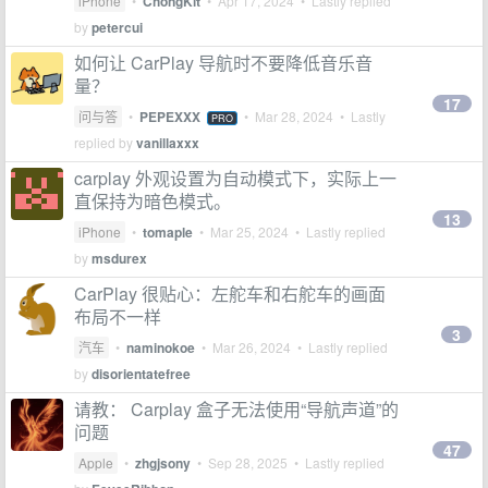
iPhone
•
ChongKit
•
Apr 17, 2024
• Lastly replied
by
petercui
如何让 CarPlay 导航时不要降低音乐音
量？
17
问与答
•
PEPEXXX
•
Mar 28, 2024
• Lastly
PRO
replied by
vanillaxxx
carplay 外观设置为自动模式下，实际上一
直保持为暗色模式。
13
iPhone
•
tomaple
•
Mar 25, 2024
• Lastly replied
by
msdurex
CarPlay 很贴心：左舵车和右舵车的画面
布局不一样
3
汽车
•
naminokoe
•
Mar 26, 2024
• Lastly replied
by
disorientatefree
请教： Carplay 盒子无法使用“导航声道”的
问题
47
Apple
•
zhgjsony
•
Sep 28, 2025
• Lastly replied