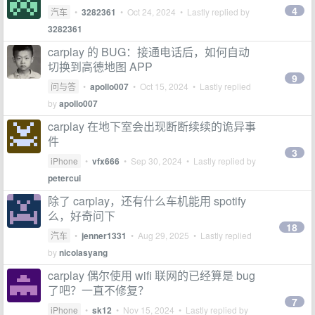
4
汽车
•
3282361
•
Oct 24, 2024
• Lastly replied by
3282361
carplay 的 BUG：接通电话后，如何自动
切换到高德地图 APP
9
问与答
•
apollo007
•
Oct 15, 2024
• Lastly replied
by
apollo007
carplay 在地下室会出现断断续续的诡异事
件
3
iPhone
•
vfx666
•
Sep 30, 2024
• Lastly replied by
petercui
除了 carplay，还有什么车机能用 spotify
么，好奇问下
18
汽车
•
jenner1331
•
Aug 29, 2025
• Lastly replied
by
nicolasyang
carplay 偶尔使用 wifi 联网的已经算是 bug
了吧？一直不修复？
7
iPhone
•
sk12
•
Nov 15, 2024
• Lastly replied by