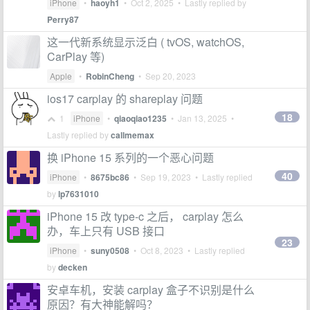
iPhone
•
haoyh1
•
Oct 2, 2025
• Lastly replied by
Perry87
这一代新系统显示泛白 ( tvOS, watchOS,
CarPlay 等)
Apple
•
RobinCheng
•
Sep 20, 2023
ios17 carplay 的 shareplay 问题
18
1
iPhone
•
qiaoqiao1235
•
Jan 13, 2025
•
Lastly replied by
callmemax
换 iPhone 15 系列的一个恶心问题
40
iPhone
•
8675bc86
•
Sep 19, 2023
• Lastly replied
by
lp7631010
iPhone 15 改 type-c 之后， carplay 怎么
办，车上只有 USB 接口
23
iPhone
•
suny0508
•
Oct 8, 2023
• Lastly replied
by
decken
安卓车机，安装 carplay 盒子不识别是什么
原因？有大神能解吗？