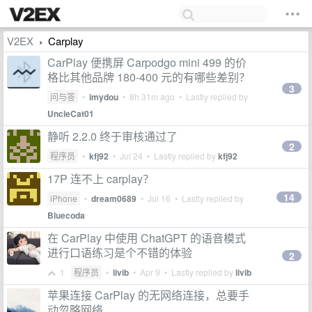
V2EX
Carplay
›
CarPlay 便携屏 Carpodgo mini 499 的价
格比其他品牌 180-400 元的有哪些差别？
3
问与答
•
imydou
•
8h 31m ago
• Lastly replied by
UncleCat01
静听 2.2.0 终于审核通过了
2
程序员
•
kfj92
•
Jul 24
• Lastly replied by
kfj92
17P 连不上 carplay？
14
iPhone
•
dream0689
•
Jul 16
• Lastly replied by
Bluecoda
在 CarPlay 中使用 ChatGPT 的语音模式
进行口语练习是个不错的体验
2
1
程序员
•
livib
•
Apr 9
• Lastly replied by
livib
苹果连接 CarPlay 的无网络连接，总要手
动忽略网络