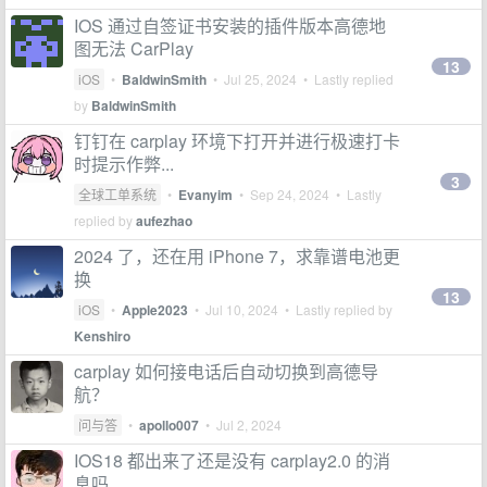
IOS 通过自签证书安装的插件版本高德地
图无法 CarPlay
13
iOS
•
BaldwinSmith
•
Jul 25, 2024
• Lastly replied
by
BaldwinSmith
钉钉在 carplay 环境下打开并进行极速打卡
时提示作弊...
3
全球工单系统
•
Evanyim
•
Sep 24, 2024
• Lastly
replied by
aufezhao
2024 了，还在用 iPhone 7，求靠谱电池更
换
13
iOS
•
Apple2023
•
Jul 10, 2024
• Lastly replied by
Kenshiro
carplay 如何接电话后自动切换到高德导
航？
问与答
•
apollo007
•
Jul 2, 2024
IOS18 都出来了还是没有 carplay2.0 的消
息吗