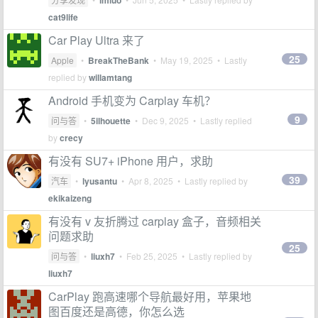
imluo
cat9life
Car Play Ultra 来了
25
Apple
•
BreakTheBank
•
May 19, 2025
• Lastly
replied by
willamtang
Android 手机变为 Carplay 车机？
9
问与答
•
5ilhouette
•
Dec 9, 2025
• Lastly replied
by
crecy
有没有 SU7+ iPhone 用户，求助
39
汽车
•
lyusantu
•
Apr 8, 2025
• Lastly replied by
ekikaizeng
有没有 v 友折腾过 carplay 盒子，音频相关
问题求助
25
问与答
•
liuxh7
•
Feb 25, 2025
• Lastly replied by
liuxh7
CarPlay 跑高速哪个导航最好用，苹果地
图百度还是高德，你怎么选