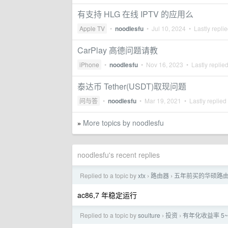
有支持 HLG 在线 IPTV 的应用么
Apple TV
•
noodlesfu
•
Jul 10, 2024
• Lastly repli
CarPlay 高德问题请教
iPhone
•
noodlesfu
•
Nov 16, 2023
• Lastly replie
泰达币 Tether(USDT)取现问题
问与答
•
noodlesfu
•
Mar 19, 2021
• Lastly replied
More topics by noodlesfu
»
noodlesfu's recent replies
Replied to a topic by
xtx
路由器
五年前买的华硕路
›
›
ac86,7 年稳定运行
Replied to a topic by
soulture
投资
有年化收益率 5
›
›