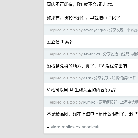
国内不可能有，R1 就不会超过 2%
如果有，也轮不到你，早就暗中消化了
Replied to a topic by
sevenyangcc
分享发现
来暴露
›
›
爱立信 T 系列
Replied to a topic by
seven123
分享创造
[送码] 视
›
›
没找到兑换的地方，算了，TV 端优先出吧
Replied to a topic by
4ark
分享发现
浅析“龟男”本质
›
›
V 站可以用 AI 生成为主的内容发帖？
Replied to a topic by
kumiko
宽带症候群
上海电信精
›
›
不是精品网，现在上海电信是什么限制了，混 PT 
More replies by noodlesfu
»