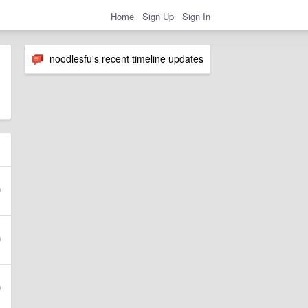
Home
Sign Up
Sign In
noodlesfu's recent timeline updates