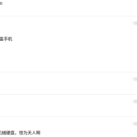
bo
1
滑盖手机
1
2
2
个机械硬盘，惊为天人啊