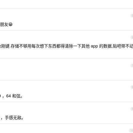
朋友😁
刚键.存储不够用每次想下东西都得清除一下其他 app 的数据,贴吧带不
 ，64 和弦。
典了，手感无敌。
1