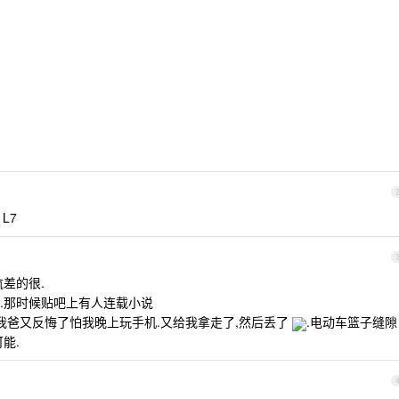
L7
差的很.
.那时候贴吧上有人连载小说
我爸又反悔了怕我晚上玩手机.又给我拿走了,然后丢了
.电动车篮子缝隙
能.