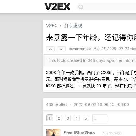
V2EX
分享发现
›
来暴露一下年龄，还记得你
sevenyangcc
·
Aug 25, 2025
· 22173 vie
This topic created in 346 days ago, the info
2006 年第一款手机，西门子 CX65 ，当年
示。那时候折腾手机觉得好有意思，基本 10 个月左右就会换
iOS6 都折腾过，一晃就快 20 年了，现在也
489 replies
•
2025-09-02 18:06:15 +08:00
1
2
3
4
5
SmallBlueZhao
Aug 25, 2025