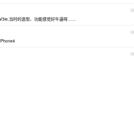
2
 V3ie,当时的造型、功能感觉好牛逼呀……
2
hone4
2