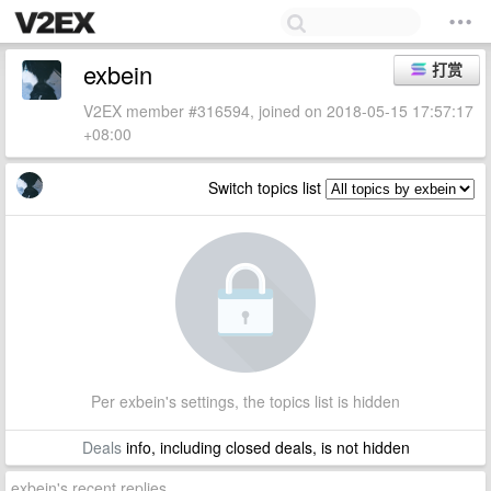
exbein
打赏
V2EX member #316594, joined on 2018-05-15 17:57:17
+08:00
Switch topics list
Per exbein's settings, the topics list is hidden
Deals
info, including closed deals, is not hidden
exbein's recent replies