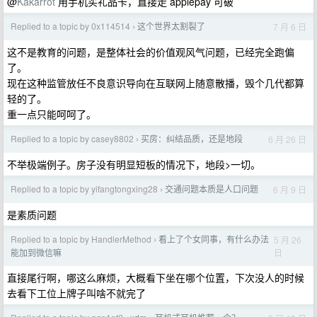
@
Kakarrot
用手机买礼品卡，直接走 applepay 可破
Replied to a topic by 0x114514
这个世界太割裂了
7 月 6 日
›
这不是教育的问题，是整体社会的价值观风气问题，已经完全跑偏
了。
现在这种监管放任不良意识导向在互联网上随意散播，毁个几代都算
轻的了。
重一点只能呵呵了。
Replied to a topic by casey8802
买房：纠结品质，还是地段
6 月 26 日
›
不举极端例子。房子没有明显短板的情况下，地段>一切。
Replied to a topic by yifangtongxing28
交通问题本质是人口问题
6 月 9 日
›
是素质问题
Replied to a topic by HandlerMethod
看上了个女同事，有什么办法
5 月 26
›
日
能加到微信嘛
直接尾行啊，哪这么麻烦，大概看下坐在哪个位置，下次没人的时候
去看下工位上牌子叫啥不就完了