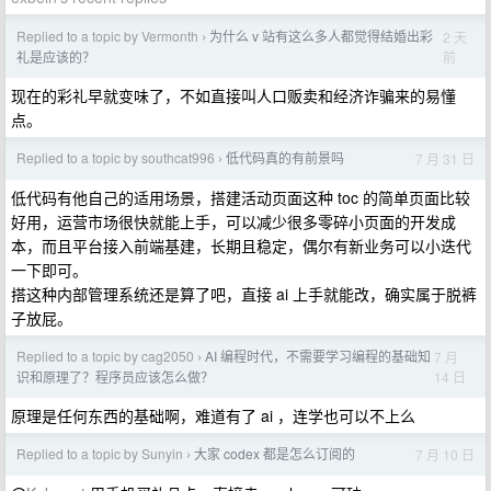
Replied to a topic by Vermonth
为什么 v 站有这么多人都觉得结婚出彩
2 天
›
前
礼是应该的？
现在的彩礼早就变味了，不如直接叫人口贩卖和经济诈骗来的易懂
点。
Replied to a topic by southcat996
低代码真的有前景吗
7 月 31 日
›
低代码有他自己的适用场景，搭建活动页面这种 toc 的简单页面比较
好用，运营市场很快就能上手，可以减少很多零碎小页面的开发成
本，而且平台接入前端基建，长期且稳定，偶尔有新业务可以小迭代
一下即可。
搭这种内部管理系统还是算了吧，直接 ai 上手就能改，确实属于脱裤
子放屁。
Replied to a topic by cag2050
AI 编程时代，不需要学习编程的基础知
7 月
›
14 日
识和原理了？程序员应该怎么做？
原理是任何东西的基础啊，难道有了 ai ，连学也可以不上么
Replied to a topic by Sunyin
大家 codex 都是怎么订阅的
7 月 10 日
›