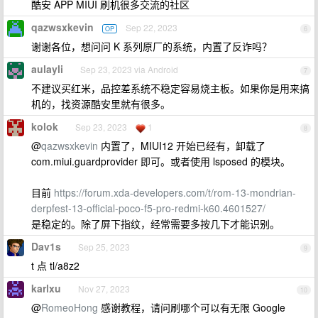
酷安 APP MIUI 刷机很多交流的社区
qazwsxkevin
Sep 22, 2023
OP
6
谢谢各位，想问问 K 系列原厂的系统，内置了反诈吗？
aulayli
Sep 23, 2023 via Android
7
不建议买红米，品控差系统不稳定容易烧主板。如果你是用来搞
机的，找资源酷安里就有很多。
kolok
Sep 23, 2023
1
8
@
qazwsxkevin
内置了，MIUI12 开始已经有，卸载了
com.miui.guardprovider 即可。或者使用 lsposed 的模块。
目前
https://forum.xda-developers.com/t/rom-13-mondrian-
derpfest-13-official-poco-f5-pro-redmi-k60.4601527/
是稳定的。除了屏下指纹，经常需要多按几下才能识别。
Dav1s
Sep 25, 2023
9
t 点 tl/a8z2
karlxu
Nov 27, 2023
10
@
RomeoHong
感谢教程，请问刷哪个可以有无限 Google