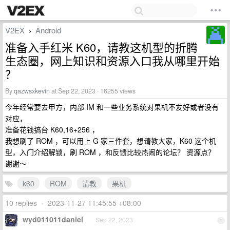
V2EX
Android
›
准备入手红米 K60，请教这机型的折腾
生态圈，网上知识和资源入口我从哪里开始
？
By
qazwsxkevin
at Sep 22, 2023 · 16255 views
今年经常要去甲方，内部 IM 和一些业务系统对果机不友好或者没有
对应，
准备花钱搞台 K60,16+256 ，
我想刷了 ROM ，可以用上 G 家三件套，想请教大家，K60 这个机
型，入门介绍解锁，刷 ROM ，和反馈比较热闹的论坛？ 资源点？
谢谢～
k60
ROM
请教
果机
10 replies
•
2023-11-27 11:45:55 +08:00
wyd011011daniel
Sep 22, 2023
1