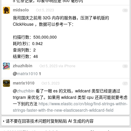
5 亿条记录，印象中响应是 500 毫秒内
midsolo
Oct 5, 2023
15
我司国庆之前用 32G 内存的服务器，压测了单机版的
ClickHouse ，数据可以参考一下：
扫描行数：530,000,000
耗时(秒)：0.942
查询列数：2
结果行数：46
zhuzhibin
Oct 5, 2023 via iPhone
16
@
matrix1010
1
matrix1010
Oct 5, 2023
17
@
zhuzhibin
看了一眼 es 的文档，wildcard 类型已经是通过
trigram 来优化了。如果用 wildcard 类型 cpu 还高可能就要考虑
一下别的方法
https://www.elastic.co/cn/blog/find-strings-within-
strings-faster-with-the-new-elasticsearch-wildcard-field
• 请不要在回答技术问题时复制粘贴 AI 生成的内容