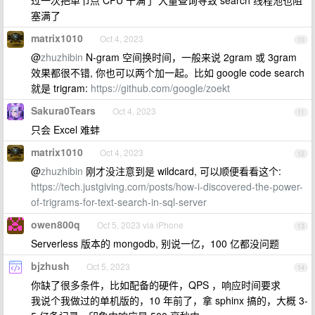
过一次把单节点 CPU 干满了 大量查询导致 search 线程池也阻
塞满了
matrix1010
Oct 4, 2023
10
@
zhuzhibin
N-gram 空间换时间，一般来说 2gram 或 3gram
效果都很不错, 你也可以两个加一起。比如 google code search
就是 trigram:
https://github.com/google/zoekt
Sakura0Tears
Oct 4, 2023
11
只会 Excel 难蚌
matrix1010
Oct 4, 2023
12
@
zhuzhibin
刚才没注意到是 wildcard, 可以顺便看看这个:
https://tech.justgiving.com/posts/how-i-discovered-the-power-
of-trigrams-for-text-search-in-sql-server
owen800q
Oct 5, 2023 via iPhone
13
Serverless 版本的 mongodb, 别说一亿，100 亿都没问题
bjzhush
Oct 5, 2023
14
你缺了很多条件，比如配备的硬件，QPS ，响应时间要求
我说个我做过的单机版的，10 年前了，拿 sphinx 搞的，大概 3-