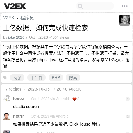
V2EX
程序员
›
上亿数据，如何完成快速检索
By
joker2026
at Oct 4, 2023 · 4661 views
针对上亿数据，根据其中一个字段或两字字段进行搜索模糊查询，一
般使用什么中间件或者搜索方法？ 不拘泥于言，不拘泥于框架，请大
神各抒己见。当然 php 、java 这种常见的语言，参考意义比较大，谢
谢
拘泥
中间件
PHP
搜索
17 replies
•
2023-10-05 17:26:46 +08:00
locoz
Oct 4, 2023 via Android
3
1
elastic search
netnr
Oct 4, 2023 via Android
2
如果搜索结果是返回少量数据, ClickHouse 秒出