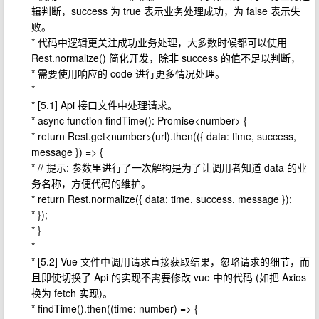
辑判断，success 为 true 表示业务处理成功，为 false 表示失
败。
* 代码中逻辑更关注成功业务处理，大多数时候都可以使用
Rest.normalize() 简化开发，除非 success 的值不足以判断，
* 需要使用响应的 code 进行更多情况处理。
*
* [5.1] Api 接口文件中处理请求。
* async function findTime(): Promise<number> {
* return Rest.get<number>(url).then(({ data: time, success,
message }) => {
* // 提示: 参数里进行了一次解构是为了让调用者知道 data 的业
务名称，方便代码的维护。
* return Rest.normalize({ data: time, success, message });
* });
* }
*
* [5.2] Vue 文件中调用请求直接获取结果，忽略请求的细节，而
且即使切换了 Api 的实现不需要修改 vue 中的代码 (如把 Axios
换为 fetch 实现)。
* findTime().then((time: number) => {