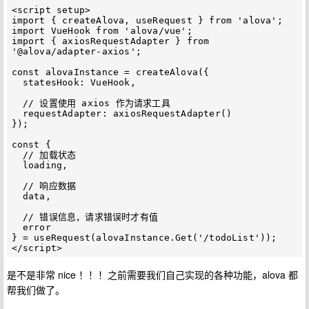
<script setup>

import { createAlova, useRequest } from 'alova';

import VueHook from 'alova/vue';

import { axiosRequestAdapter } from 
'@alova/adapter-axios';

const alovaInstance = createAlova({

  statesHook: VueHook,

  // 设置使用 axios 作为请求工具

  requestAdapter: axiosRequestAdapter()

});

const {

  // 加载状态

  loading,

  // 响应数据

  data,

  // 错误信息，请求错误时才有值

  error

} = useRequest(alovaInstance.Get('/todoList'));

是不是非常 nice ！！！之前需要我们自己实现的各种功能，alova 都
帮我们做了。