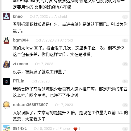
useRequest 式的封装 有很多选择啊 你这文章也没说明为啥一
定要用你的 比别的好的地方在哪
kneo
Oct 7, 2023 via Android
21
看到标题我就知道是广告。点进来单纯是确认下而已。别以为你
赢了。
bgm004
Oct 7, 2023 via Android
22
真的太 low 👎🏻了。掘金发了几次，这里也不止一次。倒不是说
这个包有多差，你们这样宣传，实在是难看。
ztxcccc
Oct 7, 2023
23
没事，被解雇了就没工作量了
PTLin
Oct 7, 2023
24
我感觉除了前端领域很少看见有人这么推广库，都是开源的东西
这么推广图个啥呢，也赚不了多少钱
redsun368573607
Oct 7, 2023
25
大家误解了，文章写的是提升 3 倍，是现在工作量为以前 1/4 的
意思，大家看少了
0914xc
Oct 8, 2023 via iPhone
1
26