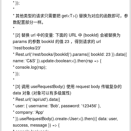
* });
*
* 其他类型的请求只需要把 get<T>() 替换为对应的函数即可，参
数配置部分一样。
*
* [2] 替换 url 中的变量: 下面的 URL 中 {bookId} 会被替换为
params 的参数 bookId 的值 23 ，得到请求的 url
'/rest/books/23'
* Rest.url('/rest/books/{bookId}').params({ bookId: 23 }).data({
name: 'C&S' }).update<boolean>().then(rsp => {
* console.log(rsp);
* });
*
* [3] 调用 useRequestBody() 使用 request body 传输复杂的
data 对象 (对象可以有多级属性)
* Rest.url('/api/uid').data({
* user: { username: 'Bob', password: '123456' },
* company: 'App'
* }).useRequestBody().create<User>().then(({ data: user,
success, message }) => {