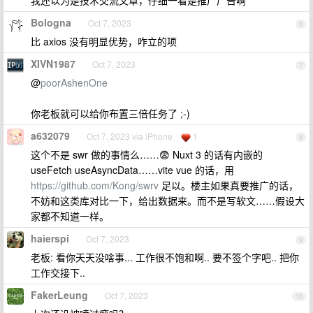
我还以为是技术交流文章，仔细一看是推广广告啊
Bologna
Oct 7, 2023
6
比 axios 没有明显优势，咋立的项
XIVN1987
Oct 7, 2023
7
@
poorAshenOne
你老板就可以给你布置三倍任务了 ;-)
a632079
Oct 7, 2023 via iPhone
1
8
这个不是 swr 做的事情么……😨 Nuxt 3 的话有内嵌的
useFetch useAsyncData……vite vue 的话，用
https://github.com/Kong/swrv
足以。楼主如果真要推广的话，
不妨和这类库对比一下，给出数据来。而不是写软文……假设大
家都不知道一样。
haierspi
Oct 7, 2023
9
老板: 看你天天没啥事... 工作很不饱和啊.. 要不签个字吧.. 把你
工作交接下..
FakerLeung
Oct 7, 2023
10