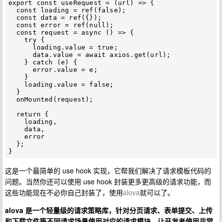
export const useRequest = (url) => {

  const loading = ref(false);

  const data = ref({});

  const error = ref(null);

  const request = async () => {

    try {

      loading.value = true;

      data.value = await axios.get(url);

    } catch (e) {

      error.value = e;

    }

    loading.value = false;

  }

  onMounted(request);

  return {

    loading,

    data,

    error

  };

这是一个最简单的 use hook 实现，它帮我们解决了请求模板代码的
问题。当然你还可以使用 use hook 封装更多更高级的请求功能，而
这些功能现在不必你自己封装了，使用
alova
就可以了。
alova 是一个轻量级的请求策略库，针对分页请求、表单提交、上传
和下载文件等不同请求场景使用对应的请求模块，让开发者使用非常