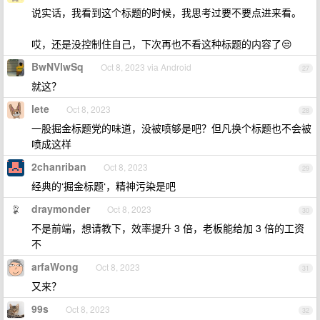
说实话，我看到这个标题的时候，我思考过要不要点进来看。
哎，还是没控制住自己，下次再也不看这种标题的内容了😒
BwNVlwSq
Oct 8, 2023 via Android
27
就这？
lete
Oct 8, 2023
28
一股掘金标题党的味道，没被喷够是吧？但凡换个标题也不会被
喷成这样
2chanriban
Oct 8, 2023
29
经典的‘掘金标题‘，精神污染是吧
draymonder
Oct 8, 2023
30
不是前端，想请教下，效率提升 3 倍，老板能给加 3 倍的工资
不
arfaWong
Oct 8, 2023
31
又来？
99s
Oct 8, 2023
32