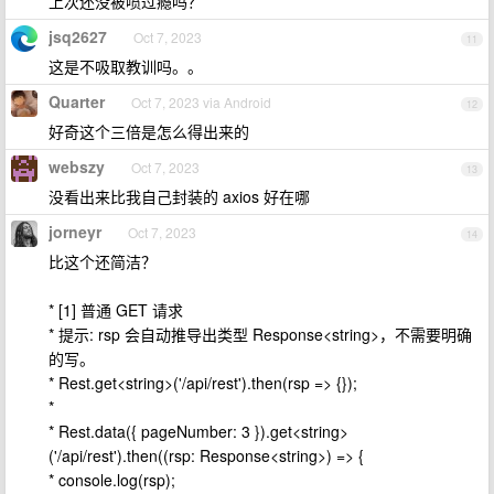
上次还没被喷过瘾吗？
jsq2627
Oct 7, 2023
11
这是不吸取教训吗。。
Quarter
Oct 7, 2023 via Android
12
好奇这个三倍是怎么得出来的
webszy
Oct 7, 2023
13
没看出来比我自己封装的 axios 好在哪
jorneyr
Oct 7, 2023
14
比这个还简洁？
* [1] 普通 GET 请求
* 提示: rsp 会自动推导出类型 Response<string>，不需要明确
的写。
* Rest.get<string>('/api/rest').then(rsp => {});
*
* Rest.data({ pageNumber: 3 }).get<string>
('/api/rest').then((rsp: Response<string>) => {
* console.log(rsp);