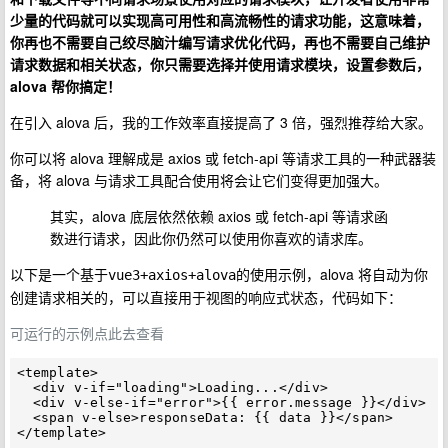
少量的代码就可以实现高可用性和高流畅性的请求功能，这意味着，
你再也不需要自己绞尽脑汁编写请求优化代码，再也不需要自己维护
请求数据和相关状态，你只需要选择并使用请求模块，设置参数后，
alova 帮你搞定！
在引入 alova 后，我的工作效率直接提高了 3 倍，强烈推荐给大家。
你可以将 alova 理解成是 axios 或 fetch-api 等请求工具的一种武器装
备，将 alova 与请求工具配合使用将会让它们变得更加强大。
其实，alova 底层依然依赖 axios 或 fetch-api 等请求函
数进行请求，因此你仍然可以使用你喜欢的请求库。
以下是一个基于
的使用示例，alova 将自动为你
vue3+axios+alova
创建请求相关的，可以直接用于视图的响应式状态，代码如下：
可运行的示例点此去查看
<template>

  <div v-if="loading">Loading...</div>

  <div v-else-if="error">{{ error.message }}</div>

  <span v-else>responseData: {{ data }}</span>

</template>
