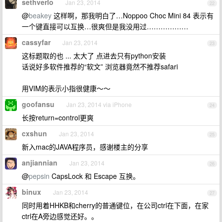
sethverlo
Jan 23, 2014
22
@
beakey
这样啊，那我明白了…Noppoo Choc Mini 84 表示有
一个键直接可以互换…很爽但是我没用过………………
cassyfar
Jan 23, 2014
23
这标题取的也 ... 太大了 点进去只有python安装
话说好多软件推荐的“软文” 浏览器竟然不推荐safari
用VIM的表示小指很健康～～
goofansu
Jan 23, 2014 via iPhone
24
长按return=control更爽
cxshun
Jan 23, 2014
25
新入mac的JAVA程序员，感谢楼主的分享
anjiannian
Jan 23, 2014
26
@
pepsin
CapsLock 和 Escape 互换。
binux
Jan 23, 2014
27
同时用着HHKB和cherry的普通键位，在公司ctrl在下面，在家
ctrl在A旁边感觉还好。。