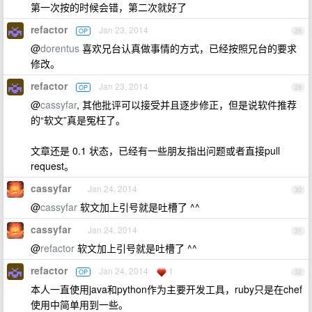
第一次按的时候会错，第二次就好了
refactor
Jan 23, 2014
OP
28
@
dorentus
喜欢兄台认真做事情的方式，已经按照兄台的要求
修改。
refactor
Jan 23, 2014
OP
29
@
cassyfar
, 其他批评可以接受并且逐步修正，但是说软件推荐
的“软文”真是冤枉了。
文章还是 0.1 状态，已经有一些朋友指出问题或者直接pull
request。
cassyfar
Jan 24, 2014
30
@
cassyfar
软文加上引号就是吐槽了 ^^
cassyfar
Jan 24, 2014
31
@
refactor
软文加上引号就是吐槽了 ^^
refactor
Jan 24, 2014
1
OP
32
本人一直使用java和python作为主要开发工具，ruby只是在chef
使用中简单用到一些。