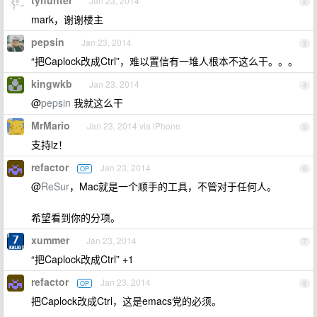
tyhunter
Jan 23, 2014
2
mark，谢谢楼主
pepsin
Jan 23, 2014
3
“把Caplock改成Ctrl”，难以置信有一堆人根本不这么干。。。
kingwkb
Jan 23, 2014
4
@
pepsin
我就这么干
MrMario
Jan 23, 2014 via iPhone
5
支持lz！
refactor
Jan 23, 2014
OP
6
@
ReSur
，Mac就是一个顺手的工具，不管对于任何人。
希望看到你的分项。
xummer
Jan 23, 2014
7
“把Caplock改成Ctrl” +1
refactor
Jan 23, 2014
OP
8
把Caplock改成Ctrl，这是emacs党的必须。