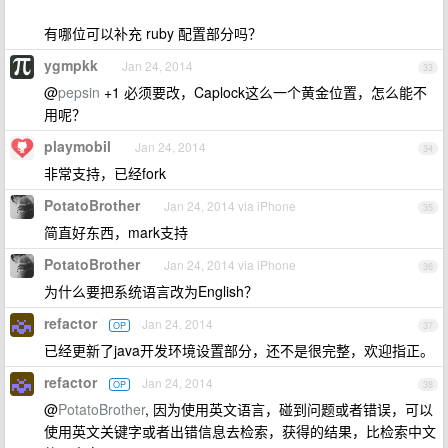
有哪位可以补充 ruby 配置部分吗？
ygmpkk
Jan 24, 2014
33
@
pepsin
+1 必须要改，Caplock这么一个黄金位置，怎么能不
用呢？
playmobil
Jan 24, 2014
34
非常支持，已经fork
PotatoBrother
Jan 24, 2014 via iPhone
35
简直好东西，mark支持
PotatoBrother
Jan 24, 2014 via iPhone
36
为什么要把系统语言改为English？
refactor
Jan 24, 2014
OP
37
已经更新了java开发环境设置部分，还不是很完整，欢迎指正。
refactor
Jan 24, 2014
OP
38
@
PotatoBrother
, 因为使用英文语言，碰到问题或者错误，可以
使用英文关键字或者出错信息去检索，获得的结果，比检索中文