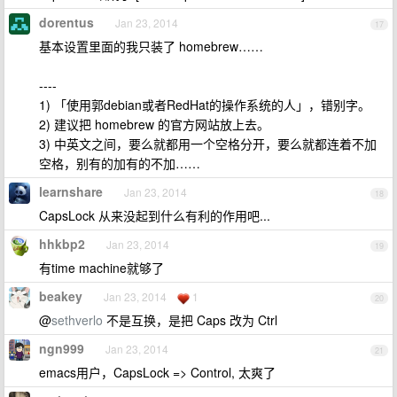
dorentus
Jan 23, 2014
17
基本设置里面的我只装了 homebrew……
----
1) 「使用郭debian或者RedHat的操作系统的人」，错别字。
2) 建议把 homebrew 的官方网站放上去。
3) 中英文之间，要么就都用一个空格分开，要么就都连着不加
空格，别有的加有的不加……
learnshare
Jan 23, 2014
18
CapsLock 从来没起到什么有利的作用吧...
hhkbp2
Jan 23, 2014
19
有time machine就够了
beakey
Jan 23, 2014
1
20
@
sethverlo
不是互换，是把 Caps 改为 Ctrl
ngn999
Jan 23, 2014
21
emacs用户，CapsLock => Control, 太爽了