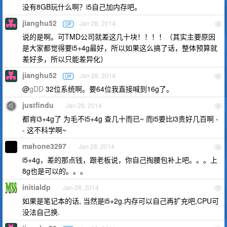
没有8GB玩什么啊？i5自己加内存吧。
jianghu52
Jan 28, 2014
OP
3
说的是啊。可TMD公司就差这几十块！！！！（其实主要原因
是大家都觉得要i5+4g最好，所以如果这么搞了话，整体预算就
差好多，所以只能差异化）
jianghu52
Jan 28, 2014
OP
4
@
gDD
32位系统啊。要64位我直接喊到16g了。
justfindu
Jan 28, 2014
5
都肯i3+4g了 为毛不i5+4g 查几十而已~ 而i5要比i3贵好几百啊 -
- 这不科学啊~
mahone3297
Jan 28, 2014
6
i5+4g，差的那点钱，跟老板说，你自己掏腰包补上吧。。。上
8g也是可以的。。。
initialdp
Jan 28, 2014
7
如果是笔记本的话, 当然是i5+2g.内存可以自己再扩充吧,CPU可
没法自己换.