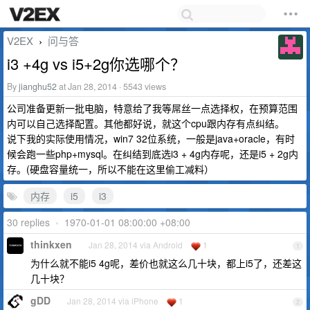
V2EX
问与答
›
i3 +4g vs i5+2g你选哪个？
By
jianghu52
at Jan 28, 2014 · 5543 views
公司准备更新一批电脑，特意给了我等屌丝一点选择权，在预算范围
内可以自己选择配置。其他都好说，就这个cpu跟内存有点纠结。
说下我的实际使用情况，win7 32位系统，一般是java+oracle，有时
候会跑一些php+mysql。在纠结到底选i3 + 4g内存呢，还是i5 + 2g内
存。(硬盘容量统一，所以不能在这里偷工减料）
内存
i5
i3
30 replies
•
1970-01-01 08:00:00 +08:00
thinkxen
Jan 28, 2014 via Android
1
1
为什么就不能i5 4g呢，差价也就这么几十块，都上i5了，还差这
几十块？
gDD
Jan 28, 2014 via iPhone
1
2