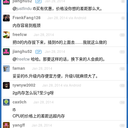
jianghu52
Jan 28, 2014
OP
8
@
justfindu
i5买有优惠，价格没你想的差距那么大。
FrankFang128
Jan 28, 2014 via Android
9
内存容易到瓶颈
freefcw
Jan 28, 2014
10
把i3的内存拔下来，插到i5的上面去……我就这么做的
jianghu52
Jan 28, 2014
OP
11
@
freefcw
哈哈。那要这样的话，换下来的人会疯的。
farnan
Jan 28, 2014
12
妥妥的i5,升级内存便宜方便，升级U就麻烦大了。
tywtyw2002
Jan 28, 2014 via Android
13
2g内存怎么玩?至少g呀
cax0ch
Jan 28, 2014
14
i5
CPU的价格上的差距远超内存
yangff
Jan 28, 2014
15