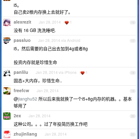
i5。
自己卖2根内存换上去就好了。
alexrezit
Jan 28, 2014
1
16
没有 16 GB 洗洗睡吧.
passluo
Jan 28, 2014 via Android
17
i5，然后需要的自己出去加到4g或者8g
投资内存就是珍惜生命
panlilu
Jan 28, 2014 via iPhone
1
18
固态+大内存，珍惜生命..
freefcw
Jan 28, 2014
19
@
jianghu52
所以后来我就换了一个i5+8g内存的机器。。基本
够用了
2ex
Jan 28, 2014
20
这种公司。。。过了年投简历换工作吧
zhujinliang
Jan 28, 2014
21