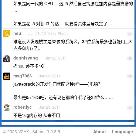
如果是同一代的 CPU ... 选 i5 然后自己掏腰包加内存是最靠谱的
...
如果是老 i5 对新 i3 的话 ... 就要看具体型号决定了 ...
hsu
Jan 28, 2014 via iPhone
27
难道没人发现楼主是32位的系统么。32位系统最多也就能用上3
点多G内存了。
dennisyang
Jan 28, 2014
28
@
hsu
差不多4G
msg7086
Jan 29, 2014
29
java+oracle的开发你们就配这种(哔——)电脑？
最少是i5+16G吧，还有现在都啥年代了还32位么……
robertlyc
Jan 29, 2014
30
不是16g内存的 从来不用
© 2026 V2EX · 64ms · 3.9.8.5
About
·
Language