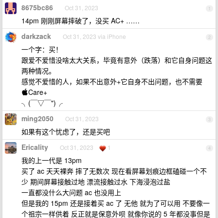
8675bc86
Oct 31, 2023
1
14pm 刚刚屏幕摔破了，没买 AC+ ……
darkzack
Oct 31, 2023 via iPhone
2
一个字：买！
跟爱不爱惜没啥太大关系，毕竟有意外（跌落）和它自身问题这
两种情况。
感觉不爱惜的人，如果不出意外+它自身不出问题，也不需要
Care+
╮(￣▽￣")╭
ming2050
Oct 31, 2023
3
如果有这个忧虑了，还是买吧
Ericality
Oct 31, 2023
1
4
我的上一代是 13pm
买了 ac 天天裸奔 摔了无数次 现在看屏幕划痕边框磕碰一个不
少 期间屏幕接触过地 漂流接触过水 下海浸泡过盐
一直都没什么大问题 ac 也没用上
但是我的 15pm 还是接着买 ac 了 无他 就为了可以用 不要像一
个祖宗一样供着 反正就是保意外呗 就像你说的 5 年都没事但是