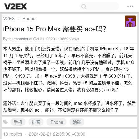
V2EX
iPhone
›
iPhone 15 Pro Max 需要买 ac+吗？
By
fruitmonster
at Oct 31, 2023 · 13669 views
本人男生，使用手机还算爱惜，现在服役的手机是 IPhone X ，18 年
11 月 1 号买的，已经用了 5 年了，早已不套壳，不贴膜了，前几天
椅子上坐着滑出去了摔了一条线，前几年几乎没有磕碰过，手机 64G
也不够了，所以想着换一个，既然换就换个 15 PM ，京东现在 15
PM ，9499 元，加 1 年 ac+是 10098 ，大概就是 1 年 600 的样子，
没买手机钱看小红书、微博、抖音，感觉 15 的后盖质量不佳，怎么
坏的都有，比较担心，请问各位大佬，我有必须要买 ac+吗？
题外话：去年朋友买了有一段时间的 mac 水杯撒了，进水坏了，然后
从淘宝，现补的 ac ，能补，不知道现在还能不能这么操作了
手机
抖音
iPhone
磕碰
18 replies
•
2024-02-21 22:35:06 +08:00