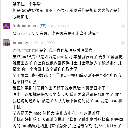
架不住一个手滑
但是 ac 确实很贵 用不上还很亏 所以看你是想裸奔奔放还是细
心爱护吧
fruitmonster
Oct 31, 2023
OP
5
@
Ericality
句句在理，老哥现在是不带套不贴膜？
Ericality
Oct 31, 2023
6
@
fruitmonster
是的 我一直也都没贴膜没带套
虽然 ac 很贵 但是因为是 pm 系列 本身就很沉了 再加个套就更
难带出去了 而且你说他内部搞得寸土寸金就是为了能薄那么几
毫米 你一个套戴上去全都白白取舍了
至于屏幕 "我不想到出二手那天一揭开膜发现还是个处" 所以我
也不打算贴膜
反正如果到时候真的出问题了就走保险 也算是回本了
没出问题那就是保险买个安心呗 反正怎么选都是代价罢了 hhh
我也说句题外话 就是个人认为最不值得的两个 ac 就是 mac 和
手机
前者是因为 mac 体积大 带出去小心一些的很难坏
手机正好相反 每天都随身携带也增加了他出意外的概率 但是国
内的 ac 被薅到只能用来保意外了 还是最苛刻的那种 所以买了