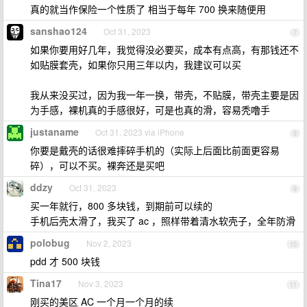
真的就当作保险一个性质了 相当于每年 700 换来随便用
sanshao124
Oct 31, 2023
7
如果你要用好几年，我觉得没必要买，成本有点高，有那钱还不
如贴膜套壳，如果你只用三年以内，我建议可以买
我从来没买过，因为我一年一换，带壳，不贴膜，带壳主要是因
为手感，裸机真的手感很好，可是也真的滑，容易秃噜手
justaname
Oct 31, 2023 via iPhone
8
你要是戴壳的话很难摔碎手机的（实际上后面比前面更容易
碎），可以不买。裸奔还是买吧
ddzy
Oct 31, 2023
9
买一年就行，800 多块钱，到期前可以续的
手机后壳太滑了，我买了 ac ，照样带着清水软壳子，全年防滑
polobug
Nov 2, 2023
10
pdd 才 500 块钱
Tina17
Nov 3, 2023
11
刚买的美区 AC 一个月一个月的续