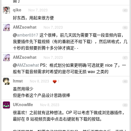
面了
qike
Nov 7, 2023
45
好东西，用起来很方便
AMZsowhat
Nov 7, 2023
46
@
amber0317
这个很棒，前几天因为需要下载一段音频内容，
我要插件先下载视频（有的番剧还不给下载），然后转格式，几
十秒的音频要折腾十多分钟才搞定- -
AMZsowhat
Nov 7, 2023
47
@
AMZsowhat
PS：格式划分如果更明确/可选就更 nice 了，一
般有下载音频需求时希望的是尽可能无损 wav 之类的
ltmst
Nov 8, 2023
1
48
虽然用得少
但是作者这个产品设计思路很棒
UKnowMe
Nov 8, 2023
49
很喜欢！之前就有这种想法。OP 可以考虑下做成浏览器插件，
最好在 B 站视频页面中点击右键就有下载的按钮。