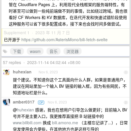
管在 Cloudflare Pages 上，利用现代全栈框架的服务端特性，有
时甚至可以做到一些纯前端做不到的事情，比如绕过跨域。我也很
看好 CF Workers 和 KV 数据库，在迭代开发和快速试错阶段使用
这种服务可以省下很多配置成本，接下来也会找时间多做尝试。
Supplement 1 · 2023 年 11 月 7 日
已开源于
https://github.com/AsterisMono/bili-fetch-svelte
下载
wasm
音乐
浏览器
57 replies
•
2023-11-14 04:02:44 +08:00
huhexian
Nov 6, 2023
1
提个建议。不知道你这个工具面向什么人群，如果是普通用户，
建议在网站里加一个输入 BV 链接的输入框，因为有些网民，不
知道地址栏是什么。
amber0317
Nov 6, 2023
OP
2
@
huhexian
感谢，我也在想用户引导怎么做更好；目前输入 BV
号并不是主要入口，我更推荐直接把 B 站链接中的
www.bilibili.com
换成
bili.amono.me
（主楼忘记讲了...），日常
突发使用会方便些，在其他地方也是这样引导的