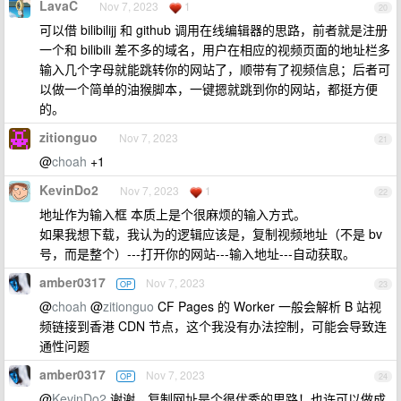
LavaC
Nov 7, 2023
1
20
可以借 bilibilijj 和 github 调用在线编辑器的思路，前者就是注册
一个和 bilibili 差不多的域名，用户在相应的视频页面的地址栏多
输入几个字母就能跳转你的网站了，顺带有了视频信息；后者可
以做一个简单的油猴脚本，一键摁就跳到你的网站，都挺方便
的。
zitionguo
Nov 7, 2023
21
@
choah
+1
KevinDo2
Nov 7, 2023
1
22
地址作为输入框 本质上是个很麻烦的输入方式。
如果我想下载，我认为的逻辑应该是，复制视频地址（不是 bv
号，而是整个）---打开你的网站---输入地址---自动获取。
amber0317
Nov 7, 2023
OP
23
@
choah
@
zitionguo
CF Pages 的 Worker 一般会解析 B 站视
频链接到香港 CDN 节点，这个我没有办法控制，可能会导致连
通性问题
amber0317
Nov 7, 2023
OP
24
@
KevinDo2
谢谢，复制网址是个很优秀的思路！也许可以做成