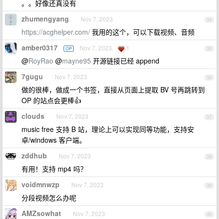
。。好像还真没有
zhumengyang
Nov 7, 2023
34
https://acghelper.com/
我用的这个，可以下载视频、音频
amber0317
Nov 7, 2023
1
OP
35
@
RoyRao
@
mayne95
开源链接已经 append
7gugu
Nov 7, 2023
36
做的很棒，做成一个书签，直接从页面上提取 BV 号再跳转到
OP 的站点会更棒👍
clouds
Nov 7, 2023
37
music free 支持 B 站，理论上可以实现同等功能，支持安
卓/windows 客户端。
zddhub
Nov 7, 2023
38
有用！支持 mp4 吗？
voidmnwzp
Nov 7, 2023
39
分段视频怎么办呢
AMZsowhat
Nov 7, 2023
40