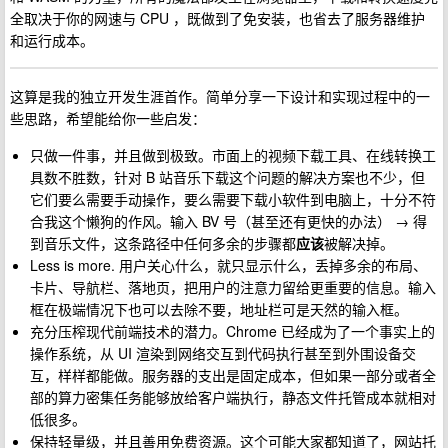
全取决于你的网速与 CPU ，既做到了免安装，也省去了服务器维护
和运行成本。
这算是我的独立开发生涯首作。简单分享一下设计和实现过程中的一
些思路，希望能给你一些启发：
只做一件事，并且做到极致。市面上的视频下载工具、在线转换工
具数不胜数，针对 B 站音乐下载这个问题的解决方案也不少，但
它们要么需要手动操作，要么需要下载小软件到电脑上，十分不符
合我这个懒狗的作风。输入 BV 号（甚至还有更快的办法） → 得
到音乐文件，这条路径中任何多余的步骤都
应该
被解决掉。
Less is more. 用户关心什么，就只显示什么，丢掉多余的布局、
卡片、导航栏、落地页，把用户的注意力留给更重要的信息。输入
框在极端情况下也可以去除不要，地址栏可是天然的输入框。
充分压榨现代前端技术的潜力。Chrome 已经成为了一个事实上的
操作系统，从 UI 渲染到网络交互到代码执行甚至到外围设备交
互，样样都能做。服务器的支出是固定成本，但如果一部分或者全
部的算力密集任务能够放给客户端执行，静态文件托管成本就相对
低很多。
保持轻量级，并且善用免费资源。这个可能大家都知道了，网站托