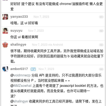
好好好 提个建议 有没有可能做成 chrome/油猴插件呢 懒人会更
爱
yanyao233
Nov 7, 2023
41
哇哦，这 ui 好好看
suyuyu
Nov 7, 2023
42
你这 ui 看着好爽啊
shalingye
Nov 7, 2023 via Android
43
很不错，期待收藏夹同步工具开源，另外我觉得做成主站域名加
字符跳转比较好，识别到后面的链接为 b 站收藏夹就自动批量下
载。
amber0317
Nov 7, 2023
OP
44
@
voidmnwzp
分段 API 是支持的，只不过我遇到的大部分音乐
视频都没有分 P ，当时就没想起来做 = =
@
AMZsowhat
上面有个老哥提了 javascript booklet 的方法，也
是从收藏夹栏就能调用，而且免安装，也许可以期待一
波？
@
shalingye
收藏夹同步的工具已经开源啦，请爬下楼，发在上