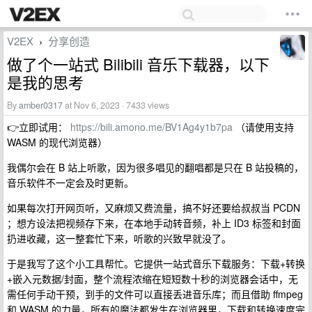
V2EX
分享创造
›
做了个一站式 Bilibili 音乐下载器，以下
是我的思考
By
amber0317
at Nov 6, 2023 · 7433 views
👉立即试用：
https://bili.amono.me/BV1Ag4y1b7pa
（请使用支持
WASM 的现代浏览器）
我偶尔会在 B 站上听歌，因为很多唱见的翻唱都是只在 B 站投稿的，
音乐软件不一定会及时更新。
如果每次打开网页听，又麻烦又费流量，搞不好还要给叔叔当 PCDN
；想方设法把视频存下来，在本地手动转音频，补上 ID3 标签和封面
扔进收藏，这一整套忙下来，听歌的兴致早就没了。
于是我写了这个小工具帮忙。它提供一站式音乐下载服务：下载+转换
+嵌入元数据/封面，整个流程浓缩在短短数十秒的浏览器会话中，无
需任何手动干预，到手的文件可以直接丢进音乐库；而且借助 ffmpeg
和 WASM 的力量，所有的魔法都发生在浏览器里，下载和转换速度完