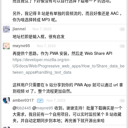
而且我试了下好像没有可以自行选择下载哪一 P 的选项。
另外，我记得 B 站是有单独的音频流的，而且好像还是 AAC ，
你为啥选择转成 MP3 呢。
jiannei
Nov 7, 2023
12
地址栏即是输入框，很有启发
mayne95
Nov 7, 2023
13
再提供个思路，作为 PWA 安装，然后走 Web Share API
https://developer.mozilla.org/en-
US/docs/Web/Progressive_web_apps/How_to/Share_data_be
tween_apps#handling_text_data
这样用户只需要在 b 站分享到你的 PWA App 就可以通过 url 拿
到视频 id 了，整个流程更加自然。
amber0317
Nov 7, 2023
OP
14
@
lbb2445
@
mayne95
收到，谢谢支持！批量下载确实是一个
大需求，我目前有一个自用项目，可以实时监控某个 B 站收藏
夹，并自动定期同步到本地；再完善下就开源出来哈