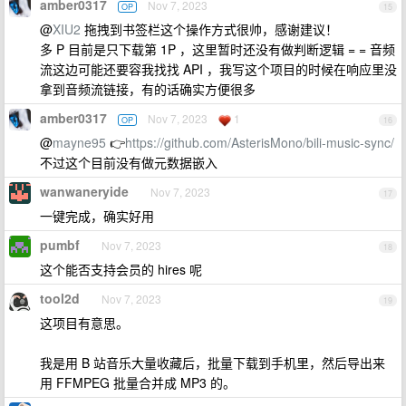
amber0317
Nov 7, 2023
OP
15
@
XIU2
拖拽到书签栏这个操作方式很帅，感谢建议！
多 P 目前是只下载第 1P ，这里暂时还没有做判断逻辑 = = 音频
流这边可能还要容我找找 API ，我写这个项目的时候在响应里没
拿到音频流链接，有的话确实方便很多
amber0317
Nov 7, 2023
1
OP
16
@
mayne95
👉
https://github.com/AsterisMono/bili-music-sync/
不过这个目前没有做元数据嵌入
wanwaneryide
Nov 7, 2023
17
一键完成，确实好用
pumbf
Nov 7, 2023
18
这个能否支持会员的 hires 呢
tool2d
Nov 7, 2023
19
这项目有意思。
我是用 B 站音乐大量收藏后，批量下载到手机里，然后导出来
用 FFMPEG 批量合并成 MP3 的。