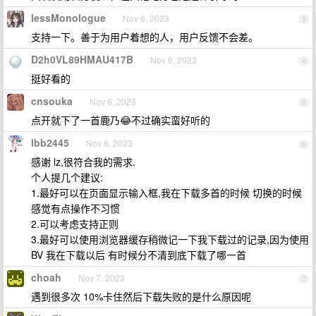
lessMonologue
Nov 6, 2023
3
支持一下。善于为用户着想的人，用户反馈不会差。
D2h0VL89HMAU417B
Nov 6, 2023
4
挺好看的
cnsouka
Nov 6, 2023
5
点开就下了一首鹿乃😂不过确实蛮好听的
lbb2445
Nov 6, 2023
6
感谢 lz,很符合我的需求.
个人提几个建议:
1.最好可以在页面显示输入框,我在下载多首的时候 切换的时候
感觉有点操作不习惯
2.可以考虑支持正则
3.最好可以使用浏览器缓存稍微记一下我下载过的记录,因为使用
BV 我在下载以后 有时候分不清到底下载了哪一首
choah
Nov 7, 2023
7
遇到很多次 10%卡住然后下载失败的是什么原因呢