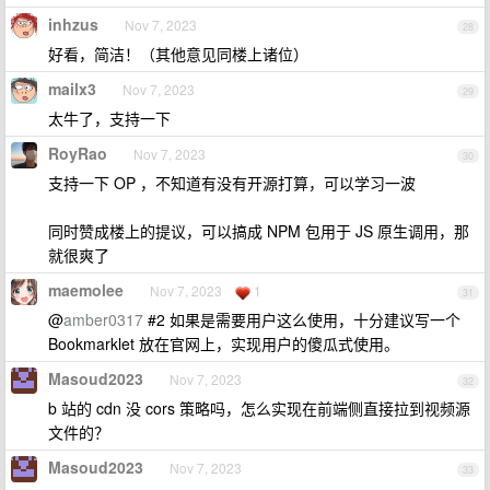
inhzus
Nov 7, 2023
28
好看，简洁！（其他意见同楼上诸位）
mailx3
Nov 7, 2023
29
太牛了，支持一下
RoyRao
Nov 7, 2023
30
支持一下 OP ，不知道有没有开源打算，可以学习一波
同时赞成楼上的提议，可以搞成 NPM 包用于 JS 原生调用，那
就很爽了
maemolee
Nov 7, 2023
1
31
@
amber0317
#2 如果是需要用户这么使用，十分建议写一个
Bookmarklet 放在官网上，实现用户的傻瓜式使用。
Masoud2023
Nov 7, 2023
32
b 站的 cdn 没 cors 策略吗，怎么实现在前端侧直接拉到视频源
文件的？
Masoud2023
Nov 7, 2023
33