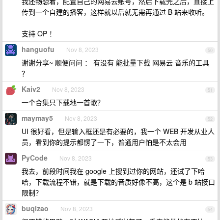
我还畅想着，配置自己的网易云账号，然后下载完之后，直接上
传到一个自建的播客，这样就以后就无需再通过 B 站来收听。
支持 OP ！
hanguofu
Nov 8, 2023
50
谢谢分享~ 顺便问问 ： 有没有 能批量下载 网易云 音乐的工具
？
Kaiv2
Nov 8, 2023
51
一个合集只下载地一首歌？
maymay5
Nov 8, 2023
52
UI 很好看，但是输入框还是有必要的，我一个 WEB 开发从业人
员，看到你的提示都愣了一下，普通用户怕是不太会用
PyCode
Nov 8, 2023
53
我去，前段时间我在 google 上搜到过你的网站，还试了下哈
哈，下载流程不错，就是下载的音质好像不高，这个是 b 站接口
限制？
buqizao
Nov 8, 2023
54