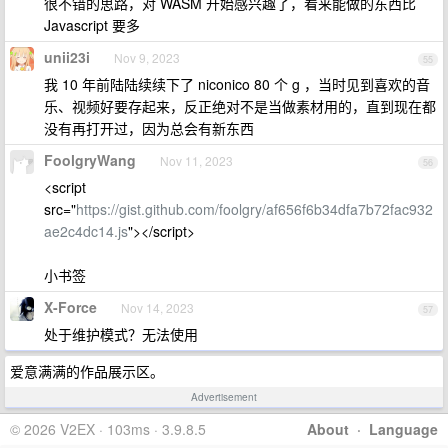
很不错的思路，对 WASM 开始感兴趣了，看来能做的东西比
Javascript 要多
unii23i
Nov 9, 2023
55
我 10 年前陆陆续续下了 niconico 80 个 g ，当时见到喜欢的音
乐、视频好要存起来，反正绝对不是当做素材用的，直到现在都
没有再打开过，因为总会有新东西
FoolgryWang
Nov 11, 2023
56
<script
src="
https://gist.github.com/foolgry/af656f6b34dfa7b72fac932
ae2c4dc14.js
"></script>
小书签
X-Force
Nov 14, 2023
57
处于维护模式？无法使用
爱意满满的作品展示区。
Advertisement
© 2026 V2EX · 103ms · 3.9.8.5
About
·
Language