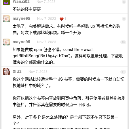
WanZi02
Nov 7, 2023
8
不错的楼主哥哥
mayne95
Nov 7, 2023
1
9
太酷了，完美解决需求。有时候听一些唱歌 up 直播切片的歌
曲，每次下载都比较麻烦。蹲一个开源
mayne95
Nov 7, 2023
10
如果能做成 npm 包也不错。const file = await
getBilibiliSong('BV1Ag4y1b7pa')。这样可以批量处理，下载收
藏夹的全部歌曲什么的。
XIU2
Nov 7, 2023
11
你这个网站比较适合整个 JS 书签，需要的时候点一下就自动切
换地址栏中的域名了。
你可以把这个书签内容放到网页中角落，引导使用者将其拖拽到
书签栏，并告诉其在需要的时候点一下即可。
另外，对于多 P 是怎么处理的？是全部下载还在只下载第一
个？