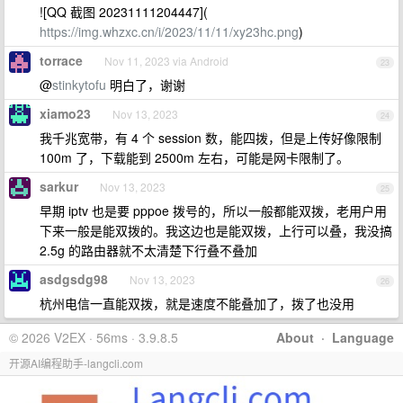
![QQ 截图 20231111204447](
https://img.whzxc.cn/i/2023/11/11/xy23hc.png
)
torrace
Nov 11, 2023 via Android
23
@
stinkytofu
明白了，谢谢
xiamo23
Nov 13, 2023
24
我千兆宽带，有 4 个 session 数，能四拨，但是上传好像限制
100m 了，下载能到 2500m 左右，可能是网卡限制了。
sarkur
Nov 13, 2023
25
早期 iptv 也是要 pppoe 拨号的，所以一般都能双拨，老用户用
下来一般是能双拨的。我这边也是能双拨，上行可以叠，我没搞
2.5g 的路由器就不太清楚下行叠不叠加
asdgsdg98
Nov 13, 2023
26
杭州电信一直能双拨，就是速度不能叠加了，拨了也没用
© 2026 V2EX · 56ms · 3.9.8.5
About
·
Language
开源AI编程助手-langcli.com