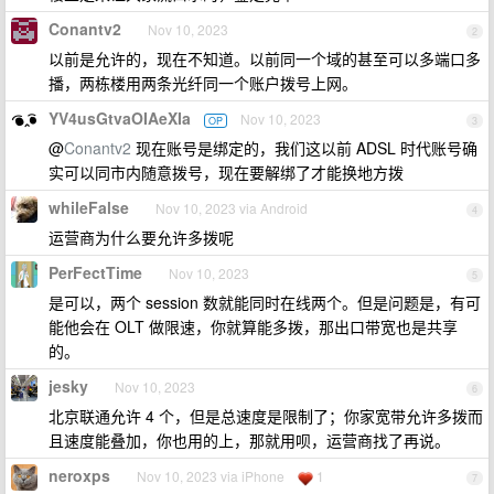
Conantv2
Nov 10, 2023
2
以前是允许的，现在不知道。以前同一个域的甚至可以多端口多
播，两栋楼用两条光纤同一个账户拨号上网。
YV4usGtvaOIAeXIa
Nov 10, 2023
OP
3
@
Conantv2
现在账号是绑定的，我们这以前 ADSL 时代账号确
实可以同市内随意拨号，现在要解绑了才能换地方拨
whileFalse
Nov 10, 2023 via Android
4
运营商为什么要允许多拨呢
PerFectTime
Nov 10, 2023
5
是可以，两个 session 数就能同时在线两个。但是问题是，有可
能他会在 OLT 做限速，你就算能多拨，那出口带宽也是共享
的。
jesky
Nov 10, 2023
6
北京联通允许 4 个，但是总速度是限制了；你家宽带允许多拨而
且速度能叠加，你也用的上，那就用呗，运营商找了再说。
neroxps
Nov 10, 2023 via iPhone
1
7