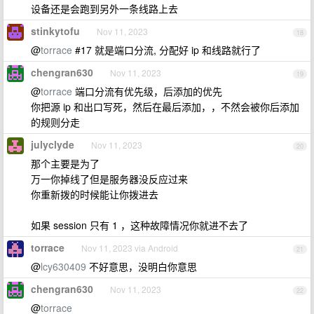
设备还是会跑到另外一条线路上去
stinkytofu
Nov 11, 2023
18
@
torrace
#17 就是端口分流, 分配好 ip 和线路就行了
chengran630
Nov 11, 2023
19
@
torrace
端口分流有优先级，后添加的优先
你把源 ip 和出口写死，然后在最后添加，，不然会被你后添加
的规则分走
julyclyde
Nov 11, 2023
20
那个主要是为了
万一你掉线了但是服务器没反应过来
你重新拨的时候能让你拨进去
如果 session 只有 1 ，这种故障情况你就进不去了
torrace
Nov 11, 2023 via Android
21
@
lcy630409
不好意思，没明白你意思
chengran630
Nov 11, 2023
22
@
torrace