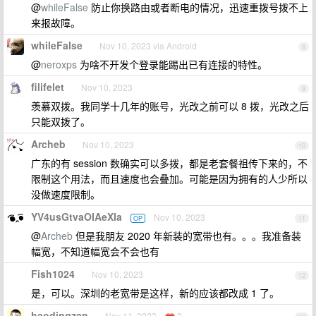
@
whileFalse
防止你换路由或者断电的情况，迅速重拨号拨不上
来报故障。
whileFalse
Nov 10, 2023 via Android
8
@
neroxps
为啥不开发个登录能踢出已有连接的特性。
filifelet
Nov 10, 2023
9
羡慕双拨。我同学十几年的账号，光改之前可以 8 拨，光改之后
只能双拨了。
Archeb
Nov 10, 2023
10
广东的有 session 数确实可以多拨，都是老套餐祖传下来的，不
限制这个用法，而且速度也会叠加。可能是因为拥有的人少所以
没做速度限制。
YV4usGtvaOIAeXIa
Nov 10, 2023
OP
11
@
Archeb
但是我朋友 2020 年新装的宽带也有。。。我准备装
幅宽，不知道幅宽会不会也有
Fish1024
Nov 10, 2023
12
是，可以。深圳的老宽带是这样，新的应该都改成 1 了。
haodingzan
Nov 11, 2023
3