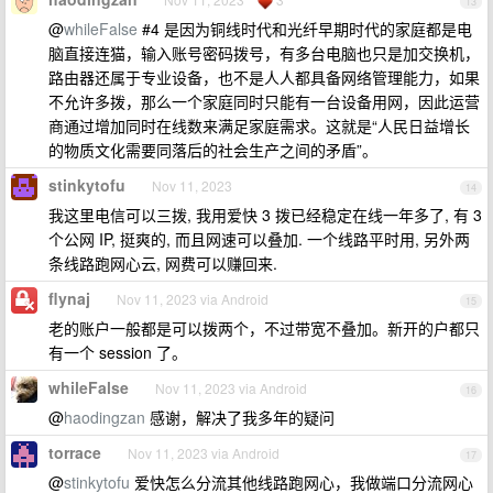
13
@
whileFalse
#4 是因为铜线时代和光纤早期时代的家庭都是电
脑直接连猫，输入账号密码拨号，有多台电脑也只是加交换机，
路由器还属于专业设备，也不是人人都具备网络管理能力，如果
不允许多拨，那么一个家庭同时只能有一台设备用网，因此运营
商通过增加同时在线数来满足家庭需求。这就是“人民日益增长
的物质文化需要同落后的社会生产之间的矛盾”。
stinkytofu
Nov 11, 2023
14
我这里电信可以三拨, 我用爱快 3 拨已经稳定在线一年多了, 有 3
个公网 IP, 挺爽的, 而且网速可以叠加. 一个线路平时用, 另外两
条线路跑网心云, 网费可以赚回来.
flynaj
Nov 11, 2023 via Android
15
老的账户一般都是可以拨两个，不过带宽不叠加。新开的户都只
有一个 session 了。
whileFalse
Nov 11, 2023 via Android
16
@
haodingzan
感谢，解决了我多年的疑问
torrace
Nov 11, 2023 via Android
17
@
stinkytofu
爱快怎么分流其他线路跑网心，我做端口分流网心