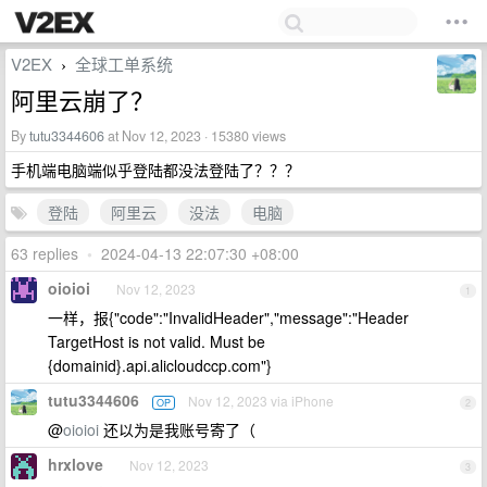
V2EX
全球工单系统
›
阿里云崩了？
By
tutu3344606
at Nov 12, 2023 · 15380 views
手机端电脑端似乎登陆都没法登陆了？？？
登陆
阿里云
没法
电脑
63 replies
•
2024-04-13 22:07:30 +08:00
oioioi
Nov 12, 2023
1
一样，报{"code":"InvalidHeader","message":"Header
TargetHost is not valid. Must be
{domainid}.api.alicloudccp.com"}
tutu3344606
Nov 12, 2023 via iPhone
OP
2
@
oioioi
还以为是我账号寄了（
hrxlove
Nov 12, 2023
3