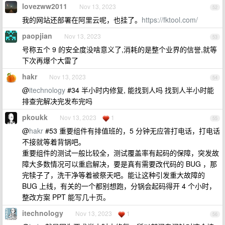
lovezww2011
Nov 13, 2023
52
我的网站还部署在阿里云呢，也挂了。
https://fktool.com/
paopjian
Nov 13, 2023
53
号称五个 9 的安全度没啥意义了,消耗的是整个业界的信誉,就等
下次再爆个大雷了
hakr
Nov 13, 2023
54
@
itechnology
#34 半小时内修复, 能找到人吗 找到人半小时能
排查完解决完发布完吗
pkoukk
Nov 13, 2023
1
55
@
hakr
#53 重要组件有排值班的，5 分钟无应答打电话，打电话
不接就等着背锅吧。
重要组件的测试一般比较全，测试覆盖率有起码的保障，突发故
障大多数情况可以重启解决，要是真有需要改代码的 BUG ，那
完犊子了，洗干净等着被祭天吧。能让这种引发重大故障的
BUG 上线，有关的一个都别想跑，分锅会起码得开 4 个小时，
整改方案 PPT 能写几十页。
itechnology
Nov 13, 2023
1
56