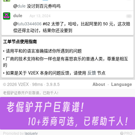
@
dule
没讨到百元券呜呜
dule
Apr 13, 2024
63
@
tutu3344606
#62 太惨了，哈哈，比起阿里的 50 元，这次赔
偿还得主动讨，结果你还没要到
工单节点使用指南
• 请用平和的语言准确描述你所遇到的问题
• 厂商的技术支持和你一样也是有喜怒哀乐的普通人类，尊重是相互
的
• 如果是关于 V2EX 本身的问题反馈，请使用
反馈
节点
© 2026 V2EX · 98ms · 3.9.8.5
About
·
Language
老倔驴证券开户巨靠谱，已助千人!
Promoted by
laojuelv
PRO