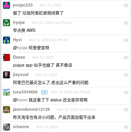
porjac233
Nov 12, 2023
38
服了 垃圾阿里赶紧倒闭算了
hysjw
Nov 12, 2023 via iPhone
39
早点换 AWS
Hyvi
Nov 12, 2023 via iPhone
40
@
hysjw
阿里便宜呀
Dzsss
Nov 12, 2023
41
yuque app 似乎也崩了 真不像话
jiayouzl
Nov 12, 2023
42
阿里巴巴最近怎么了,老出这么严重的问题.
tutu3344606
Nov 12, 2023 via iPhone
OP
43
@
baoei
我这看了下 status 还全是异常啊
jasondennis12139
Nov 12, 2023 via iPhone
44
昨天淘宝也有点小问题，产品页面加载不出来
ichanne
Nov 12, 2023
45