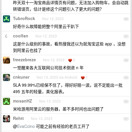
昨天双十一淘宝商品详情页有问题，无法加入购物车，会自动跳
转错误页，估计是修这个问题引入了更大的问题？
TubroRock
Nov 12, 2023
46
好奇什么故障能把整个阿里云干趴下
coolfan
Nov 12, 2023
47
这是什么级别的事故，看热搜我还以为就淘宝这些 app ，没想
到阿里云也挂了
freezebreze
Nov 12, 2023
2
48
一觉醒来各大互联网公司技术倒退 n 年
cnkuner
Nov 13, 2023 via Android
1
49
SLA 99.99%已经保不住了，得好好赔一波。说不定能出一批
495 五年的轻量，美化报表。
mosanHZ
Nov 13, 2023
50
米哈游用阿里云的服务器，差不多时间也出问题了
Rehtt
Nov 13, 2023
51
@
EvaCcino
可能之前有经验的老员工开了