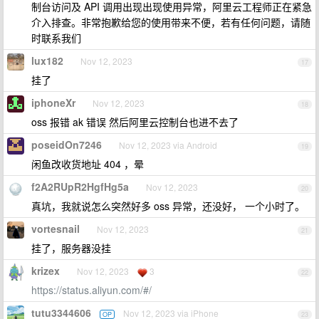
制台访问及 API 调用出现出现使用异常，阿里云工程师正在紧急
介入排查。非常抱歉给您的使用带来不便，若有任何问题，请随
时联系我们
lux182
Nov 12, 2023
17
挂了
iphoneXr
Nov 12, 2023
18
oss 报错 ak 错误 然后阿里云控制台也进不去了
poseidOn7246
Nov 12, 2023 via Android
19
闲鱼改收货地址 404 ，晕
f2A2RUpR2HgfHg5a
Nov 12, 2023
20
真坑，我就说怎么突然好多 oss 异常，还没好， 一个小时了。
vortesnail
Nov 12, 2023
21
挂了，服务器没挂
krizex
Nov 12, 2023
3
22
https://status.aliyun.com/#/
tutu3344606
Nov 12, 2023 via iPhone
OP
23