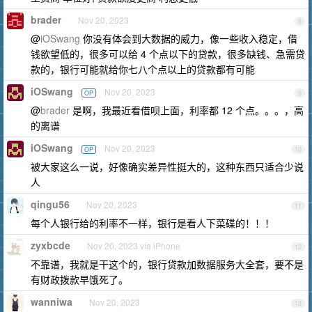
brader
Nov 20, 2023
8
@
iOSwang
你没有体会到大数据的威力，像一些收入稳定，借
钱欲望低的，很多可以给 4 个点以下的贷款，很多缺钱、急需贷
款的，银行可能就给你七八个点以上的贷款都有可能
iOSwang
Nov 20, 2023
OP
9
@
brader
是啊，我最近看借呗上面，利率都 12 个点。。。，高
的离谱
iOSwang
Nov 20, 2023
OP
10
被大家这么一说，好像确实差异性挺大的，这种东西只适合少说
人
qingu56
Nov 20, 2023
11
每个人银行给的利率不一样，银行是看人下菜碟的！！！
zyxbcde
Nov 20, 2023 via iPhone
12
不靠谱，我就是干这个的，银行贷款加数据服务大全套，要不是
有财政拨款早饿死了。
wanniwa
Nov 20, 2023
13