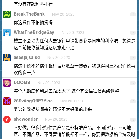
有没有存款利率排行
BreakTheBank
Nov 20, 2023
14
你这操作不怕抽贷吗
WhatTheBridgeSay
Nov 20, 2023
15
楼主不会以为任何人去银行申请带宽都是同样的利率吧，想清楚
这个前提你就知道这玩意走不通
asasjajsajsd
Nov 20, 2023
16
搞这个还不如搞个银行理财收益一览表，我觉得阿姨妈妈们还喜
欢的多一点
DOOMS
Nov 20, 2023
17
每个人额度和利息差距太大了 这个完全靠征信系统调整
28Sv0ngQfIE7Yloe
Nov 20, 2023
18
靠谱的数据从哪来？感觉不太好做的出来
showonder
Nov 20, 2023
19
不好做，很多银行信贷产品是非标准产品，不同银行、不同地
区、不同产品、不同营销阶段都不一样，你要把数据搞全搞及时