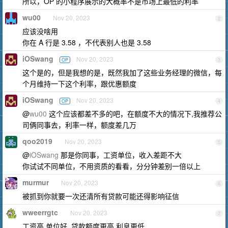
所以，OP 的小程序展示的大概率不是市场上最低的利率
wu00
Nov 20, 2023
2
应该没啥用
你在 A 行是 3.58 ，不代表别人也是 3.58
iOSwang
Nov 20, 2023
OP
3
这个是的，但是我想的是，既然我加了这些业务经理的微信，每
个月维持一下这个利率，跟优惠额度
iOSwang
Nov 20, 2023
OP
4
@
wu00
这个应该都差不多的吧，在额度不大的情况下,我推荐公
司俩同事去，利率一样，额度差几万
qoo2019
Nov 20, 2023
5
@
iOSwang
那是你同事，工资单位，收入差距不大
你试试不同单位，不用资质的看看，分分钟差别一倍以上
murmur
Nov 20, 2023
6
被抓到你就要一次还清所有贷款可能还得影响征信
wweerrgtc
Nov 20, 2023
7
工资高 单位好, 贷款额度更高 利息更低