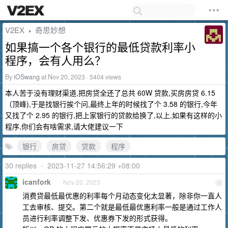
V2EX
奇思妙想
›
如果搞一个各个银行的最低贷款利率小
程序，会有人用么？
By
iOSwang
at Nov 20, 2023 · 5404 views
本人苦于没有理财渠道,把房贷全还了总共 60W 贷款,买房房贷 6.15
（顶峰),于是找银行挨个问,最终上年的时候找了个 3.58 的银行,今年
又找了个 2.95 的银行,把上家银行的贷款给换了,以上,如果有这样的小
程序,你们会有啥需求,请大佬建议一下
银行
房贷
贷款
程序
30 replies
•
2023-11-27 14:56:29 +08:00
icanfork
Nov 20, 2023
1
消费贷最低最优惠的利率每个月动态变化太显著，除非你一直人
工去审核、提交。第二个就是最低最优惠利率一般是通过工作人
员进行利率调整下发、优惠券下发的形式获得。