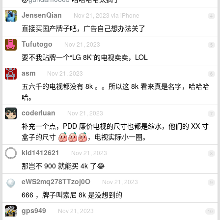
JensenQian
Nov 21, 2023 via iPhone
4
直接买国产牌子吧，广告自己想办法关了
Tufutogo
Nov 21, 2023
5
要不我贴牌一个“LG 8K”的电视卖卖，LOL
asm
Nov 21, 2023
6
五六千的电视都没有 8k 。。所以这 8k 看来真是名字，哈哈哈
哈。
coderluan
Nov 21, 2023
7
补充一个点，PDD 廉价电视的尺寸也都是缩水，他们的 XX 寸
盒子的尺寸
，电视实际小一圈。
kid1412621
Nov 21, 2023
8
那岂不 900 就能买 4k 了😂
eWS2mq278TTzoj0O
Nov 21, 2023
9
666 ，牌子叫索尼 8k 是没想到的
gps949
Nov 21, 2023
10