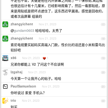
不足也不管，关键是他在内外屏幕之间贴了一个保修贴,离边框
也很远估计有十几厘米，已经影响观看了，然后一看那贴纸，原
来是用贴纸是把坏点遮住了，这东西迟早漏液。感觉是回收的，
或者次品屏幕 组装的
zhangyichent
Nov 21, 2023
17
@
gundam0603
哈哈哈哈，太秀了
zhangyichent
Nov 21, 2023
18
索尼电视要买起码买高端入门款，性价比的话还是小米和雷鸟比
较好吧
x86
Nov 21, 2023
1
19
兄弟你都能上 V2 了问这个不应该啊
lzgshsj
Nov 21, 2023
20
今天第一个让我开心的帖子。哈哈
PaulSamuelson
Nov 21, 2023
21
你听说过 索爱 手机么？
trio
Nov 21, 2023
22
别买