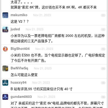
太逗了。。。。
就算是“索尼 8K”牌，这价钱也买不来 8K 啊，4K 都买不来
mskumiko
Nov 21, 2023
11
这是 V2 ？？
juded
Nov 21, 2023
12
小米华为以及一票老牌电视厂商都有 2000 左右的机型，比这种
擦边碰瓷的三无产品强多了。
BigShot404
Nov 21, 2023
13
小米的 ES50 也不贵，当个电视显示器也足够了，广电好像规定
了今后不许有开屏广告。
BwNVlwSq
Nov 21, 2023
14
怎么可能这么便宜
huaxxy94
Nov 21, 2023
15
B 站有评测,55 寸的买回来估计只有 40 寸
gundam0603
Nov 21, 2023
16
对了 亲戚买的这个"索尼 8k"电视,品牌啥的都先不管，屏幕尺寸