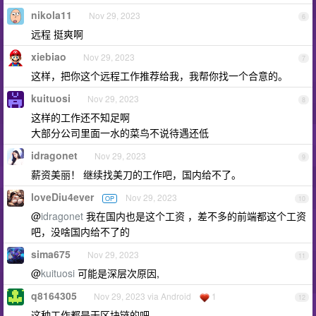
nikola11
Nov 29, 2023
6
远程 挺爽啊
xiebiao
Nov 29, 2023
7
这样，把你这个远程工作推荐给我，我帮你找一个合意的。
kuituosi
Nov 29, 2023
8
这样的工作还不知足啊
大部分公司里面一水的菜鸟不说待遇还低
idragonet
Nov 29, 2023
9
薪资美丽！ 继续找美刀的工作吧，国内给不了。
loveDiu4ever
Nov 29, 2023
OP
10
@
idragonet
我在国内也是这个工资 ，差不多的前端都这个工资
吧，没啥国内给不了的
sima675
Nov 29, 2023
11
@
kuituosi
可能是深层次原因,
q8164305
Nov 29, 2023 via Android
1
12
这种工作都是干区块链的吧