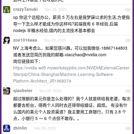
crazyTanuki
Nov 29, 2023
13
op 你这个远程办公，薪资 5 万左右是我梦寐以求的生活,方便指
导一下怎么样才能成为你这样吗?前端我有 6 年经验,后端
nodejs 半桶水经验,国内的主流技术基本都会
zoe1016aaa
Nov 29, 2023
14
NV 上海考虑么，如果您感兴趣，可以加我微信-18867144803
或者发送您简历到我的邮箱
-xiaozhao@nvidia.com
岗位链接如下：
https://nvidia.wd5.myworkdayjobs.com/NVIDIAExternalCareer
Site/job/China-Shanghai/Machine-Learning-Software-
Platform-Architect_JR1968374
qiaobeier
Nov 29, 2023
15
超过限额的美元你是怎么处理的？我个人就是转给我老婆，每次
都要去柜台，得两个人同时去还得带结婚证，超烦。 有没有什
么国内的美元个人投资渠道？我主要用工商银行，只有 2.8 个
点，小银行 5 ～ 6 个点但不敢存。。
zbinlin
Nov 29, 2023
16