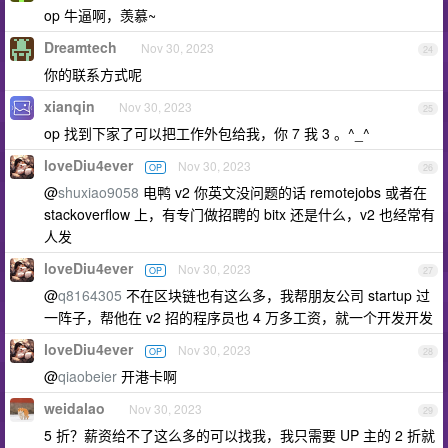
op 牛逼啊，羡慕~
Dreamtech
Nov 30, 2023
24
你的联系方式呢
xianqin
Nov 30, 2023
25
op 找到下家了可以把工作外包给我，你 7 我 3 。^_^
loveDiu4ever
Nov 30, 2023
OP
26
@
shuxiao9058
电鸭 v2 你英文没问题的话 remotejobs 或者在
stackoverflow 上，有专门做招聘的 bitx 还是什么，v2 也经常有
人发
loveDiu4ever
Nov 30, 2023
OP
27
@
q8164305
不在区块链也有这么多，我帮朋友公司 startup 过
一阵子，帮他在 v2 招的程序员也 4 万多工资，就一个开发开发
loveDiu4ever
Nov 30, 2023
OP
28
@
qiaobeier
开港卡啊
weidalao
Nov 30, 2023
29
5 折？薪资给不了这么多的可以找我，我只需要 UP 主的 2 折就