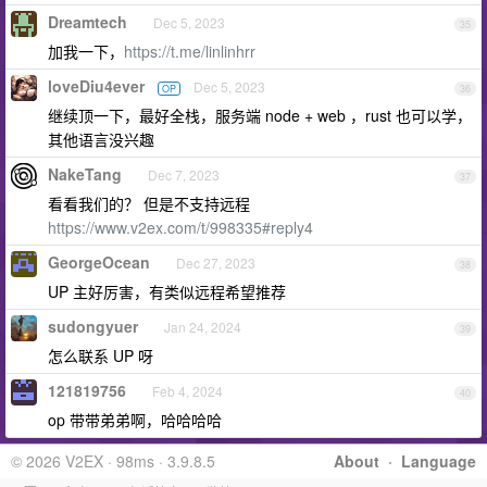
Dreamtech
Dec 5, 2023
35
加我一下，
https://t.me/linlinhrr
loveDiu4ever
Dec 5, 2023
OP
36
继续顶一下，最好全栈，服务端 node + web ，rust 也可以学，
其他语言没兴趣
NakeTang
Dec 7, 2023
37
看看我们的？ 但是不支持远程
https://www.v2ex.com/t/998335#reply4
GeorgeOcean
Dec 27, 2023
38
UP 主好厉害，有类似远程希望推荐
sudongyuer
Jan 24, 2024
39
怎么联系 UP 呀
121819756
Feb 4, 2024
40
op 带带弟弟啊，哈哈哈哈
© 2026 V2EX · 98ms · 3.9.8.5
About
·
Language