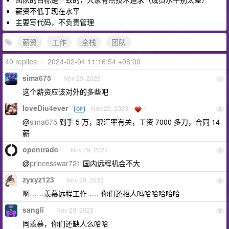
薪资不低于现在水平
主要写代码，不负责管理
薪资
工作
全栈
团队
40 replies
•
2024-02-04 11:16:54 +08:00
sima675
Nov 29, 2023
1
这个薪资应该对外的多些吧
loveDiu4ever
Nov 29, 2023
1
OP
2
@
sima675
到手 5 万，跟汇率有关，工资 7000 多刀，合同 14
薪
opentrade
Nov 29, 2023
3
@
princesswar721
国内远程机会不大
zyxyz123
Nov 29, 2023
4
啊……羡慕远程工作……你们还招人吗哈哈哈哈哈
sangli
Nov 29, 2023
5
同羡慕，你们还缺人么哈哈