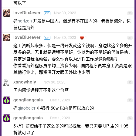
可以了
loveDiu4ever
Nov 30, 2023
OP
30
@
horizon
开发是中国人，但是有不在国内的，老板是海外，运
营也是海外
loveDiu4ever
Nov 30, 2023
1
OP
31
这工资听起来多，但是一线开发就这个钱啊，身边比这个多的开
发多的是。无非就是远程不坐班，你以为的不坐班的代价是啥，
肯定是自我驱动强，要么你真以为远程工作是送你钱呢？
你看看海外程序员平均工资多少啊...国内程序员本身工资高是跟
其他行业比，那资深开发跟国外比也少啊
xsnowholy
Nov 30, 2023
32
国内感觉远程开不到这个价啊
gengliangcais
Dec 1, 2023
33
@
qiaobeier
小银行 50w 以内是可以放心的
gengliangcais
Dec 1, 2023
34
5 折？薪资给不了这么多的可以找我，我只需要 UP 主的 1.95
折就可以了