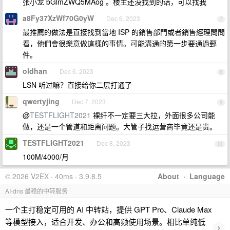
张小龙 bGlmZWQ5MAog 。楼主还没找到的话，可以找我
a8Fy37XzWf70G0yW
Dec 6, 2023
7
最推薦的做法是直接找到當地 ISP 的銷售部門或者銷售經理問問
看，他們會很樂意做這樣的事情。可能溝通的第一步要通過郵
件。
oldhan
Dec 6, 2023
8
LSN 听过嘛？直接给你二层打通了
qwertyjing
Dec 7, 2023
9
@
TESTFLIGHT2021
裸纤不一定要三大拉，外面很多公司能
做，还是一个管道和距离问题。大管子找运营商毕竟还是贵。
TESTFLIGHT2021
Dec 8, 2023
10
100M/4000/月
© 2026 V2EX · 40ms · 3.9.8.5
About
·
Language
AI-dns 最稳的中转服务
一个主打稳定可用的 AI 中转站，提供 GPT Pro、Claude Max
等模型接入，适合开发、办公和高频使用场景。相比单纯低
›