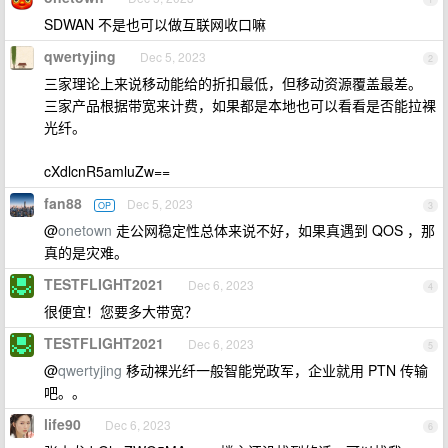
SDWAN 不是也可以做互联网收口嘛
qwertyjing
Dec 5, 2023
2
三家理论上来说移动能给的折扣最低，但移动资源覆盖最差。
三家产品根据带宽来计费，如果都是本地也可以看看是否能拉裸
光纤。
cXdlcnR5amluZw==
fan88
Dec 5, 2023
OP
3
@
onetown
走公网稳定性总体来说不好，如果真遇到 QOS ，那
真的是灾难。
TESTFLIGHT2021
Dec 6, 2023
4
很便宜！您要多大带宽？
TESTFLIGHT2021
Dec 6, 2023
5
@
qwertyjing
移动裸光纤一般智能党政军，企业就用 PTN 传输
吧。。
life90
Dec 6, 2023
6