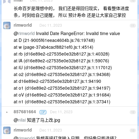
10
长命百岁是理想中的， 我们还是得回归现实， 看看整体进度
条，时刻给自己提醒， 所以 预计寿命 还是让大家自己掌控
rimworld
Dec 11, 2023
11
@
rimworld
Invalid Date RangeError: Invalid time value
at D (21-9005f61eeac4604b.js:76:19748)
at w (page-37ab4cacf8821ef0.js:1:4514)
at rb (d16e89e2-c27535e0e32b8127.js:1:40328)
at lA (d16e89e2-c27535e0e32b8127.js:1:59076)
at iU (d16e89e2-c27535e0e32b8127.js:1:117012)
at o2 (d16e89e2-c27535e0e32b8127.js:1:94368)
at d16e89e2-c27535e0e32b8127.js:1:94190
at o1 (d16e89e2-c27535e0e32b8127.js:1:94197)
at oV (d16e89e2-c27535e0e32b8127.js:1:91684)
at n1 (d16e89e2-c27535e0e32b8127.js:1:37341)
857681664
Dec 11, 2023
OP
12
@
nilai
知道了马上改.jpg
rimworld
Dec 11, 2023
13
@
rimworld
我想直接打字输入日期，但好像只能选择？