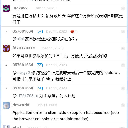
luckyv2
Dec 11, 2023
4
要是能在方格上面 鼠标放过去 浮窗这个方框所代表的日期就更
好了
857681664
Dec 11, 2023
1
OP
5
@
nilai
这不是想让大家都长命百岁吗
fd7917931e
Dec 11, 2023
6
如果可以把参数添加到 URL 上，方便共享也是极好的
857681664
Dec 11, 2023
OP
7
@
luckyv2
你说的这个正是我昨天最后一个想完成的 feature ，
可惜时间来不及了 hh ，我给补上
857681664
Dec 11, 2023
OP
8
@
fd7917931e
好主意诶，列入计划
rimworld
Dec 11, 2023
9
Application error: a client-side exception has occurred (see
the browser console for more information).
nilai
Dec 11, 2023