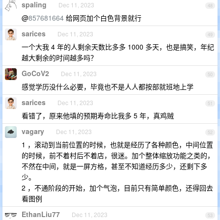
spaling
Dec 11, 2023
48
@
857681664
给网页加个白色背景就行
sarices
Dec 11, 2023
49
一个大我 4 年的人剩余天数比多多 1000 多天，也是搞笑，年纪
越大剩余的时间越多吗？
GoCoV2
Dec 11, 2023
50
感觉学历没什么必要，毕竟也不是人人都按部就班地上学
sarices
Dec 11, 2023
51
看错了，原来他填的预期寿命比我多 5 年，真鸡贼
vagary
Dec 11, 2023
52
1 ，滚动到当前位置的时候，也就是经历了各种颜色，中间位置
的时候，前不着村后不着店，很迷。加个整体缩放功能之类的，
不然在中间，就是一屏方格，甚至不知道经历多少，还剩下多
少。
2 ，不通阶段的开始，加个气泡，目前只有简单颜色，还得回去
看图例
EthanLiu77
Dec 11, 2023
53