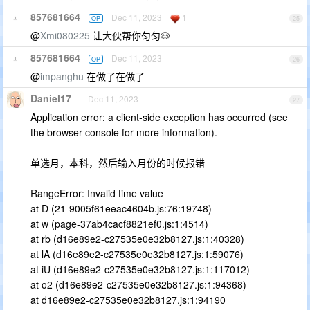
857681664
Dec 11, 2023
1
OP
25
@
Xmi080225
让大伙帮你匀匀🐶
857681664
Dec 11, 2023
OP
26
@
impanghu
在做了在做了
Daniel17
Dec 11, 2023
27
Application error: a client-side exception has occurred (see
the browser console for more information).
单选月，本科，然后输入月份的时候报错
RangeError: Invalid time value
at D (21-9005f61eeac4604b.js:76:19748)
at w (page-37ab4cacf8821ef0.js:1:4514)
at rb (d16e89e2-c27535e0e32b8127.js:1:40328)
at lA (d16e89e2-c27535e0e32b8127.js:1:59076)
at iU (d16e89e2-c27535e0e32b8127.js:1:117012)
at o2 (d16e89e2-c27535e0e32b8127.js:1:94368)
at d16e89e2-c27535e0e32b8127.js:1:94190