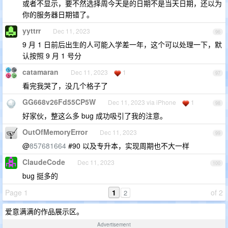
或者不显示，要不然选择周今天是的日期不是当天日期，还以为
你的服务器日期错了。
yyttrr
Dec 11, 2023
96
9 月 1 日前后出生的人可能入学差一年，这个可以处理一下，默
认按照 9 月 1 号分
catamaran
Dec 11, 2023
1
97
看完我哭了，没几个格子了
GG668v26Fd55CP5W
Dec 11, 2023 via iPhone
1
98
好家伙，整这么多 bug 成功吸引了我的注意。
OutOfMemoryError
Dec 11, 2023
99
@
857681664
#90 以及专升本，实现周期也不大一样
ClaudeCode
Dec 11, 2023
100
bug 挺多的
Page 1
1
of 2
2
爱意满满的作品展示区。
Advertisement