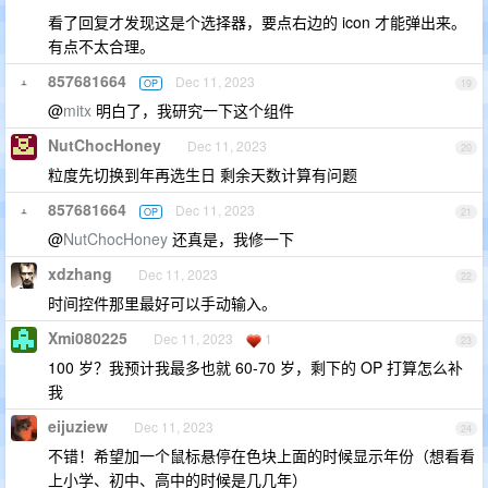
看了回复才发现这是个选择器，要点右边的 icon 才能弹出来。
有点不太合理。
857681664
Dec 11, 2023
OP
19
@
mitx
明白了，我研究一下这个组件
NutChocHoney
Dec 11, 2023
20
粒度先切换到年再选生日 剩余天数计算有问题
857681664
Dec 11, 2023
OP
21
@
NutChocHoney
还真是，我修一下
xdzhang
Dec 11, 2023
22
时间控件那里最好可以手动输入。
Xmi080225
Dec 11, 2023
1
23
100 岁？我预计我最多也就 60-70 岁，剩下的 OP 打算怎么补
我
eijuziew
Dec 11, 2023
24
不错！希望加一个鼠标悬停在色块上面的时候显示年份（想看看
上小学、初中、高中的时候是几几年）