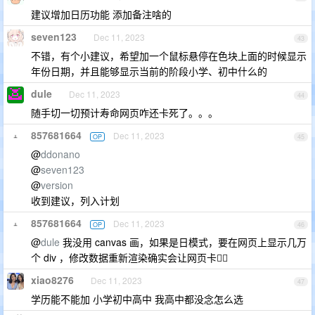
建议增加日历功能 添加备注啥的
seven123
Dec 11, 2023
43
不错，有个小建议，希望加一个鼠标悬停在色块上面的时候显示
年份日期，并且能够显示当前的阶段小学、初中什么的
dule
Dec 11, 2023
44
随手切一切预计寿命网页咋还卡死了。。。
857681664
Dec 11, 2023
OP
45
@
ddonano
@
seven123
@
version
收到建议，列入计划
857681664
Dec 11, 2023
OP
46
@
dule
我没用 canvas 画，如果是日模式，要在网页上显示几万
个 div ，修改数据重新渲染确实会让网页卡😮‍💨
xiao8276
Dec 11, 2023
47
学历能不能加 小学初中高中 我高中都没念怎么选