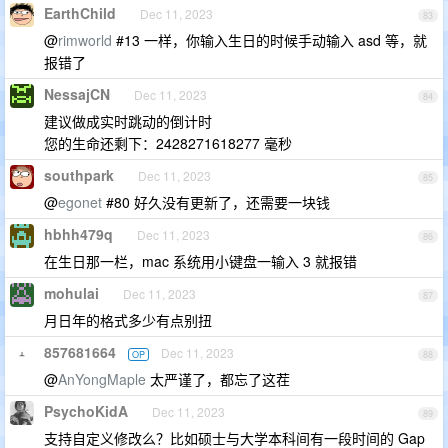
EarthChild
Dec 11, 2023
83
@
rimworld
#13 一样，你输入生日的时候手动输入 asd 等，就
报错了
NessajCN
Dec 11, 2023
84
建议做成实时跳动的倒计时
您的生命还剩下：2428271618277 毫秒
southpark
Dec 11, 2023
85
@
egonet
#80 好久没有更新了，还需要一块钱
hbhh479q
Dec 11, 2023
86
在生日那一栏，mac 系统用小键盘一输入 3 就报错
mohulai
Dec 11, 2023
87
月日年的格式多少有点别扭
857681664
Dec 11, 2023
OP
88
@
AnYongMaple
太严谨了，都忘了这茬
PsychoKidA
Dec 11, 2023
89
支持自定义修改么？比如硕士与大学本科间有一段时间的 Gap