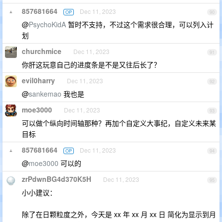
857681664
Dec 11, 2023
OP
90
@
PsychoKidA
暂时不支持，不过这个需求很合理，可以列入计
划
churchmice
Dec 11, 2023
91
你肝这玩意自己的进度条是不是又往后长了？
evil0harry
Dec 11, 2023
92
@
sankemao
我也是
moe3000
Dec 11, 2023
93
可以做个纵向时间轴那种？再加个自定义大事纪，自定义未来某
目标
857681664
Dec 11, 2023
OP
94
@
moe3000
可以的
zrPdwnBG4d370K5H
Dec 11, 2023
95
小小建议：
除了在日颗粒度之外，今天是 xx 年 xx 月 xx 日 简化为显示到月