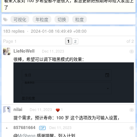
看来大家对 100 岁希望都不是很大，紧急更新把预期寿命给大家加上
了
可视化
年粒度
切换
粒度
183 replies
•
2024-01-08 16:49:49 +08:00
Page 1
1
of 2
2
LieNoWell
Dec 11, 2023
1
很棒，希望可以调下暗黑模式的效果：
nilai
Dec 11, 2023
1
2
提个需求，预计寿命：100 岁 这个选项改为可输入设置，
857681664
Dec 11, 2023
OP
3
@
MrSheng
感谢提醒，列入计划