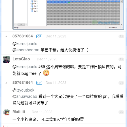
857681664
Dec 11, 2023
OP
72
@
kernelpanic
@
abersheeran
学艺不精，给大伙笑话了（
LetsGiao
Dec 11, 2023
73
@
kernelpanic
#69 这不周末做的嘛，要是工作日摸鱼做的，可
能就 bug free 了
857681664
Dec 11, 2023
OP
74
@
lzyoutlook
@
zhuawadao
看到一个大兄弟提交了一个周粒度的 pr ，我看看
没问题就可以发布了
Maiiiiii
Dec 11, 2023
75
一个小的建议，可以增加入学年纪的配置