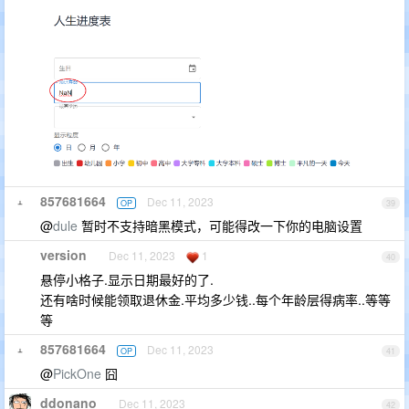
857681664
Dec 11, 2023
OP
39
@
dule
暂时不支持暗黑模式，可能得改一下你的电脑设置
version
Dec 11, 2023
1
40
悬停小格子.显示日期最好的了.
还有啥时候能领取退休金.平均多少钱..每个年龄层得病率..等等
等
857681664
Dec 11, 2023
OP
41
@
PickOne
囧
ddonano
Dec 11, 2023
42