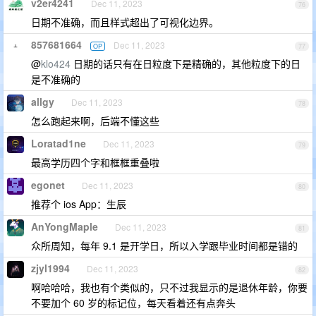
v2er4241
Dec 11, 2023
76
日期不准确，而且样式超出了可视化边界。
857681664
Dec 11, 2023
OP
77
@
klo424
日期的话只有在日粒度下是精确的，其他粒度下的日
是不准确的
allgy
Dec 11, 2023
78
怎么跑起来啊，后端不懂这些
Loratad1ne
Dec 11, 2023
79
最高学历四个字和框框重叠啦
egonet
Dec 11, 2023
80
推荐个 ios App：生辰
AnYongMaple
Dec 11, 2023
81
众所周知，每年 9.1 是开学日，所以入学跟毕业时间都是错的
zjyl1994
Dec 11, 2023
82
啊哈哈哈，我也有个类似的，只不过我显示的是退休年龄，你要
不要加个 60 岁的标记位，每天看着还有点奔头