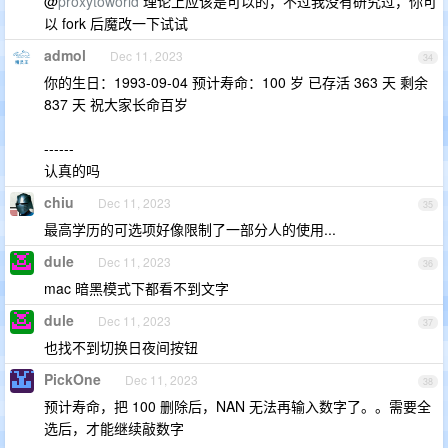
@
proxytoworld
理论上应该是可以的，不过我没有研究过，你可
以 fork 后魔改一下试试
admol
Dec 11, 2023
34
你的生日：1993-09-04 预计寿命：100 岁 已存活 363 天 剩余
837 天 祝大家长命百岁
------
认真的吗
chiu
Dec 11, 2023
35
最高学历的可选项好像限制了一部分人的使用...
dule
Dec 11, 2023
36
mac 暗黑模式下都看不到文字
dule
Dec 11, 2023
37
也找不到切换日夜间按钮
PickOne
Dec 11, 2023
38
预计寿命，把 100 删除后，NAN 无法再输入数字了。。需要全
选后，才能继续敲数字