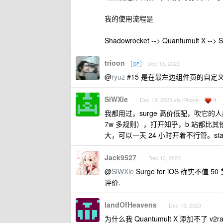
我的使用流程是
Shadowrocket --> Quantumult X --> S
trioon
Dec 13, 2023
OP
@
ryuz
#15 是在最左边组件页的自
SiWXie
4
Dec 13, 2023 via iPhone
我都用过，surge 高价低配，吹它
7w 多规则），打开知乎，b 站都比
大，可以一天 24 小时开着不行管。s
Jack9527
Dec 13, 2023
@
SiWXie
Surge for iOS 确实不值 
评价.
landOfHeavens
Dec 13, 2023
为什么我 Quantumult X 添加不了 v