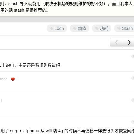
sh 规则，stash 导入就能用（取决于机场的规则维护的好不好）。而且我本人
话 stash 是很推荐的。
Loon
颜值
功耗
Stash
❮
❯
十几二十的电，主要还是看规则数量吧
1
Phone
1
 surge ，iphone 从 wifi 切 4g 的时候不再便秘一样要很久才恢复网