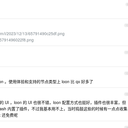
1
com/i/2023/12/13/65791490c25df.png
/65791496022f8.png
1
1
on 。使用体验和支持的节点类型上 loon 比 qx 好多了
1
的 UI ，loon 的 UI 也很不错，loon 配置方式也挺好，插件也很丰富，但
。stash 内置了插件，不过我基本用不上，当时捣鼓这些的时候有一点点收集
x 还免费呢
1