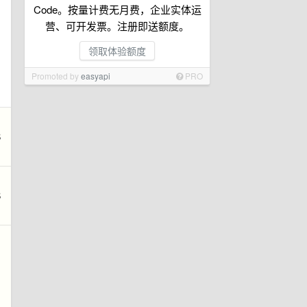
Code。按量计费无月费，企业实体运
营、可开发票。注册即送额度。
领取体验额度
Promoted by
easyapi
PRO
B
B