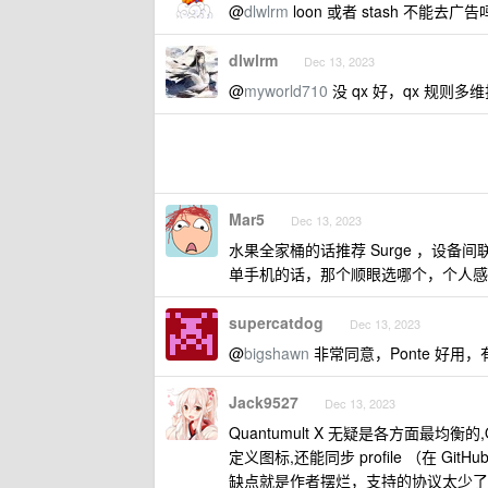
@
dlwlrm
loon 或者 stash 不能去广
dlwlrm
Dec 13, 2023
@
myworld710
没 qx 好，qx 规则
Mar5
Dec 13, 2023
水果全家桶的话推荐 Surge ，设
单手机的话，那个顺眼选哪个，个人感
supercatdog
Dec 13, 2023
@
bigshawn
非常同意，Ponte 好用
Jack9527
Dec 13, 2023
Quantumult X 无疑是各方面最均衡的,Q
定义图标,还能同步 profile （在 GitH
缺点就是作者摆烂，支持的协议太少了