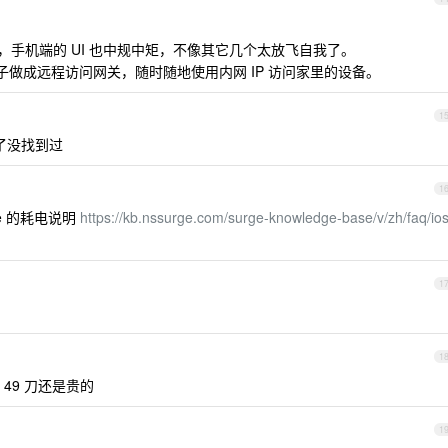
得最好，手机端的 UI 也中规中矩，不像其它几个太放飞自我了。
V 盒子做成远程访问网关，随时随地使用内网 IP 访问家里的设备。
1
次了没找到过
1
e 的耗电说明
https://kb.nssurge.com/surge-knowledge-base/v/zh/faq/ios
1
1
 49 刀还是贵的
1