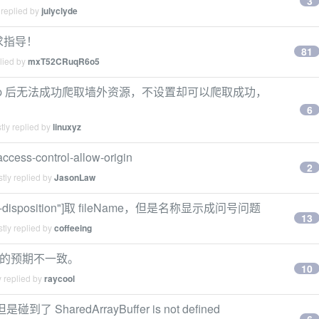
3
 replied by
julyclyde
求指导！
81
lied by
mxT52CRuqR6o5
ip 后无法成功爬取墙外资源，不设置却可以爬取成功，
6
tly replied by
linuxyz
ess-control-allow-origin
2
tly replied by
JasonLaw
t-disposition"]取 fileName，但是名称显示成问号问题
13
tly replied by
coffeeing
库，产生的预期不一致。
10
 replied by
raycool
碰到了 SharedArrayBuffer is not defined