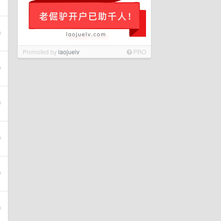
Promoted by
laojuelv
PRO