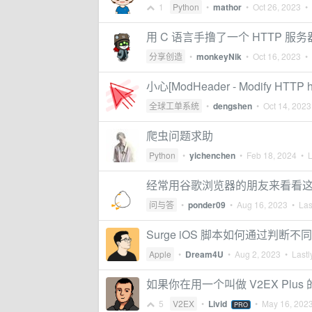
1
Python
•
mathor
•
Oct 26, 2023
• 
用 C 语言手撸了一个 HTTP 服
分享创造
•
monkeyNik
•
Oct 16, 2023
• 
小心[ModHeader - Modify HTTP 
全球工单系统
•
dengshen
•
Oct 14, 2023
爬虫问题求助
Python
•
yichenchen
•
Feb 18, 2024
• L
经常用谷歌浏览器的朋友来看看
问与答
•
ponder09
•
Aug 16, 2023
• Last
Surge iOS 脚本如何通过判断不同
Apple
•
Dream4U
•
Aug 2, 2023
• Lastl
如果你在用一个叫做 V2EX Plu
5
V2EX
•
Livid
•
May 16, 202
PRO