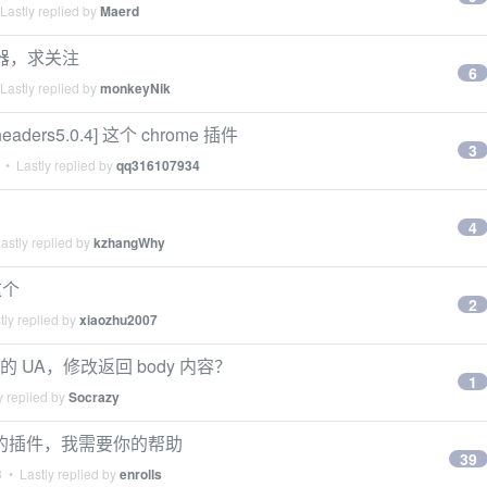
Lastly replied by
Maerd
务器，求关注
6
Lastly replied by
monkeyNik
headers5.0.4] 这个 chrome 插件
3
• Lastly replied by
qq316107934
4
astly replied by
kzhangWhy
这个
2
ly replied by
xiaozhu2007
的 UA，修改返回 body 内容？
1
y replied by
Socrazy
s 的插件，我需要你的帮助
39
3
• Lastly replied by
enrolls