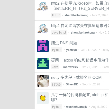
http2 在批量请求(get)时，如
（net::ERR_HTTP2_SERVER
HTTP
•
shentibeitaokong
•
Nov 2, 2020
http2 自定义请求头在批量请求
JavaScript
•
shentibeitaokong
•
Nov 5, 
爬虫 DNS 问题
Python
•
yezhiye
•
Oct 31, 2020
• Lastly
疑问， axios 响应和错误字段
Java
•
madworks
•
Oct 27, 2020
• Lastl
netty 多线程下载服务器 OOM
问与答
•
OliverDD
•
Sep 14, 2020
几乎一样的代码和配置, aiohttp 
哪?
Python
•
woshichuanqilz
•
Aug 5, 2020
•