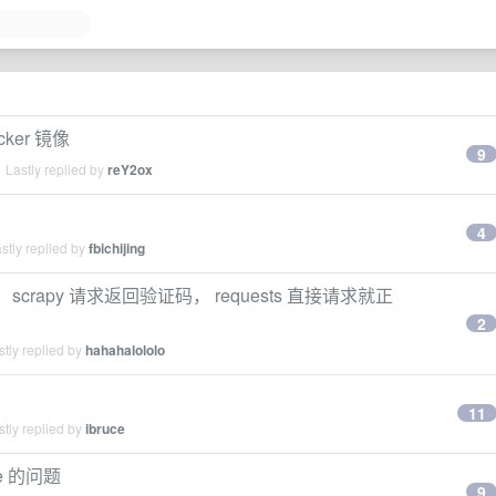
ocker 镜像
9
 Lastly replied by
reY2ox
4
stly replied by
fbichijing
， scrapy 请求返回验证码， requests 直接请求就正
2
tly replied by
hahahalololo
11
tly replied by
ibruce
ie 的问题
9