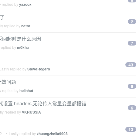
6
y replied by
yazoox
 了
2
ly replied by
netnr
没有返回超时是什么原因
7
replied by
m0kha
43
astly replied by
SteveRogers
er 无效问题
8
y replied by
holinhot
须显式设置 headers,无论传入常量变量都报错
6
ly replied by
VKRUSSIA
13
021
• Lastly replied by
zhuangzhelia9908