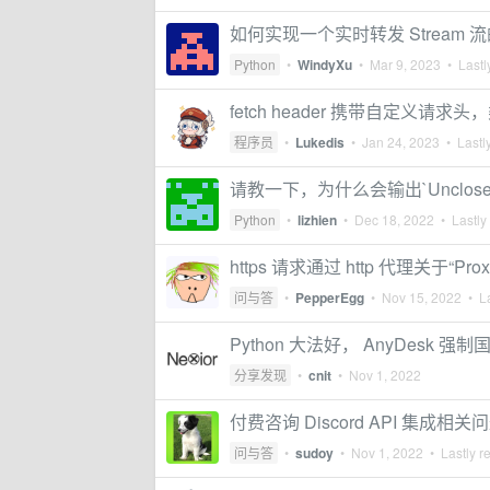
如何实现一个实时转发 Stream 
Python
•
WindyXu
•
Mar 9, 2023
• Lastl
fetch header 携带自定义请求
程序员
•
Lukedis
•
Jan 24, 2023
• Lastly
请教一下，为什么会输出`Unclosed 
Python
•
lizhien
•
Dec 18, 2022
• Lastly
https 请求通过 http 代理关于“Pro
问与答
•
PepperEgg
•
Nov 15, 2022
• La
Python 大法好， AnyDesk 
分享发现
•
cnit
•
Nov 1, 2022
付费咨询 Discord API 集成相关
问与答
•
sudoy
•
Nov 1, 2022
• Lastly r