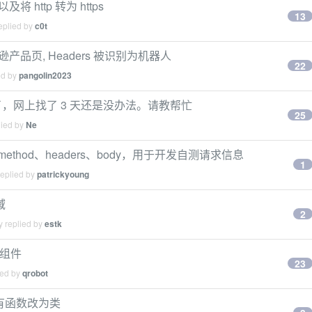
 http 转为 https
13
eplied by
c0t
取亚马逊产品页, Headers 被识别为机器人
22
ed by
pangolin2023
不了，网上找了 3 天还是没办法。请教帮忙
25
lied by
Ne
quest method、headers、body，用于开发自测请求信息
1
replied by
patrickyoung
域
2
y replied by
estk
格组件
23
ied by
qrobot
所有函数改为类