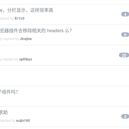
preview，分栏显示，这样效率高
4
eplied by
Er1c0
e 浏览器插件去移除相关的 headers 么？
5
ly replied by
Jirajine
20
y replied by
zpfhbyx
子组件吗？
况求助
3
replied by
sujin190