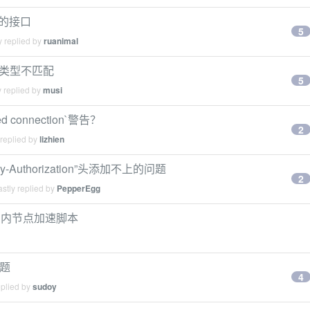
流的接口
5
y replied by
ruanimal
头，类型不匹配
5
 replied by
musi
connection`警告？
2
 replied by
lizhien
xy-Authorization”头添加不上的问题
2
stly replied by
PepperEgg
强制国内节点加速脚本
问题
4
eplied by
sudoy