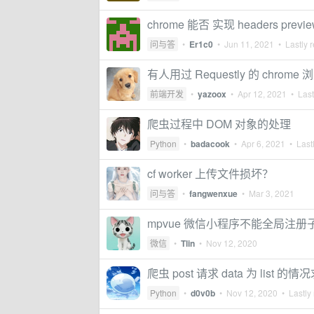
chrome 能否 实现 headers 
问与答
•
Er1c0
•
Jun 11, 2021
• Lastly r
有人用过 Requestly 的 chrom
前端开发
•
yazoox
•
Apr 12, 2021
• Last
爬虫过程中 DOM 对象的处理
Python
•
badacook
•
Apr 6, 2021
• Lastl
cf worker 上传文件损坏？
问与答
•
fangwenxue
•
Mar 3, 2021
mpvue 微信小程序不能全局注册
微信
•
Tlin
•
Nov 12, 2020
爬虫 post 请求 data 为 list 的情
Python
•
d0v0b
•
Nov 12, 2020
• Lastly 