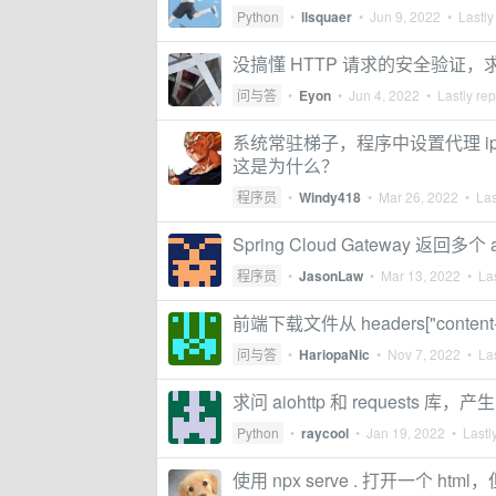
Python
•
llsquaer
•
Jun 9, 2022
• Lastly
没搞懂 HTTP 请求的安全验证，
问与答
•
Eyon
•
Jun 4, 2022
• Lastly rep
系统常驻梯子，程序中设置代理 
这是为什么？
程序员
•
Windy418
•
Mar 26, 2022
• Las
Spring Cloud Gateway 返回多个 acc
程序员
•
JasonLaw
•
Mar 13, 2022
• Las
前端下载文件从 headers["conten
问与答
•
HariopaNic
•
Nov 7, 2022
• Las
求问 aiohttp 和 requests 
Python
•
raycool
•
Jan 19, 2022
• Lastly
使用 npx serve . 打开一个 html，但是