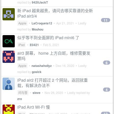
replied by
9420JackT
新 iPad 越来越贵，请问去哪买靠谱的全新
iPad air3/4
11
Apple
•
LaCroqueta12
•
Apr 21, 2021
• Lastly
replied by
Mouhou
似乎等不到全面屏的 iPad mini6 了
iPad
•
E0421
•
Feb 5, 2021
air3 屏幕， home 上方白斑，维修需要发
票吗
6
Apple
•
natashahollyz
•
Dec 16, 2020
• Lastly
replied by
gosick
iPad air2 打开超过 2 个网站，返回就重
载，有解决办法不
4
问与答
•
slove
•
Nov 26, 2020
• Lastly replied by
zro
iPad Air3 Wi-Fi 慢
12