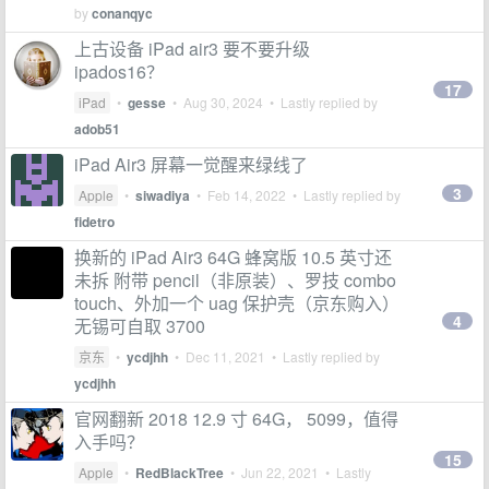
by
conanqyc
上古设备 iPad air3 要不要升级
ipados16？
17
iPad
•
gesse
•
Aug 30, 2024
• Lastly replied by
adob51
iPad Air3 屏幕一觉醒来绿线了
3
Apple
•
siwadiya
•
Feb 14, 2022
• Lastly replied by
fidetro
换新的 iPad Air3 64G 蜂窝版 10.5 英寸还
未拆 附带 pencil（非原装）、罗技 combo
touch、外加一个 uag 保护壳（京东购入）
4
无锡可自取 3700
京东
•
ycdjhh
•
Dec 11, 2021
• Lastly replied by
ycdjhh
官网翻新 2018 12.9 寸 64G， 5099，值得
入手吗？
15
Apple
•
RedBlackTree
•
Jun 22, 2021
• Lastly