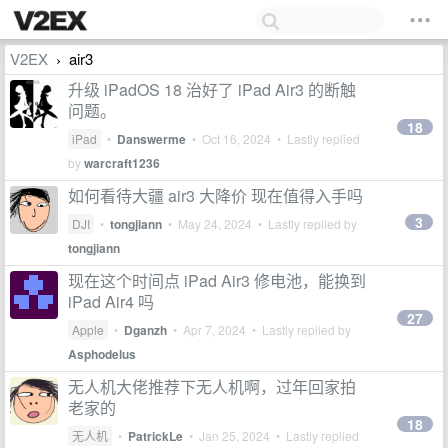
V2EX
air3
›
升级 iPadOS 18 治好了 iPad Air3 的断触
问题。
18
iPad
•
Danswerme
•
Oct 16, 2024
• Lastly replied
by
warcraft1236
如何看待大疆 air3 大降价 现在值得入手吗
3
DJI
•
tongjiann
•
May 24, 2024
• Lastly replied by
tongjiann
现在这个时间点 iPad Air3 修电池，能换到
iPad Air4 吗
27
Apple
•
Dganzh
•
Apr 7, 2024
• Lastly replied by
Asphodelus
无人机大佬推荐下无人机啊，过年回家拍
老家的
18
无人机
•
PatrickLe
•
Jan 25, 2024
• Lastly replied