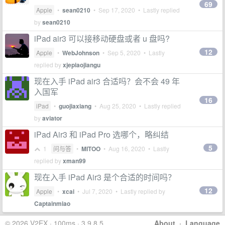
69
Apple
•
sean0210
•
Sep 17, 2020
• Lastly replied
by
sean0210
iPad air3 可以接移动硬盘或者 u 盘吗?
12
Apple
•
WebJohnson
•
Sep 5, 2020
• Lastly
replied by
xjepiaojiangu
现在入手 iPad air3 合适吗？会不会 49 年
入国军
16
iPad
•
guojiaxiang
•
Aug 25, 2020
• Lastly replied
by
aviator
iPad Air3 和 iPad Pro 选哪个，略纠结
5
1
问与答
•
MITOO
•
Aug 16, 2020
• Lastly
replied by
xman99
现在入手 iPad Air3 是个合适的时间吗？
12
Apple
•
xcai
•
Jul 7, 2020
• Lastly replied by
Captainmiao
© 2026 V2EX · 100ms · 3.9.8.5
About
·
Language