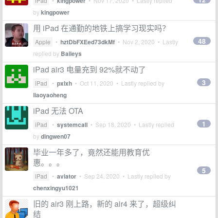
iPad
•
kingpower
•
Nov 17, 2020
• Lastly replied
by
kingpower
用 iPad 在通勤的地铁上搞学习现实吗？
48
Apple
•
hztDbFXEed73dkMf
•
Nov 2, 2020
• Lastly
replied by
Baileys
iPad air3 电量充到 92%就不动了
3
iPad
•
pxlxh
•
Oct 11, 2020
• Lastly replied by
liaoyaoheng
iPad 无法 OTA
1
iPad
•
systemcall
•
Sep 18, 2020
• Lastly replied
by
dingwen07
毕业一年多了，竟然还能用教育优
惠。。。
5
iPad
•
aviator
•
Sep 24, 2020
• Lastly replied by
chenxingyu1021
旧的 air3 刚上路，新的 air4 来了，超级纠
结