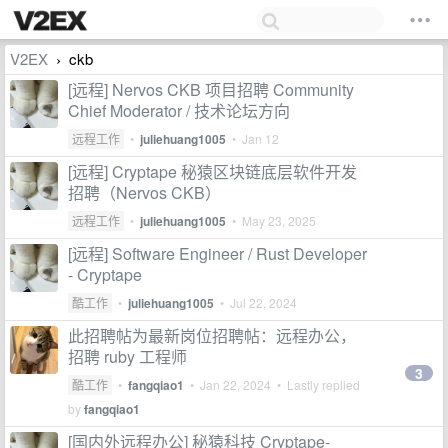
V2EX
ckb
›
[远程] Nervos CKB 项目招聘 Community
Chief Moderator / 技术论坛方向
远程工作
•
juliehuang1005
•
Jan 12
[远程] Cryptape 秘猿区块链底层软件开发
招聘（Nervos CKB）
远程工作
•
juliehuang1005
•
May 23, 2025
[远程] Software Engineer / Rust Developer
- Cryptape
酷工作
•
juliehuang1005
•
Jul 22, 2024
此招聘帖为最新岗位招聘帖：远程办公，
招聘 ruby 工程师
3
酷工作
•
fangqiao1
•
Jan 22, 2024
• Lastly replied
by
fangqiao1
[国内外远程办公] 秘猿科技 Cryptape-