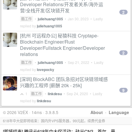
Developer Relations/开发者关系/海外运
营/全栈开发/区块链开发
2
酷工作
•
juliehuang1005
•
Jan 30, 2023
• Lastly
replied by
juliehuang1005
[杭州 可远程办公] 秘猿科技 Cryptape-
Blockchain Engineer/Rust
Developer/Fullstack Engineer/Developer
2
relations
酷工作
•
juliehuang1005
•
Sep 21, 2022
• Lastly
replied by
lovepocky
[深圳] BlockABC 团队急招对区块链领域感
兴趣的工程师 [薪酬 20k - 25k]
9
1
酷工作
•
linkdesu
•
Sep 24, 2020
• Lastly
replied by
linkdesu
© 2026 V2EX · 14ms · 3.9.8.5
About
·
Language
618年中大促即将结束：国内外VPS服务器，99元起，续费代金券
[即将结束] 腾讯云618年中大促活动：硅谷CN2、首尔、曼