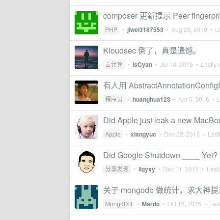
composer 更新提示 Peer fingerprin
PHP
•
jiwei3187553
•
Aug 28, 2019
• La
Kloudsec 倒了，真是遗憾。
云计算
•
isCyan
•
Jul 14, 2016
• Lastly 
有人用 AbstractAnnotationConfig
程序员
•
huanghua123
•
Apr 6, 2016
• L
Did Apple just leak a new MacBoo
Apple
•
xiangyuc
•
Dec 22, 2015
• Lastl
Did Google Shutdown ____ Yet?
分享发现
•
ligyxy
•
Dec 11, 2015
• Lastl
关于 mongodb 做统计，求大神
MongoDB
•
Mardo
•
Oct 16, 2015
• Last