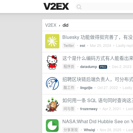
V2EX
did
›
Bluesky 功能做得挺完善了，
Twitter
•
est
•
Mar 25, 2024
• Lastly rep
这个是什么编码方式有人能看出
程序员
•
datadump
•
Dec 2, 2023
PRO
招聘区块链后端负责人，可分布
酷工作
•
lingzijie
•
Oct 27, 2022
• Lastly
如何用一条 SQL 语句同时查询
问与答
•
frozenway
•
Apr 2, 2021
• Lastl
NASA:What Did Hubble See on Y
分享发现
•
Whsiqi
•
Nov 26, 2025
• Last