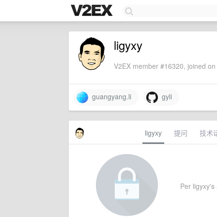
ligyxy
V2EX member #16320, joined on 
guangyang.li
gyli
ligyxy
提问
技术
Per ligyxy's 