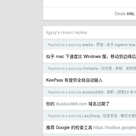
Deals
info,
ligyxy's recent replies
Replied to a topic by
drw2w
罗技
关于 logitech flow
›
›
似乎 mac 下速度比 Windows 慢，移动
Replied to a topic by
ChrAlpha
问与答
求助：如何优雅
›
›
KeePass 有提供全局自动输入
Replied to a topic by
duoduo3369
求职
[求职] 6 
›
›
你的
duoduo369.com
域名过期了
Replied to a topic by
LaicZhang
信息安全
哪位大佬
›
›
推荐 Google 的检查工具
https://toolbox.goog