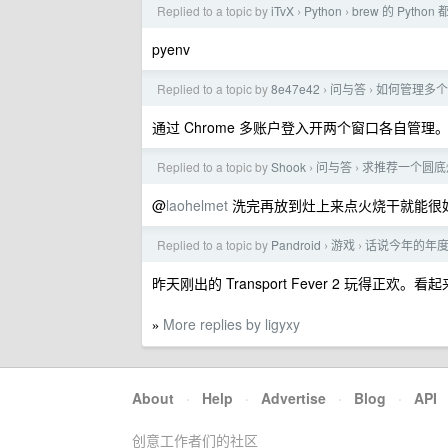
Replied to a topic by
iTvX
Python
brew 的 Pyth
›
›
pyenv
Replied to a topic by
8e47e42
问与答
如何管理多个 G
›
›
通过 Chrome 多账户登入开两个窗口各自管理。顺
Replied to a topic by
Shook
问与答
求推荐一个圆底炒锅
›
›
@
laohelmet
洗完再放到灶上来点火烧干就能很
Replied to a topic by
Pandroid
游戏
话说今年的年度游
›
›
昨天刚出的 Transport Fever 2 玩得
More replies by ligyxy
»
About
·
Help
·
Advertise
·
Blog
·
API
创意工作者们的社区