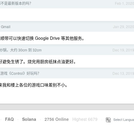
on 都不是最新版本的吗？
Feb 1, 202
mail
Jan 29, 202
带可以快速切换 Google Drive 等其他服务。
，大约 30cm 到 32cm
Dec 19, 201
好避免生锈了。烧完用厨房纸抹点油更好。
戏《Control》好玩吗？
Dec 13, 201
正欢。看起来我和楼上各位的游戏口味差别不小。
·
FAQ
·
Solana
·
2756 Online
Highest 6679
·
Select Langua