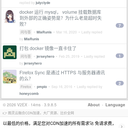
replied by
julyclyde
docker 运行 mysql， volume 挂载数据库
到外部的正确姿势是？为什么老是超时失
败？
7
问与答
•
MiaRunis
•
Mar 16, 2020
• Lastly replied
by
MiaRunis
打包 docker 镜像一直卡住了
1
问与答
•
jerseyhero
•
Feb 25, 2019
• Lastly replied
by
jerseyhero
Firefox Sync 是通过 HTTPS 与服务器通讯
的么？
2
Firefox
•
pmpio
•
Sep 16, 2016
• Lastly replied by
honeycomb
© 2026 V2EX · 14ms · 3.9.8.5
About
·
Language
👉 图灵云融合CDN加速，大厂资源、比价全网
以最低的价格，满足您对CDN加速的所有需求🚀 免请求费，
›