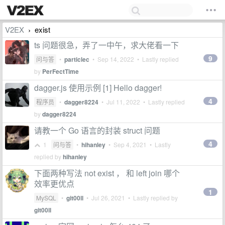
V2EX
exist
›
ts 问题很急，弄了一中午，求大佬看一下
9
问与答
•
particlec
•
Sep 14, 2022
• Lastly replied
by
PerFectTime
dagger.js 使用示例 [1] Hello dagger!
4
程序员
•
dagger8224
•
Jul 11, 2022
• Lastly replied
by
dagger8224
请教一个 Go 语言的封装 struct 问题
4
1
问与答
•
hihanley
•
Sep 4, 2021
• Lastly
replied by
hihanley
下面两种写法 not exist ， 和 left join 哪个
效率更优点
1
MySQL
•
git00ll
•
Jul 26, 2021
• Lastly replied by
git00ll