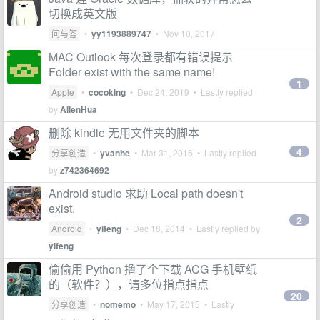
切换成英文版
问与答
•
yy1193889747
•
Nov 10, 2017
MAC Outlook 每次登录都有错误提示
Folder exist with the same name!
1
Apple
•
cocoking
•
Dec 24, 2019
• Lastly replied
by
AllenHua
删除 kindle 无用文件夹的脚本
4
分享创造
•
yvanhe
•
Mar 31, 2016
• Lastly replied
by
z742364692
Android studio 求助 Local path doesn't
exist.
2
Android
•
yifeng
•
Dec 18, 2014
• Lastly replied by
yifeng
偷偷用 Python 撸了个下载 ACG 手机壁纸
的（软件？），请多位指点指点
20
分享创造
•
nomemo
•
May 17, 2015
• Lastly