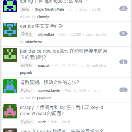
spring 官网 spring.io 怎么 404 了
4
Java
•
SuperManNoPain
•
Jun 5, 2020
• Lastly
replied by
chendy
centos 中文支持问题
5
程序员
•
orbwalker
•
May 14, 2020
• Lastly replied
by
mine4ever
just dance now ios 版现在能够连接电脑网
页的房间吗？
1
问与答
•
popzuk
•
Mar 26, 2020
• Lastly replied by
popzuk
请教复制、移动文件的方法？
5
Python
•
qazwsxkevin
•
Feb 13, 2020
• Lastly
replied by
yzwduck
scrapy 上传图片到 s3 停止后出现 key id
doesn't exist 的问题？
Python
•
chzb
•
Feb 1, 2018
Java 连 Oracle 数据库，捕获的异常怎么