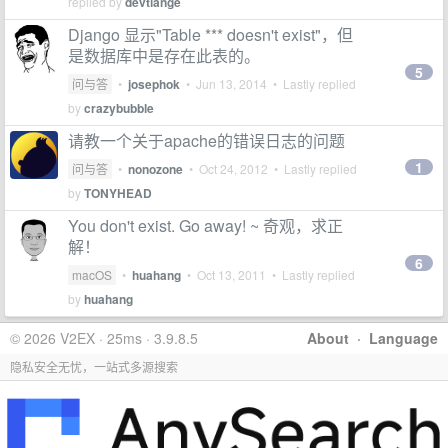
replied by
devtiange
Django 显示"Table *** doesn't exist"，但
是数据库中是存在此表的。
5
问与答
•
josephok
•
Jun 13, 2014
• Lastly replied
by
crazybubble
请教一个关于apache的错误日志的问题
1
问与答
•
nonozone
•
Oct 24, 2012
• Lastly replied
by
TONYHEAD
You don't exist. Go away! ~ 奇观，求正
解！
6
macOS
•
huahang
•
Oct 13, 2011
• Lastly replied
by
huahang
© 2026 V2EX · 25ms · 3.9.8.5
About
·
Language
隐私安全无忧，一站式多源搜索