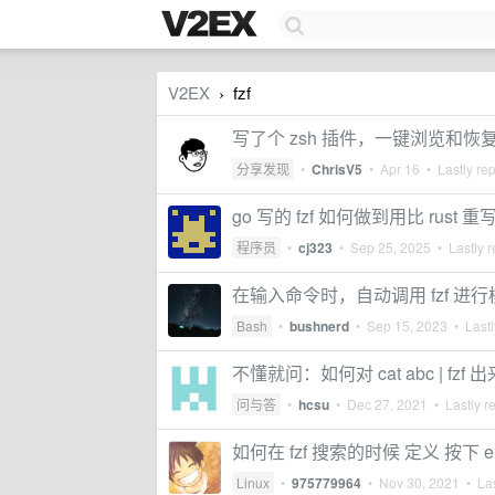
V2EX
fzf
›
写了个 zsh 插件，一键浏览和恢复 C
分享发现
•
ChrisV5
•
Apr 16
• Lastly re
go 写的 fzf 如何做到用比 rust
程序员
•
cj323
•
Sep 25, 2025
• Lastly r
在输入命令时，自动调用 fzf 进
Bash
•
bushnerd
•
Sep 15, 2023
• Lastl
不懂就问：如何对 cat abc | fz
问与答
•
hcsu
•
Dec 27, 2021
• Lastly r
如何在 fzf 搜索的时候 定义 按下 e
Linux
•
975779964
•
Nov 30, 2021
• Las