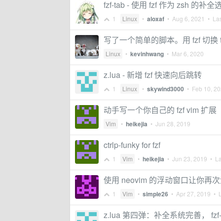
fzf-tab - 使用 fzf 作为 zsh 的
1
Linux
•
aloxaf
•
Aug 6, 2021
• Las
写了一个简单的脚本。用 fzf 切换 tmu
Linux
•
kevinhwang
•
Mar 6, 2020
z.lua - 新增 fzf 快速向后跳转
1
Linux
•
skywind3000
•
Feb 10, 2
动手写一个你自己的 fzf vim 扩展
Vim
•
heikejia
•
Jun 28, 2019
ctrlp-funky for fzf
1
Vim
•
heikejia
•
Jun 23, 2019
• La
使用 neovim 的浮动窗口让你再次爱
1
Vim
•
simple26
•
Apr 27, 2019
• L
z.lua 第四弹：补全系统完善， fzf