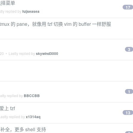
补全选择菜单
17
tly replied by
hzjseasea
x 的 pane，就像用 fzf 切换 vim 的 buffer 一样舒服
3
020
• Lastly replied by
skywind3000
1
stly replied by
BBCCBB
上 fzf
13
astly replied by
x1314aq
-补全，更多 shell 支持