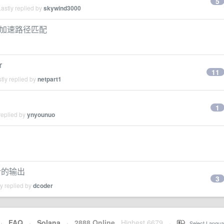
5
astly replied by
skywind3000
用于加速路径匹配
r
11
tly replied by
netpart1
1
replied by
ynyounuo
命令的输出
3
y replied by
dcoder
·
FAQ
·
Solana
·
2888 Online
Highest 6679
·
Select Langua