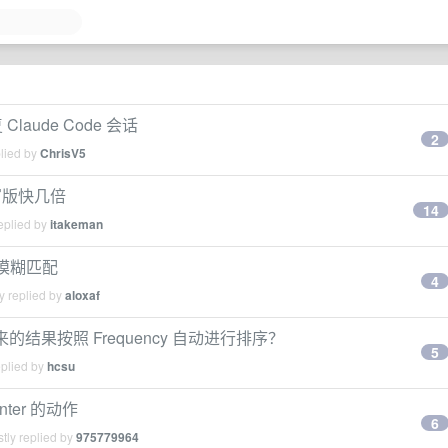
laude Code 会话
2
plied by
ChrisV5
 重写版快几倍
14
eplied by
itakeman
行模糊匹配
4
y replied by
aloxaf
f 出来的结果按照 Frequency 自动进行排序？
5
eplied by
hcsu
nter 的动作
6
tly replied by
975779964