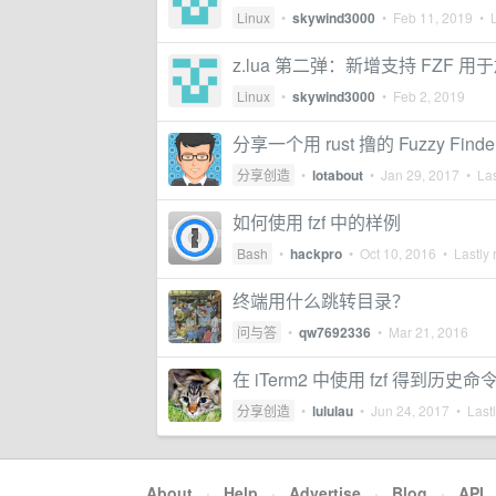
Linux
•
skywind3000
•
Feb 11, 2019
• L
z.lua 第二弹：新增支持 FZF 
Linux
•
skywind3000
•
Feb 2, 2019
分享一个用 rust 撸的 Fuzzy Finde
分享创造
•
lotabout
•
Jan 29, 2017
• Las
如何使用 fzf 中的样例
Bash
•
hackpro
•
Oct 10, 2016
• Lastly 
终端用什么跳转目录？
问与答
•
qw7692336
•
Mar 21, 2016
在 iTerm2 中使用 fzf 得到历史
分享创造
•
lululau
•
Jun 24, 2017
• Lastl
About
·
Help
·
Advertise
·
Blog
·
API