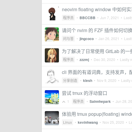
neovim floating window 
程序员
•
BBCCBB
•
Jun 7, 2021
• Lastl
请问个 nvim 的 FZF 插件如何
问与答
•
jingcoco
•
Jan 26, 2021
• Lastl
为了解决了日常使用 GitLab 
程序员
•
zzzmj
•
Dec 30, 2020
• Lastly r
cli 界面的有道词典，支持发声，
分享创造
•
klesh
•
Nov 9, 2020
• Lastly 
尝试 tmux 的浮动窗口
1
程序员
•
Sainnhepark
•
Jun 28, 2
体验用 tmux popup(floating) win
Linux
•
kevinhwang
•
Nov 25, 2020
• La