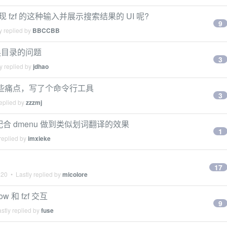
中如何实现 fzf 的这种输入并展示搜索结果的 UI 呢?
9
y replied by
BBCCBB
切换目录的问题
3
y replied by
jdhao
的一些痛点，写了个命令行工具
3
eplied by
zzzmj
配合 dmenu 做到类似划词翻译的效果
1
replied by
imxieke
17
020
• Lastly replied by
micolore
dow 和 fzf 交互
9
stly replied by
fuse