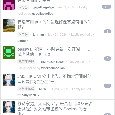
13
问与答
•
gegeligegeligo
•
Aug 9, 2024
• Lastly
replied by
gegeligegeligo
有没有用 jms 的？最近好像有点奇怪的问
题？
5
问与答
•
Liftman
•
May 21, 2024
• Lastly replied by
Liftman
passwall 能否一小时更新一次订阅。。。
或者其他工具可以
8
宽带症候群
•
TESTFLIGHT2021
•
Nov 20, 2023
•
Lastly replied by
viberconnection
JMS HK CMI 停止出售，不确定是暂时停
售还是传家宝又加一
3
宽带症候群
•
MFWT
•
Oct 4, 2023
• Lastly replied
by
canyue7897
移动家宽，无公网 v4，是否有（以及是否
会减轻）对入站带鉴权的 Socks5 的检
测？