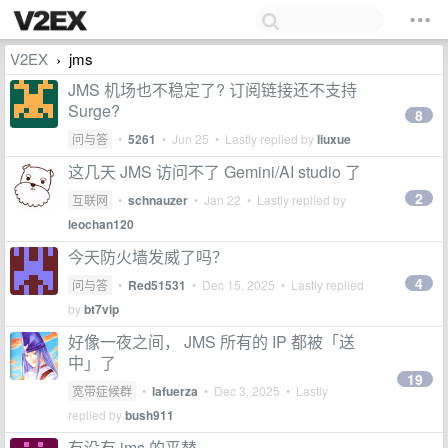
V2EX
jms
›
JMS 机场也不稳定了? 订阅链接还不支持
Surge?
8
问与答
•
5261
•
Jun 25
• Lastly replied by
liuxue
这几天 JMS 访问不了 Gemini/AI studio 了
2
互联网
•
schnauzer
•
Jan 22
• Lastly replied by
leochan120
今天防火墙发威了吗？
4
问与答
•
Red51531
•
Dec 15, 2025
• Lastly replied
by
bt7vip
好像一夜之间， JMS 所有的 IP 都被「送
中」了
19
宽带症候群
•
lafuerza
•
Dec 3, 2025
• Lastly
replied by
bush911
有没有 jms 的平替