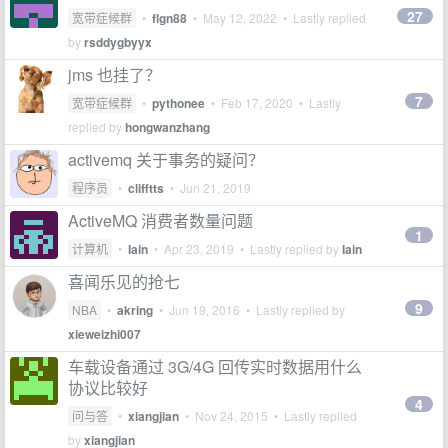
27
宽带症候群
•
flgn88
•
May 12, 2022
• Lastly replied
by
rsddygbyyx
jms 也挂了？
7
宽带症候群
•
pythonee
•
Feb 17, 2020
• Lastly
replied by
hongwanzhang
activemq 关于事务的疑问？
程序员
•
clifftts
•
Jun 21, 2019
ActiveMQ 消费者数量问题
1
计算机
•
Iain
•
Apr 23, 2019
• Lastly replied by
Iain
喜闻乐见的抢七
9
NBA
•
akring
•
Jun 19, 2016
• Lastly replied by
xieweizhi007
车载设备通过 3G/4G 回传实时数据用什么
协议比较好
4
问与答
•
xiangjian
•
Nov 24, 2015
• Lastly replied
by
xiangjian