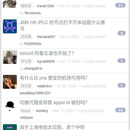
11
程序员
•
frank1256
•
Feb 14, 2023
• Lastly replied
by
TerranceL
JMS HK IPLC 的节点打不开本站是什么情
况
3
问与答
•
Haruka007
•
Dec 6, 2022
• Lastly replied
by
Fo3256Go
iclould 的备忘录也开始了？
1
问与答
•
kyro00000
•
Jun 17, 2022
• Lastly replied
by
zhangzEric
有什么比 jms 便宜的机场可用吗？
1
问与答
•
noble4cc
•
Jul 22, 2024
• Lastly replied by
smallboy19991231
切换代理会导致 apple id 被封吗？
14
Apple
•
huntley
•
Mar 11, 2022
• Lastly replied by
1002xin
迫于上海电信太垃圾，求个中转